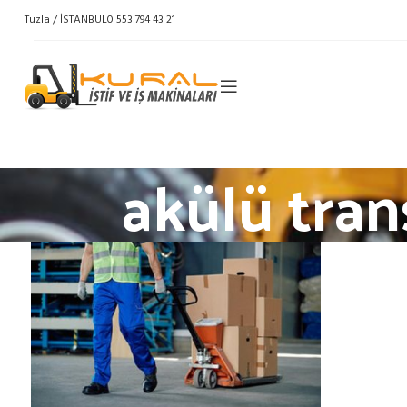
Tuzla / İSTANBUL
0 553 794 43 21
akülü tra