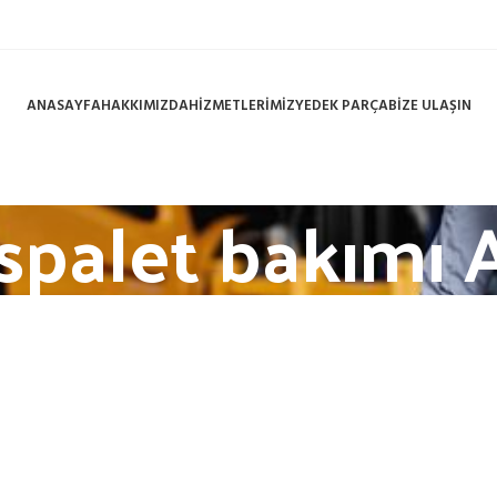
ANASAYFA
HAKKIMIZDA
HİZMETLERİMİZ
YEDEK PARÇA
BİZE ULAŞIN
nspalet bakımı 