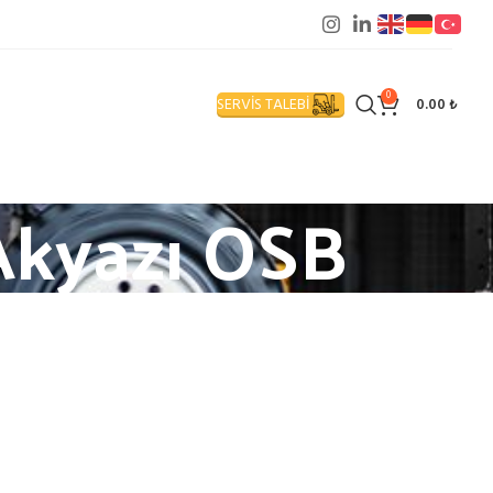
0
SERVİS TALEBİ
0.00
₺
Akyazı OSB