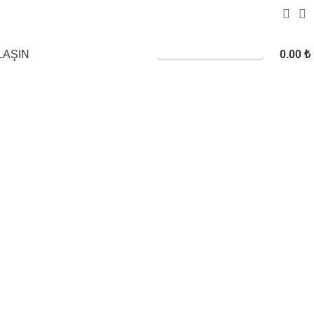
0.00
₺
SERVİS TALEBİ
LAŞIN