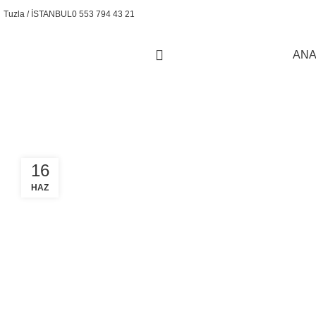
Tuzla / İSTANBUL
0 553 794 43 21
ANA
Akyazı Transpalet Servisi
16
HAZ
SEKTOREL