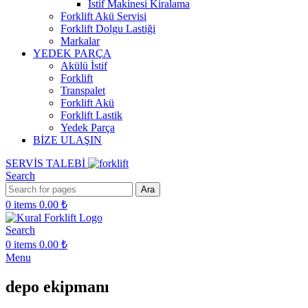
İstif Makinesi Kiralama
Forklift Akü Servisi
Forklift Dolgu Lastiği
Markalar
YEDEK PARÇA
Akülü İstif
Forklift
Transpalet
Forklift Akü
Forklift Lastik
Yedek Parça
BİZE ULAŞIN
SERVİS TALEBİ
Search
Ara
0
items
0.00
₺
Search
0
items
0.00
₺
Menu
depo ekipmanı