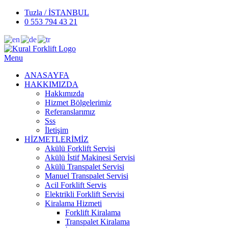
Tuzla / İSTANBUL
0 553 794 43 21
Menu
ANASAYFA
HAKKIMIZDA
Hakkımızda
Hizmet Bölgelerimiz
Referanslarımız
Sss
İletişim
HİZMETLERİMİZ
Akülü Forklift Servisi
Akülü İstif Makinesi Servisi
Akülü Transpalet Servisi
Manuel Transpalet Servisi
Acil Forklift Servis
Elektrikli Forklift Servisi
Kiralama Hizmeti
Forklift Kiralama
Transpalet Kiralama