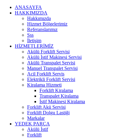
ANASAYFA
HAKKIMIZDA
Hakkımızda
Hizmet Bölgelerimiz
Referanslarımız
Sss
İletişim
HİZMETLERİMİZ
Akülü Forklift Servisi
Akülü İstif Makinesi Servisi
Akülü Transpalet Servisi
Manuel Transpalet Servisi
Acil Forklift Servis
Elektrikli Forklift Servisi
Kiralama Hizmeti
Forklift Kiralama
Transpalet Kiralama
İstif Makinesi Kiralama
Forklift Akü Servisi
Forklift Dolgu Lastiği
Markalar
YEDEK PARÇA
Akülü İstif
Forklift