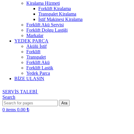
Kiralama Hizmeti
Forklift Kiralama
Transpalet Kiralama
İstif Makinesi Kiralama
Forklift Akü Servisi
Forklift Dolgu Lastiği
Markalar
YEDEK PARÇA
Akülü İstif
Forklift
Transpalet
Forklift Akü
Forklift Lastik
Yedek Parça
BİZE ULAŞIN
SERVİS TALEBİ
Search
Ara
0
items
0.00
₺