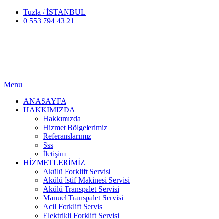
Tuzla / İSTANBUL
0 553 794 43 21
Menu
ANASAYFA
HAKKIMIZDA
Hakkımızda
Hizmet Bölgelerimiz
Referanslarımız
Sss
İletişim
HİZMETLERİMİZ
Akülü Forklift Servisi
Akülü İstif Makinesi Servisi
Akülü Transpalet Servisi
Manuel Transpalet Servisi
Acil Forklift Servis
Elektrikli Forklift Servisi