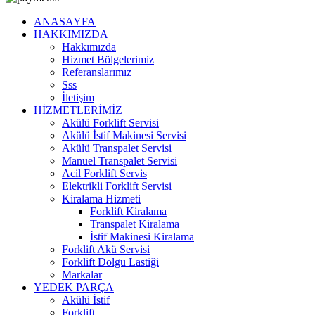
ANASAYFA
HAKKIMIZDA
Hakkımızda
Hizmet Bölgelerimiz
Referanslarımız
Sss
İletişim
HİZMETLERİMİZ
Akülü Forklift Servisi
Akülü İstif Makinesi Servisi
Akülü Transpalet Servisi
Manuel Transpalet Servisi
Acil Forklift Servis
Elektrikli Forklift Servisi
Kiralama Hizmeti
Forklift Kiralama
Transpalet Kiralama
İstif Makinesi Kiralama
Forklift Akü Servisi
Forklift Dolgu Lastiği
Markalar
YEDEK PARÇA
Akülü İstif
Forklift