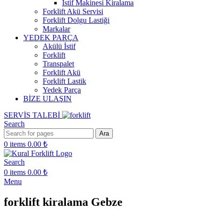
İstif Makinesi Kiralama
Forklift Akü Servisi
Forklift Dolgu Lastiği
Markalar
YEDEK PARÇA
Akülü İstif
Forklift
Transpalet
Forklift Akü
Forklift Lastik
Yedek Parça
BİZE ULAŞIN
SERVİS TALEBİ
Search
Ara
0
items
0.00
₺
Search
0
items
0.00
₺
Menu
forklift kiralama Gebze