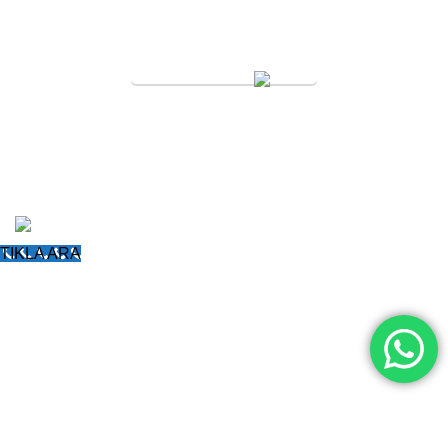
SERVİS TALEBİ
KURAL FORKLİFT
Tüm Hakları Saklıdır
2005
Forklift Kiralama
-
Forklift Tekeri
-
Poliüretan Forklift
Lastiği
-
Forklift Dolgu Lastik
-
Poliüretan Transpalet
Tekerleği
TIKLA ARA