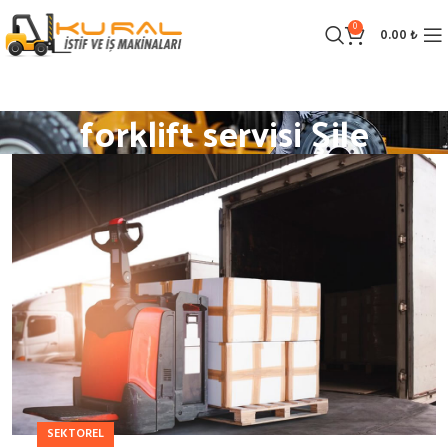
0
0.00
₺
forklift servisi Şile
SEKTOREL