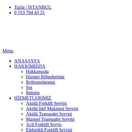
Tuzla / İSTANBUL
0 553 794 43 21
Menu
ANASAYFA
HAKKIMIZDA
Hakkımızda
Hizmet Bölgelerimiz
Referanslarımız
Sss
İletişim
HİZMETLERİMİZ
Akülü Forklift Servisi
Akülü İstif Makinesi Servisi
Akülü Transpalet Servisi
Manuel Transpalet Servisi
Acil Forklift Servis
Elektrikli Forklift Servisi