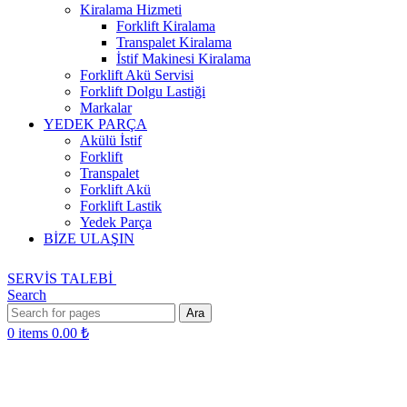
Kiralama Hizmeti
Forklift Kiralama
Transpalet Kiralama
İstif Makinesi Kiralama
Forklift Akü Servisi
Forklift Dolgu Lastiği
Markalar
YEDEK PARÇA
Akülü İstif
Forklift
Transpalet
Forklift Akü
Forklift Lastik
Yedek Parça
BİZE ULAŞIN
SERVİS TALEBİ
Search
Ara
0
items
0.00
₺