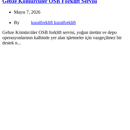
Gebze Kömürcüler OSB Forklift Servisi
Mayıs 7, 2026
By
kuralforklift kuralforklift
Gebze Kömürcüler OSB forklift servisi, yoğun üretim ve depo
operasyonlarının kalbinde yer alan işletmeler için vazgeçilmez bir
destek n...