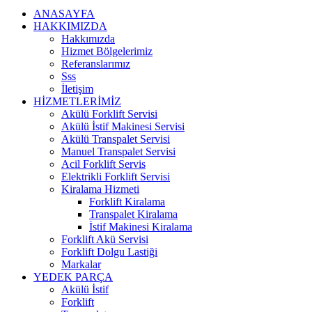
ANASAYFA
HAKKIMIZDA
Hakkımızda
Hizmet Bölgelerimiz
Referanslarımız
Sss
İletişim
HİZMETLERİMİZ
Akülü Forklift Servisi
Akülü İstif Makinesi Servisi
Akülü Transpalet Servisi
Manuel Transpalet Servisi
Acil Forklift Servis
Elektrikli Forklift Servisi
Kiralama Hizmeti
Forklift Kiralama
Transpalet Kiralama
İstif Makinesi Kiralama
Forklift Akü Servisi
Forklift Dolgu Lastiği
Markalar
YEDEK PARÇA
Akülü İstif
Forklift