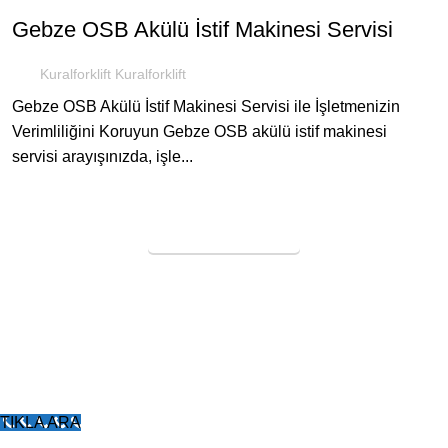
Gebze OSB Akülü İstif Makinesi Servisi
Kuralforklift Kuralforklift
Gebze OSB Akülü İstif Makinesi Servisi ile İşletmenizin
Verimliliğini Koruyun Gebze OSB akülü istif makinesi
servisi arayışınızda, işle...
SERVİS TALEBİ
KURAL FORKLİFT
Tüm Hakları Saklıdır
2005
Forklift Kiralama
-
Forklift Tekeri
-
Poliüretan Forklift
Lastiği
-
Forklift Dolgu Lastik
-
Poliüretan Transpalet
Tekerleği
TIKLA ARA