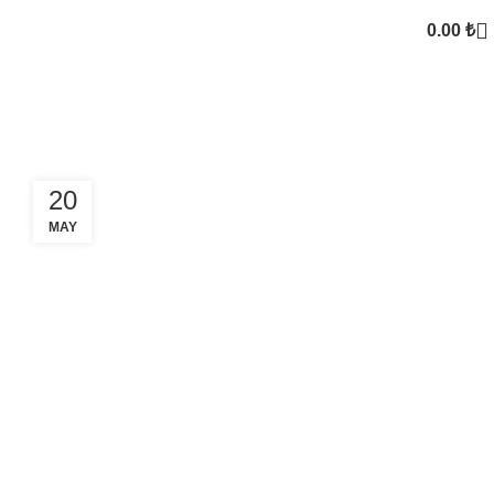
0.00
₺
Gebze forklift teknik servis
20
MAY
SEKTOREL