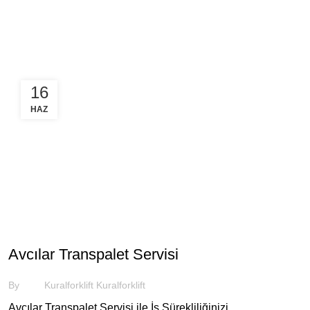
İstanbul transpalet servis
16
HAZ
SEKTOREL
Avcılar Transpalet Servisi
By
Kuralforklift Kuralforklift
Avcılar Transpalet Servisi ile İş Sürekliliğinizi