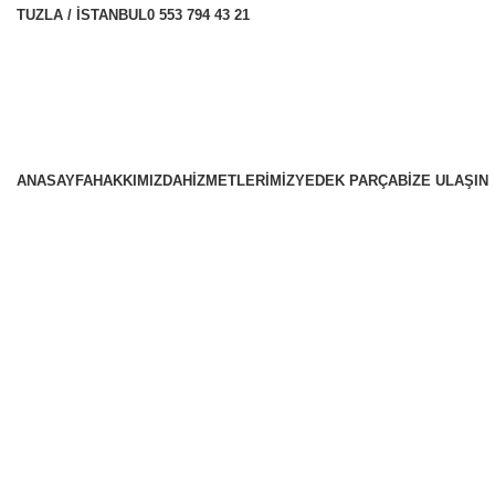
TUZLA / İSTANBUL
0 553 794 43 21
ANASAYFA
HAKKIMIZDA
HİZMETLERİMİZ
YEDEK PARÇA
BİZE ULAŞIN