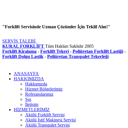
"Forklift Servisinde Uzman Çözümler İçin Teklif Alın!"
SERVİS TALEBİ
KURAL FORKLİFT
Tüm Hakları Saklıdır
2005
Forklift Kiralama
-
Forklift Tekeri
-
Poliüretan Forklift Lastiği
-
Forklift Dolgu Lastik
-
Poliüretan Transpalet Tekerleği
ANASAYFA
HAKKIMIZDA
Hakkımızda
Hizmet Bölgelerimiz
Referanslarımız
Sss
İletişim
HİZMETLERİMİZ
Akülü Forklift Servisi
Akülü İstif Makinesi Servisi
Akülü Transpalet Servisi