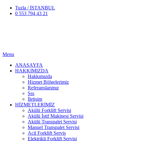
Tuzla / İSTANBUL
0 553 794 43 21
Menu
ANASAYFA
HAKKIMIZDA
Hakkımızda
Hizmet Bölgelerimiz
Referanslarımız
Sss
İletişim
HİZMETLERİMİZ
Akülü Forklift Servisi
Akülü İstif Makinesi Servisi
Akülü Transpalet Servisi
Manuel Transpalet Servisi
Acil Forklift Servis
Elektrikli Forklift Servisi