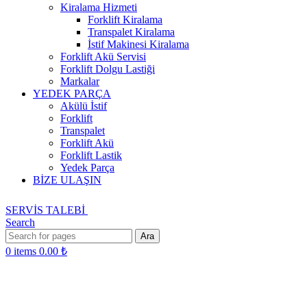
Kiralama Hizmeti
Forklift Kiralama
Transpalet Kiralama
İstif Makinesi Kiralama
Forklift Akü Servisi
Forklift Dolgu Lastiği
Markalar
YEDEK PARÇA
Akülü İstif
Forklift
Transpalet
Forklift Akü
Forklift Lastik
Yedek Parça
BİZE ULAŞIN
SERVİS TALEBİ
Search
Ara
0
items
0.00
₺