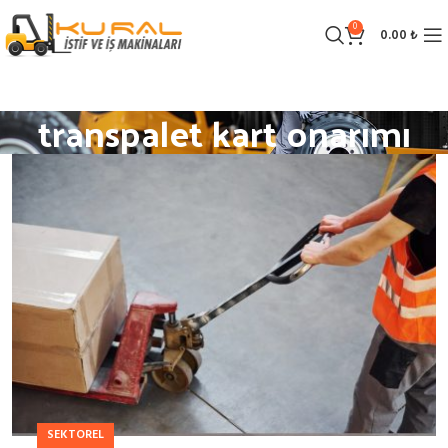
0
0.00
₺
transpalet kart onarımı
SEKTOREL