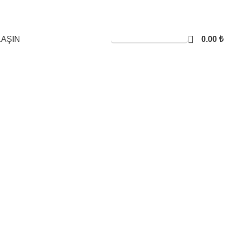
0.00
₺
SERVİS TALEBİ
LAŞIN