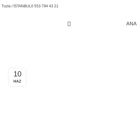
Tuzla / İSTANBUL
0 553 794 43 21
ANA
Tuzla Akülü İstif Makinesi Servisi
10
HAZ
SEKTOREL