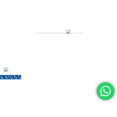
SERVİS TALEBİ
KURAL FORKLİFT
Tüm Hakları Saklıdır
2005
Forklift Kiralama
-
Forklift Tekeri
-
Poliüretan Forklift
Lastiği
-
Forklift Dolgu Lastik
-
Poliüretan Transpalet
Tekerleği
TIKLA ARA