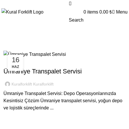
0
items
0.00
₺
Menu
Search
yedek parça Ümraniye
16
SEKTOREL
HAZ
Ümraniye Transpalet Servisi
Kuralforklift Kuralforklift
Ümraniye Transpalet Servisi: Depo Operasyonlarınızda
Kesintisiz Çözüm Ümraniye transpalet servisi, yoğun depo
ve lojistik süreçlerinde ...