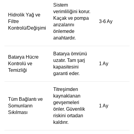
Sistem
verimliliğini korur.
Hidrolik Yağ ve
Kaçak ve pompa
Filtre
3-6 Ay
arızalarını
Kontrolü/Değişimi
önlemede
anahtardır.
Batarya ömrünü
Batarya Hücre
uzatır. Tam şarj
Kontrolü ve
1 Ay
kapasitesini
Temizliği
garanti eder.
Titreşimden
kaynaklanan
Tüm Bağlantı ve
gevşemeleri
Somunların
1 Ay
önler. Güvenlik
Sıkılması
riskini ortadan
kaldırır.