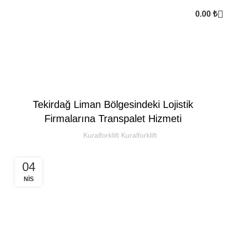
0.00
₺
Kural Forklift
SEKTOREL
Tekirdağ Liman Bölgesindeki Lojistik
Firmalarına Transpalet Hizmeti
Kuralforklift Kuralforklift
04
NIS