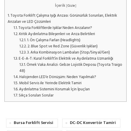
İçerik
[
Gizle
]
1.
Toyota Forklift Çalışma Işığı Arızası: Görünürlük Sorunları, Elektrik
Arızaları ve LED Çözümleri
1.1.
Toyota Forkliftlerde Işıklar Neden Arızalanır?
1.2.
Kritik Aydınlatma Bileşenleri ve Arıza Belirtileri
1.2.1.
1. Ön Çalışma Farları (Headlights)
1.2.2.
2. Blue Spot ve Red Zone (Güvenlik Işıkları)
1.2.3.
3. Arka Kombinasyon Lambaları (Stop/Sinyal/Geri)
1.3.
E-E-A-T: Kural Forklift’in Elektrik ve Aydınlatma Uzmanlığı
1.3.1.
Örnek Vaka Analizi: Gebze Lojistik Deposu (Toyota Traigo
48)
1.4.
Halojenden LED’e Dönüşüm: Neden Yapılmalı?
1.5.
Mobil Servis ile Yerinde Elektrik Tamiri
1.6.
Aydınlatma Sistemini Korumak İçin İpuçları
1.7.
Sıkça Sorulan Sorular
Bursa Forklift Servisi
DC-DC Konvertör Tamiri