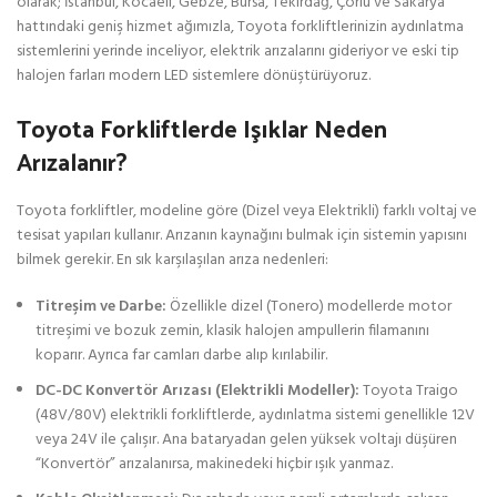
olarak; İstanbul, Kocaeli, Gebze, Bursa, Tekirdağ, Çorlu ve Sakarya
hattındaki geniş hizmet ağımızla, Toyota forkliftlerinizin aydınlatma
sistemlerini yerinde inceliyor, elektrik arızalarını gideriyor ve eski tip
halojen farları modern LED sistemlere dönüştürüyoruz.
Toyota Forkliftlerde Işıklar Neden
Arızalanır?
Toyota forkliftler, modeline göre (Dizel veya Elektrikli) farklı voltaj ve
tesisat yapıları kullanır. Arızanın kaynağını bulmak için sistemin yapısını
bilmek gerekir. En sık karşılaşılan arıza nedenleri:
Titreşim ve Darbe:
Özellikle dizel (Tonero) modellerde motor
titreşimi ve bozuk zemin, klasik halojen ampullerin filamanını
koparır. Ayrıca far camları darbe alıp kırılabilir.
DC-DC Konvertör Arızası (Elektrikli Modeller):
Toyota Traigo
(48V/80V) elektrikli forkliftlerde, aydınlatma sistemi genellikle 12V
veya 24V ile çalışır. Ana bataryadan gelen yüksek voltajı düşüren
“Konvertör” arızalanırsa, makinedeki hiçbir ışık yanmaz.