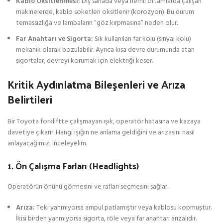
Kablo Oksitlenmesi:
Dış sahada veya nemli ortamlarda çalışan
makinelerde, kablo soketleri oksitlenir (korozyon). Bu durum
temassızlığa ve lambaların “göz kırpmasına” neden olur.
Far Anahtarı ve Sigorta:
Sık kullanılan far kolu (sinyal kolu)
mekanik olarak bozulabilir. Ayrıca kısa devre durumunda atan
sigortalar, devreyi korumak için elektriği keser.
Kritik Aydınlatma Bileşenleri ve Arıza
Belirtileri
Bir Toyota forkliftte çalışmayan ışık, operatör hatasına ve kazaya
davetiye çıkarır. Hangi ışığın ne anlama geldiğini ve arızasını nasıl
anlayacağımızı inceleyelim.
1. Ön Çalışma Farları (Headlights)
Operatörün önünü görmesini ve rafları seçmesini sağlar.
Arıza:
Teki yanmıyorsa ampul patlamıştır veya kablosu kopmuştur.
İkisi birden yanmıyorsa sigorta, röle veya far anahtarı arızalıdır.