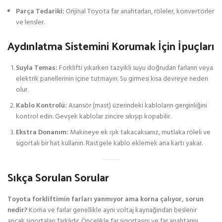
Parça Tedariki:
Orijinal Toyota far anahtarları, röleler, konvertörler
ve lensler.
Aydınlatma Sistemini Korumak İçin İpuçları
Suyla Temas:
Forklifti yıkarken tazyikli suyu doğrudan farların veya
elektrik panellerinin içine tutmayın. Su girmesi kısa devreye neden
olur.
Kablo Kontrolü:
Asansör (mast) üzerindeki kabloların gerginliğini
kontrol edin. Gevşek kablolar zincire sıkışıp kopabilir.
Ekstra Donanım:
Makineye ek ışık takacaksanız, mutlaka röleli ve
sigortalı bir hat kullanın. Rastgele kablo eklemek ana kartı yakar.
Sıkça Sorulan Sorular
Toyota forkliftimin farları yanmıyor ama korna çalıyor, sorun
nedir?
Korna ve farlar genellikle aynı voltaj kaynağından beslenir
ancak sigortaları farklıdır. Öncelikle far sigortasını ve far anahtarını