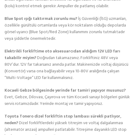
(kolu) kontrol etmek gerekir. Ampuller de patlamış olabilir.
Blue Spot ışığı taktırmak zorunlu mu?
İş Güvenliği (İSG) uzmanları,
özellikle gürültülü ortamlarda veya kör noktaların olduğu depolarda
görsel uyarıcı (Blue Spot/Red Zone) kullanımını zorunlu tutmaktadır
veya şiddetle önermektedir.
Elektrikli forkliftime oto aksesuarcıdan aldığım 12V LED farı
takabilir miyim?
Doğrudan takamazsınız. Forkliftiniz 48V veya
80V’dur. 12V far takarsanız anında patlar. Makinenizde voltaj düşürücü
(Konvertör) varsa ona bağlayabilir veya 10-80V aralığında çalışan
“Multi-Voltage” LED far kullanmalısınız.
Kocaeli Gebze bölgesinde yerinde far tamiri yapıyor musunuz?
Evet, Gebze, Dilovası, Çayırova ve tüm Kocaeli sanayi bölgeleri günlük
servis rotamızdadır. Yerinde montaj ve tamir yapıyoruz.
Toyota Tonero dizel forkliftin stop lambası sürekli patlıyor,
neden?
Dizel forkliftlerdeki yüksek titreşim ve voltaj dalgalanması
(alternatör arızası) ampulleri patlatabilir. Titreşime dayanıklı LED stop