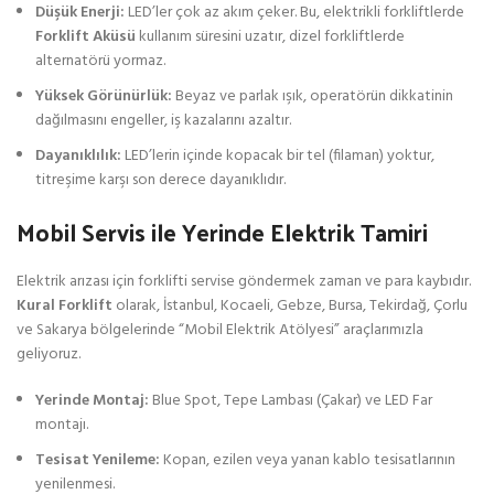
Düşük Enerji:
LED’ler çok az akım çeker. Bu, elektrikli forkliftlerde
Forklift Aküsü
kullanım süresini uzatır, dizel forkliftlerde
alternatörü yormaz.
Yüksek Görünürlük:
Beyaz ve parlak ışık, operatörün dikkatinin
dağılmasını engeller, iş kazalarını azaltır.
Dayanıklılık:
LED’lerin içinde kopacak bir tel (filaman) yoktur,
titreşime karşı son derece dayanıklıdır.
Mobil Servis ile Yerinde Elektrik Tamiri
Elektrik arızası için forklifti servise göndermek zaman ve para kaybıdır.
Kural Forklift
olarak, İstanbul, Kocaeli, Gebze, Bursa, Tekirdağ, Çorlu
ve Sakarya bölgelerinde “Mobil Elektrik Atölyesi” araçlarımızla
geliyoruz.
Yerinde Montaj:
Blue Spot, Tepe Lambası (Çakar) ve LED Far
montajı.
Tesisat Yenileme:
Kopan, ezilen veya yanan kablo tesisatlarının
yenilenmesi.