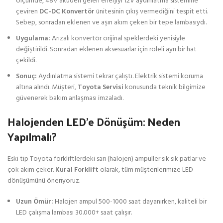
ölçümde, 48V aküden gelen enerjiyi 12V aydınlatma sistemine
çeviren
DC-DC Konvertör
ünitesinin çıkış vermediğini tespit etti.
Sebep, sonradan eklenen ve aşırı akım çeken bir tepe lambasıydı.
Uygulama:
Arızalı konvertör orijinal speklerdeki yenisiyle
değiştirildi. Sonradan eklenen aksesuarlar için röleli ayrı bir hat
çekildi.
Sonuç:
Aydınlatma sistemi tekrar çalıştı. Elektrik sistemi koruma
altına alındı. Müşteri,
Toyota Servisi
konusunda teknik bilgimize
güvenerek bakım anlaşması imzaladı.
Halojenden LED’e Dönüşüm: Neden
Yapılmalı?
Eski tip Toyota forkliftlerdeki sarı (halojen) ampuller sık sık patlar ve
çok akım çeker.
Kural Forklift
olarak, tüm müşterilerimize LED
dönüşümünü öneriyoruz.
Uzun Ömür:
Halojen ampul 500-1000 saat dayanırken, kaliteli bir
LED çalışma lambası 30.000+ saat çalışır.