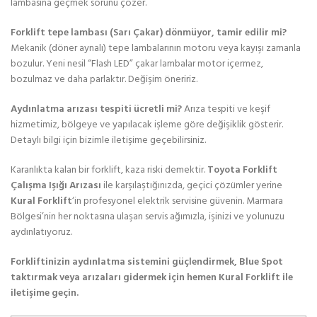
lambasına geçmek sorunu çözer.
Forklift tepe lambası (Sarı Çakar) dönmüyor, tamir edilir mi?
Mekanik (döner aynalı) tepe lambalarının motoru veya kayışı zamanla
bozulur. Yeni nesil “Flash LED” çakar lambalar motor içermez,
bozulmaz ve daha parlaktır. Değişim öneririz.
Aydınlatma arızası tespiti ücretli mi?
Arıza tespiti ve keşif
hizmetimiz, bölgeye ve yapılacak işleme göre değişiklik gösterir.
Detaylı bilgi için bizimle iletişime geçebilirsiniz.
Karanlıkta kalan bir forklift, kaza riski demektir.
Toyota Forklift
Çalışma Işığı Arızası
ile karşılaştığınızda, geçici çözümler yerine
Kural Forklift
‘in profesyonel elektrik servisine güvenin. Marmara
Bölgesi’nin her noktasına ulaşan servis ağımızla, işinizi ve yolunuzu
aydınlatıyoruz.
Forkliftinizin aydınlatma sistemini güçlendirmek, Blue Spot
taktırmak veya arızaları gidermek için hemen Kural Forklift ile
iletişime geçin.