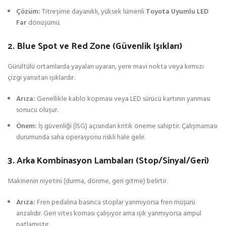
Çözüm:
Titreşime dayanıklı, yüksek lümenli
Toyota Uyumlu LED
Far
dönüşümü.
2. Blue Spot ve Red Zone (Güvenlik Işıkları)
Gürültülü ortamlarda yayaları uyaran, yere mavi nokta veya kırmızı
çizgi yansıtan ışıklardır.
Arıza:
Genellikle kablo kopması veya LED sürücü kartının yanması
sonucu oluşur.
Önem:
İş güvenliği (İSG) açısından kritik öneme sahiptir. Çalışmaması
durumunda saha operasyonu riskli hale gelir.
3. Arka Kombinasyon Lambaları (Stop/Sinyal/Geri)
Makinenin niyetini (durma, dönme, geri gitme) belirtir.
Arıza:
Fren pedalına basınca stoplar yanmıyorsa fren müşürü
arızalıdır. Geri vites kornası çalışıyor ama ışık yanmıyorsa ampul
patlamıştır.