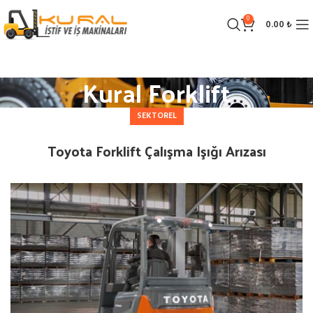
0
0.00
₺
Kural Forklift
SEKTOREL
Toyota Forklift Çalışma Işığı Arızası