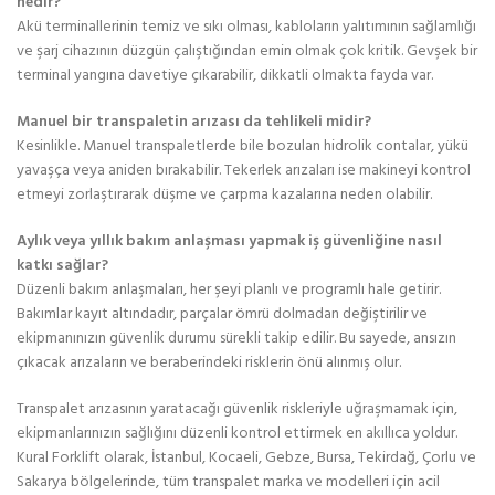
nedir?
Akü terminallerinin temiz ve sıkı olması, kabloların yalıtımının sağlamlığı
ve şarj cihazının düzgün çalıştığından emin olmak çok kritik. Gevşek bir
terminal yangına davetiye çıkarabilir, dikkatli olmakta fayda var.
Manuel bir transpaletin arızası da tehlikeli midir?
Kesinlikle. Manuel transpaletlerde bile bozulan hidrolik contalar, yükü
yavaşça veya aniden bırakabilir. Tekerlek arızaları ise makineyi kontrol
etmeyi zorlaştırarak düşme ve çarpma kazalarına neden olabilir.
Aylık veya yıllık bakım anlaşması yapmak iş güvenliğine nasıl
katkı sağlar?
Düzenli bakım anlaşmaları, her şeyi planlı ve programlı hale getirir.
Bakımlar kayıt altındadır, parçalar ömrü dolmadan değiştirilir ve
ekipmanınızın güvenlik durumu sürekli takip edilir. Bu sayede, ansızın
çıkacak arızaların ve beraberindeki risklerin önü alınmış olur.
Transpalet arızasının yaratacağı güvenlik riskleriyle uğraşmamak için,
ekipmanlarınızın sağlığını düzenli kontrol ettirmek en akıllıca yoldur.
Kural Forklift olarak, İstanbul, Kocaeli, Gebze, Bursa, Tekirdağ, Çorlu ve
Sakarya bölgelerinde, tüm transpalet marka ve modelleri için acil