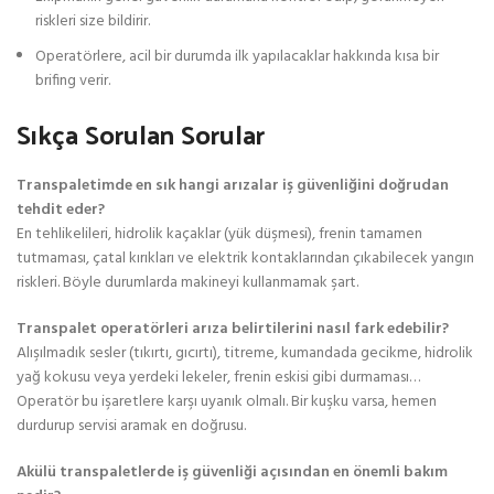
riskleri size bildirir.
Operatörlere, acil bir durumda ilk yapılacaklar hakkında kısa bir
brifing verir.
Sıkça Sorulan Sorular
Transpaletimde en sık hangi arızalar iş güvenliğini doğrudan
tehdit eder?
En tehlikelileri, hidrolik kaçaklar (yük düşmesi), frenin tamamen
tutmaması, çatal kırıkları ve elektrik kontaklarından çıkabilecek yangın
riskleri. Böyle durumlarda makineyi kullanmamak şart.
Transpalet operatörleri arıza belirtilerini nasıl fark edebilir?
Alışılmadık sesler (tıkırtı, gıcırtı), titreme, kumandada gecikme, hidrolik
yağ kokusu veya yerdeki lekeler, frenin eskisi gibi durmaması…
Operatör bu işaretlere karşı uyanık olmalı. Bir kuşku varsa, hemen
durdurup servisi aramak en doğrusu.
Akülü transpaletlerde iş güvenliği açısından en önemli bakım