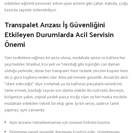
edebilen eğitimli personel, erken uyarı sistemi gibi çalışır. Aslında, çoğu
kaza bu sayede önlenebiliyor.
Transpalet Arızası İş Güvenliğini
Etkileyen Durumlarda Acil Servisin
Önemi
Tüm tedbirlere rağmen bir arıza olursa, müdahale süresi ve kalitesi her
şeyi belirler. İstanbul, Kocaeli ve Tekirdağ gibi lojistiğin can damarı
olduğu yerlerde, duran her transpalet hem tedarik zincirini koparır hem
de iş gücü kaybına neden olur. Ama asıl mesele güvenlik. Arızalı bir aleti
“idare edeceğiz” diye zorlamak ya da kalitesiz parçalarla üstünkörü
tamir etmek, bardağı taşıran son damla olabilir. Bu noktada devreye,
bölgenize yakın, orijinal yedek parça stoğu olan ve her marka modele
müdahale edebilen teknik bir ekip girer. İyi bir servis, sadece tamir
yapmaz; aynı zamanda:
Aynı arızanın tekrarlanmaması için sorunun kökünü kurutur.
Ekipmanın genel güvenlik durumunu kontrol edip, görünmeyen