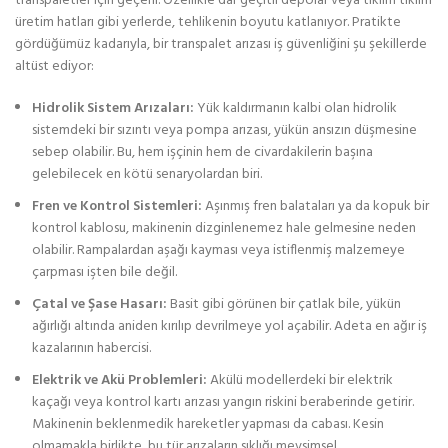
transpaletler için geçerli. Özellikle dar geçitli depolar veya tıklım tıklım
üretim hatları gibi yerlerde, tehlikenin boyutu katlanıyor. Pratikte
gördüğümüz kadarıyla, bir transpalet arızası iş güvenliğini şu şekillerde
altüst ediyor:
Hidrolik Sistem Arızaları:
Yük kaldırmanın kalbi olan hidrolik
sistemdeki bir sızıntı veya pompa arızası, yükün ansızın düşmesine
sebep olabilir. Bu, hem işçinin hem de civardakilerin başına
gelebilecek en kötü senaryolardan biri.
Fren ve Kontrol Sistemleri:
Aşınmış fren balataları ya da kopuk bir
kontrol kablosu, makinenin dizginlenemez hale gelmesine neden
olabilir. Rampalardan aşağı kayması veya istiflenmiş malzemeye
çarpması işten bile değil.
Çatal ve Şase Hasarı:
Basit gibi görünen bir çatlak bile, yükün
ağırlığı altında aniden kırılıp devrilmeye yol açabilir. Adeta en ağır iş
kazalarının habercisi.
Elektrik ve Akü Problemleri:
Akülü modellerdeki bir elektrik
kaçağı veya kontrol kartı arızası yangın riskini beraberinde getirir.
Makinenin beklenmedik hareketler yapması da cabası. Kesin
olmamakla birlikte, bu tür arızaların sıklığı mevsimsel