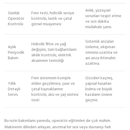
Anlık, yüzeysel
Günlük
Fren testi, hidrolik seviye
sorunları tespit etme
Operatör
kontrolü, lastik ve çatal
ve son dakika
Kontrolü
görsel muayenesi
müdahale şansı.
Sistemik arızaları
Hidrolik filtre ve yağ
Aylık
önleme, ekipman
değişimi, tüm bağlantıların
Periyodik
ömrünü uzatma ve
sıkılık kontrolü, elektrik
Bakım
ani arıza ihtimalini
aksamının temizliği
azaltma.
Fren sisteminin komple
Gözden kaçmış,
Yıllık
elden geçirilmesi, şase ve
yapısal hasarları
Detaylı
çatal kaynaklarının
bulma ve büyük
Servis
kontrolü, akü ve şarj ünitesi
kazaların önüne
testi
geçme.
Bu rutin bakımların yanında, operatör eğitimleri de çok mühim.
Makinenin dilinden anlayan, anormal bir sesi veya davranışı fark