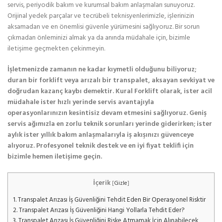
servis, periyodik bakım ve kurumsal bakım anlaşmaları sunuyoruz.
Orijinal yedek parçalar ve tecrübeli teknisyenlerimizle, işlerinizin
aksamadan ve en önemlisi güvenle yürümesini sağlıyoruz. Bir sorun
çıkmadan önleminizi almak ya da anında müdahale için, bizimle
iletişime geçmekten çekinmeyin.
İşletmenizde zamanın ne kadar kıymetli olduğunu biliyoruz;
duran bir forklift veya arızalı bir transpalet, aksayan sevkiyat ve
doğrudan kazanç kaybı demektir. Kural Forklift olarak, ister acil
müdahale ister hızlı yerinde servis avantajıyla
operasyonlarınızın kesintisiz devam etmesini sağlıyoruz. Geniş
servis ağımızla en zorlu teknik sorunları yerinde giderirken; ister
aylık ister yıllık bakım anlaşmalarıyla iş akışınızı güvenceye
alıyoruz. Profesyonel teknik destek ve en iyi fiyat teklifi için
bizimle hemen iletişime geçin.
İçerik
[
Gizle
]
1.
Transpalet Arızası İş Güvenliğini Tehdit Eden Bir Operasyonel Risktir
2.
Transpalet Arızası İş Güvenliğini Hangi Yollarla Tehdit Eder?
3.
Transpalet Arızası İş Güvenliğini Riske Atmamak İçin Alınabilecek