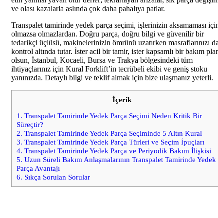
ve olası kazalarla aslında çok daha pahalıya patlar.
Transpalet tamirinde yedek parça seçimi, işlerinizin aksamaması içi
olmazsa olmazlardan. Doğru parça, doğru bilgi ve güvenilir bir
tedarikçi üçlüsü, makinelerinizin ömrünü uzatırken masraflarınızı d
kontrol altında tutar. İster acil bir tamir, ister kapsamlı bir bakım pla
olsun, İstanbul, Kocaeli, Bursa ve Trakya bölgesindeki tüm
ihtiyaçlarınız için Kural Forklift’in tecrübeli ekibi ve geniş stoku
yanınızda. Detaylı bilgi ve teklif almak için bize ulaşmanız yeterli.
İçerik
1.
Transpalet Tamirinde Yedek Parça Seçimi Neden Kritik Bir
Süreçtir?
2.
Transpalet Tamirinde Yedek Parça Seçiminde 5 Altın Kural
3.
Transpalet Tamirinde Yedek Parça Türleri ve Seçim İpuçları
4.
Transpalet Tamirinde Yedek Parça ve Periyodik Bakım İlişkisi
5.
Uzun Süreli Bakım Anlaşmalarının Transpalet Tamirinde Yedek
Parça Avantajı
6.
Sıkça Sorulan Sorular