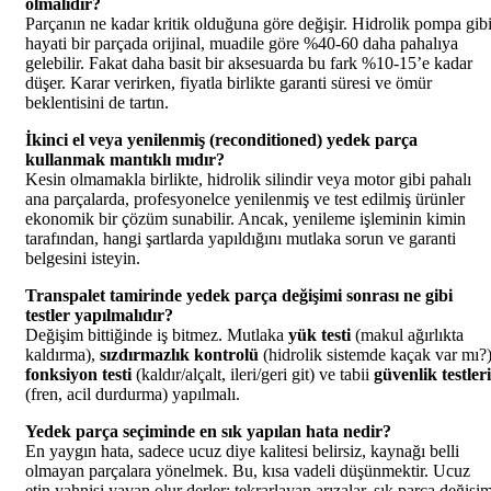
olmalıdır?
Parçanın ne kadar kritik olduğuna göre değişir. Hidrolik pompa gib
hayati bir parçada orijinal, muadile göre %40-60 daha pahalıya
gelebilir. Fakat daha basit bir aksesuarda bu fark %10-15’e kadar
düşer. Karar verirken, fiyatla birlikte garanti süresi ve ömür
beklentisini de tartın.
İkinci el veya yenilenmiş (reconditioned) yedek parça
kullanmak mantıklı mıdır?
Kesin olmamakla birlikte, hidrolik silindir veya motor gibi pahalı
ana parçalarda, profesyonelce yenilenmiş ve test edilmiş ürünler
ekonomik bir çözüm sunabilir. Ancak, yenileme işleminin kimin
tarafından, hangi şartlarda yapıldığını mutlaka sorun ve garanti
belgesini isteyin.
Transpalet tamirinde yedek parça değişimi sonrası ne gibi
testler yapılmalıdır?
Değişim bittiğinde iş bitmez. Mutlaka
yük testi
(makul ağırlıkta
kaldırma),
sızdırmazlık kontrolü
(hidrolik sistemde kaçak var mı?)
fonksiyon testi
(kaldır/alçalt, ileri/geri git) ve tabii
güvenlik testleri
(fren, acil durdurma) yapılmalı.
Yedek parça seçiminde en sık yapılan hata nedir?
En yaygın hata, sadece ucuz diye kalitesi belirsiz, kaynağı belli
olmayan parçalara yönelmek. Bu, kısa vadeli düşünmektir. Ucuz
etin yahnisi yavan olur derler; tekrarlayan arızalar, sık parça değişi