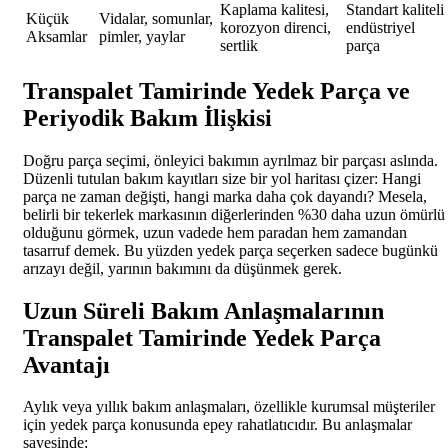
Kaplama kalitesi,
Standart kaliteli
Küçük
Vidalar, somunlar,
korozyon direnci,
endüstriyel
Aksamlar
pimler, yaylar
sertlik
parça
Transpalet Tamirinde Yedek Parça ve
Periyodik Bakım İlişkisi
Doğru parça seçimi, önleyici bakımın ayrılmaz bir parçası aslında.
Düzenli tutulan bakım kayıtları size bir yol haritası çizer: Hangi
parça ne zaman değişti, hangi marka daha çok dayandı? Mesela,
belirli bir tekerlek markasının diğerlerinden %30 daha uzun ömürlü
olduğunu görmek, uzun vadede hem paradan hem zamandan
tasarruf demek. Bu yüzden yedek parça seçerken sadece bugünkü
arızayı değil, yarının bakımını da düşünmek gerek.
Uzun Süreli Bakım Anlaşmalarının
Transpalet Tamirinde Yedek Parça
Avantajı
Aylık veya yıllık bakım anlaşmaları, özellikle kurumsal müşteriler
için yedek parça konusunda epey rahatlatıcıdır. Bu anlaşmalar
sayesinde: