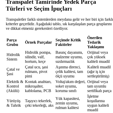
Transpalet Tamirinde Yedek Parça
Türleri ve Seçim İpuçları
Transpaletler farklı sistemlerden meydana gelir ve her biri için farklı
kriterler geçerlidir. Aşağıdaki tablo, sık karşılaşılan parça gruplarını
ve dikkat etmeniz gerekenleri özetliyor.
Önerilen
Parça
Seçimde Kritik
Örnek Parçalar
Tedarik
Grubu
Faktörler
Yaklaşımı
Hidrolik pompa,
Basınç dayanımı,
Orijinal veya
Hidrolik
silindir, valf,
malzeme uyumu,
çok yüksek
Sistem
hortum, keçe
sızdırmazlık
kaliteli muadil
Çatal ucu, şasi
Aşınma direnci,
Kaliteli muadil
Çatal ve
rulmanı, pivot
çelik kalitesi, tam
(ağır iş için
Şasi
pimi
ölçü uyumu
sertleştirilmiş)
Elektrik &
Kontak anahtarı,
Voltaj/akım değeri,
Orijinal veya
Kontrol
mikroşalter,
soket uyumu,
tam uyumlu
(Akülü)
kablolama, PCB
koruma sınıfı
sertifikalı parça
İşletme
Yük kapasitesi,
Yürüyüş
Taşıyıcı tekerlek,
koşullarına
zemin uyumu,
& Tahrik
çeki tekerleği, aks
uygun kaliteli
rulman kalitesi
muadil