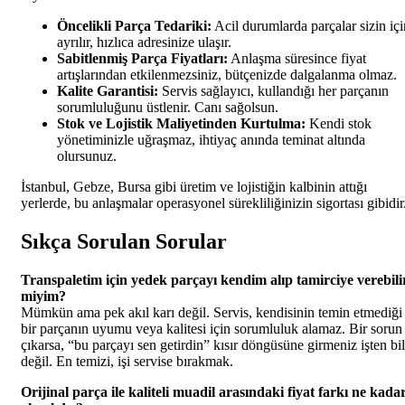
Öncelikli Parça Tedariki:
Acil durumlarda parçalar sizin içi
ayrılır, hızlıca adresinize ulaşır.
Sabitlenmiş Parça Fiyatları:
Anlaşma süresince fiyat
artışlarından etkilenmezsiniz, bütçenizde dalgalanma olmaz.
Kalite Garantisi:
Servis sağlayıcı, kullandığı her parçanın
sorumluluğunu üstlenir. Canı sağolsun.
Stok ve Lojistik Maliyetinden Kurtulma:
Kendi stok
yönetiminizle uğraşmaz, ihtiyaç anında teminat altında
olursunuz.
İstanbul, Gebze, Bursa gibi üretim ve lojistiğin kalbinin attığı
yerlerde, bu anlaşmalar operasyonel sürekliliğinizin sigortası gibidir
Sıkça Sorulan Sorular
Transpaletim için yedek parçayı kendim alıp tamirciye verebili
miyim?
Mümkün ama pek akıl karı değil. Servis, kendisinin temin etmediği
bir parçanın uyumu veya kalitesi için sorumluluk alamaz. Bir sorun
çıkarsa, “bu parçayı sen getirdin” kısır döngüsüne girmeniz işten bi
değil. En temizi, işi servise bırakmak.
Orijinal parça ile kaliteli muadil arasındaki fiyat farkı ne kada