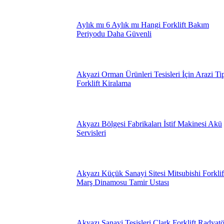
Aylık mı 6 Aylık mı Hangi Forklift Bakım
Periyodu Daha Güvenli
Akyazi Orman Ürünleri Tesisleri İçin Arazi Ti
Forklift Kiralama
Akyazı Bölgesi Fabrikaları İstif Makinesi Akü
Servisleri
Akyazı Küçük Sanayi Sitesi Mitsubishi Forklif
Marş Dinamosu Tamir Ustası
Akyazı Sanayi Tesisleri Clark Forklift Radyatö