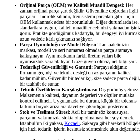
Orijinal Parça (OEM) ve Kaliteli Muadil Dengesi:
Her
zaman orijinal parça şart değildir. Güvenlikle doğrudan ilgili
parçalar – hidrolik silindir, fren sistemi parçaları gibi – için
OEM kullanmak adeta bir zorunluluk. Diğer durumlarda ise,
standartlara uygun, kaliteli muadiller cebinizi yakmadan işini
görür. Pratikte gördüğümüz kadarıyla, bu dengeyi iyi kurmak
uzun vadede kârlı çıkmanızı sağlıyor.
Parça Uyumluluğu ve Model Bilgisi:
Transpaletinizin
markası, modeli ve seri numarası olmadan parça aramaya
kalkışmayın. Aynı markanın farklı üretim yılları bile
uyumsuzluk yaratabiliyor. Göze güven olmaz, net bilgi şart.
Tedarikçi Güvenilirliği ve Garanti:
Parçayı aldığınız
firmanın geçmişi ve teknik desteği en az parçanın kalitesi
kadar mühim. Güvenilir bir tedarikçi, size sadece parça değil,
bir taahhüt de sunar.
Teknik Özelliklerin Karşılaştırılması:
Dış görünüş yetmez.
Malzemenin kalitesi, dayanım değerleri ve ölçüler mutlaka
kontrol edilmeli. Uygulamada bu durum, küçük bir tolerans
farkının büyük arızalara davetiye çıkardığını gösteriyor.
Stok ve Teslimat Süresi:
Acil bir tamir söz konusuysa,
parçanın yakınınızda stokta olup olmaması her şey demek.
İstanbul’un iki yakası,
Kocaeli
, Sakarya gibi hareketli bölgel
için hızlı tedarik, işlerin kesintisiz sürmesinde altın değerinde.