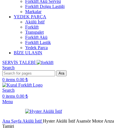
Forklift Akü Servisi
Forklift Dolgu Lastiği
Markalar
YEDEK PARÇA
Akülü İstif
Forklift
Transpalet
Forklift Akü
Forklift Lastik
Yedek Parça
BİZE ULAŞIN
SERVİS TALEBİ
Search
Ara
0
items
0.00
₺
Search
0
items
0.00
₺
Menu
Ana Sayfa
Akülü İstif
Hyster Akülü İstif Asansör Motor Arıza
Tamiri