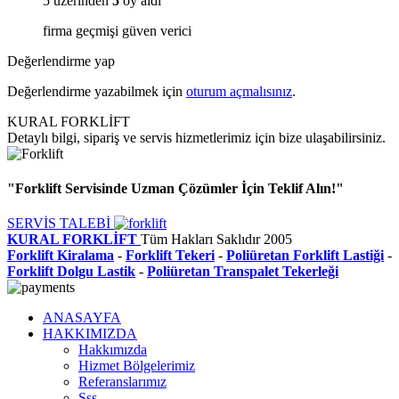
5 üzerinden
5
oy aldı
firma geçmişi güven verici
Değerlendirme yap
Değerlendirme yazabilmek için
oturum açmalısınız
.
KURAL FORKLİFT
Detaylı bilgi, sipariş ve servis hizmetlerimiz için bize ulaşabilirsiniz.
"Forklift Servisinde Uzman Çözümler İçin Teklif Alın!"
SERVİS TALEBİ
KURAL FORKLİFT
Tüm Hakları Saklıdır
2005
Forklift Kiralama
-
Forklift Tekeri
-
Poliüretan Forklift Lastiği
-
Forklift Dolgu Lastik
-
Poliüretan Transpalet Tekerleği
ANASAYFA
HAKKIMIZDA
Hakkımızda
Hizmet Bölgelerimiz
Referanslarımız
Sss