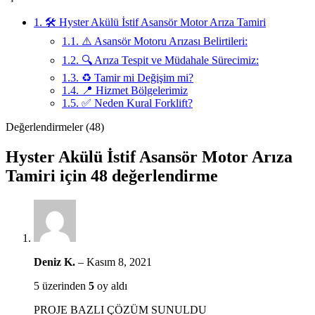
1.
🛠 Hyster Akülü İstif Asansör Motor Arıza Tamiri
1.1.
⚠️ Asansör Motoru Arızası Belirtileri:
1.2.
🔍 Arıza Tespit ve Müdahale Sürecimiz:
1.3.
♻️ Tamir mi Değişim mi?
1.4.
📍 Hizmet Bölgelerimiz
1.5.
✅ Neden Kural Forklift?
Değerlendirmeler (48)
Hyster Akülü İstif Asansör Motor Arıza
Tamiri
için 48 değerlendirme
Deniz K.
–
Kasım 8, 2021
5 üzerinden
5
oy aldı
PROJE BAZLI ÇÖZÜM SUNULDU