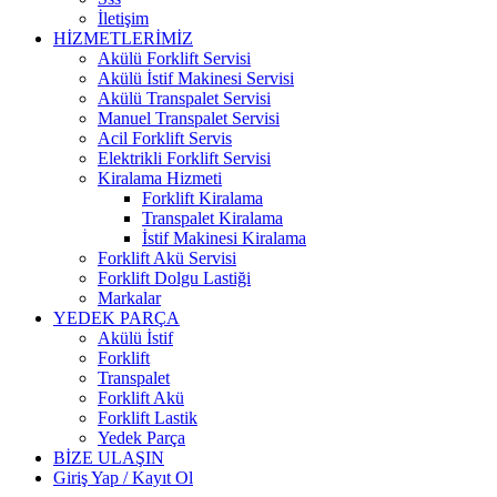
İletişim
HİZMETLERİMİZ
Akülü Forklift Servisi
Akülü İstif Makinesi Servisi
Akülü Transpalet Servisi
Manuel Transpalet Servisi
Acil Forklift Servis
Elektrikli Forklift Servisi
Kiralama Hizmeti
Forklift Kiralama
Transpalet Kiralama
İstif Makinesi Kiralama
Forklift Akü Servisi
Forklift Dolgu Lastiği
Markalar
YEDEK PARÇA
Akülü İstif
Forklift
Transpalet
Forklift Akü
Forklift Lastik
Yedek Parça
BİZE ULAŞIN
Giriş Yap / Kayıt Ol