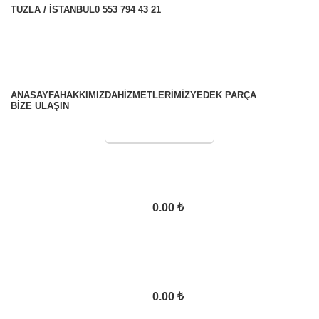
TUZLA / İSTANBUL
0 553 794 43 21
ANASAYFA
HAKKIMIZDA
HİZMETLERİMİZ
YEDEK PARÇA
BİZE ULAŞIN
SERVİS TALEBİ
0.00
₺
0.00
₺