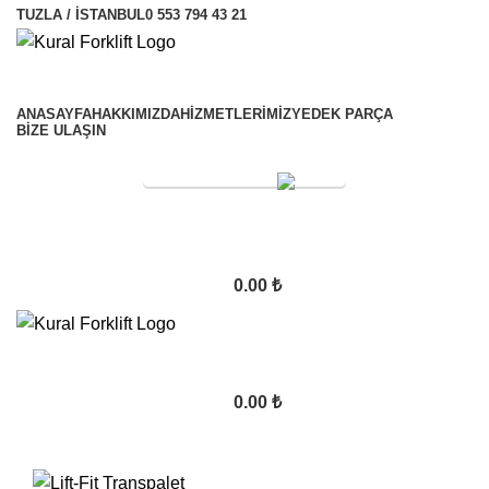
TUZLA / İSTANBUL
0 553 794 43 21
ANASAYFA
HAKKIMIZDA
HİZMETLERİMİZ
YEDEK PARÇA
BİZE ULAŞIN
SERVİS TALEBİ
0.00
₺
0.00
₺