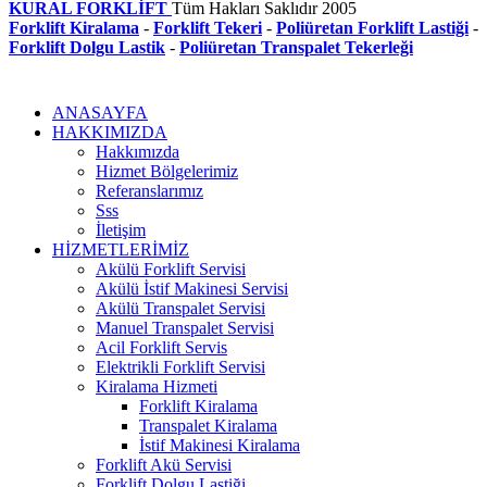
KURAL FORKLİFT
Tüm Hakları Saklıdır
2005
Forklift Kiralama
-
Forklift Tekeri
-
Poliüretan Forklift Lastiği
-
Forklift Dolgu Lastik
-
Poliüretan Transpalet Tekerleği
ANASAYFA
HAKKIMIZDA
Hakkımızda
Hizmet Bölgelerimiz
Referanslarımız
Sss
İletişim
HİZMETLERİMİZ
Akülü Forklift Servisi
Akülü İstif Makinesi Servisi
Akülü Transpalet Servisi
Manuel Transpalet Servisi
Acil Forklift Servis
Elektrikli Forklift Servisi
Kiralama Hizmeti
Forklift Kiralama
Transpalet Kiralama
İstif Makinesi Kiralama
Forklift Akü Servisi
Forklift Dolgu Lastiği