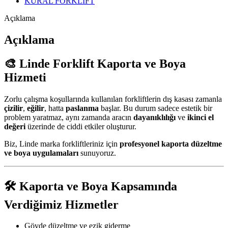
KURAL FORKLİFT
Açıklama
Açıklama
🎨 Linde Forklift Kaporta ve Boya
Hizmeti
Zorlu çalışma koşullarında kullanılan forkliftlerin dış kasası zamanla
çizilir
,
eğilir
, hatta
paslanma
başlar. Bu durum sadece estetik bir
problem yaratmaz, aynı zamanda aracın
dayanıklılığı
ve
ikinci el
değeri
üzerinde de ciddi etkiler oluşturur.
Biz, Linde marka forkliftleriniz için
profesyonel kaporta düzeltme
ve boya uygulamaları
sunuyoruz.
🛠️ Kaporta ve Boya Kapsamında
Verdiğimiz Hizmetler
Gövde düzeltme ve ezik giderme