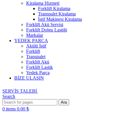
Kiralama Hizmeti
Forklift Kiralama
Transpalet Kiralama
İstif Makinesi Kiralama
Forklift Akü Servisi
Forklift Dolgu Lastiği
Markalar
YEDEK PARÇA
Akülü İstif
Forklift
Transpalet
Forklift Akü
Forklift Lastik
Yedek Parça
BİZE ULAŞIN
SERVİS TALEBİ
Search
Ara
0
items
0.00
₺