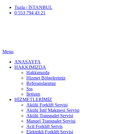
Tuzla / İSTANBUL
0 553 794 43 21
Menu
ANASAYFA
HAKKIMIZDA
Hakkımızda
Hizmet Bölgelerimiz
Referanslarımız
Sss
İletişim
HİZMETLERİMİZ
Akülü Forklift Servisi
Akülü İstif Makinesi Servisi
Akülü Transpalet Servisi
Manuel Transpalet Servisi
Acil Forklift Servis
Elektrikli Forklift Servisi