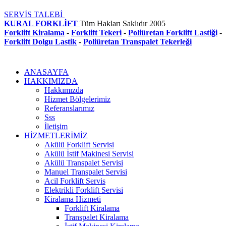
SERVİS TALEBİ
KURAL FORKLİFT
Tüm Hakları Saklıdır
2005
Forklift Kiralama
-
Forklift Tekeri
-
Poliüretan Forklift Lastiği
-
Forklift Dolgu Lastik
-
Poliüretan Transpalet Tekerleği
ANASAYFA
HAKKIMIZDA
Hakkımızda
Hizmet Bölgelerimiz
Referanslarımız
Sss
İletişim
HİZMETLERİMİZ
Akülü Forklift Servisi
Akülü İstif Makinesi Servisi
Akülü Transpalet Servisi
Manuel Transpalet Servisi
Acil Forklift Servis
Elektrikli Forklift Servisi
Kiralama Hizmeti
Forklift Kiralama
Transpalet Kiralama