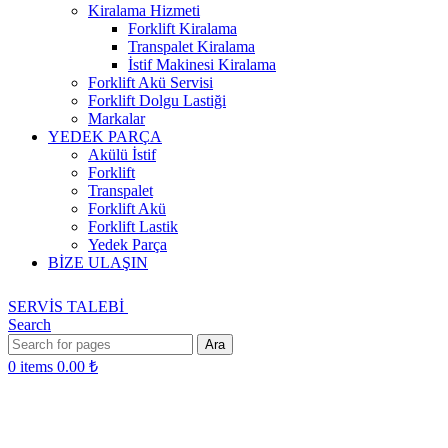
Kiralama Hizmeti
Forklift Kiralama
Transpalet Kiralama
İstif Makinesi Kiralama
Forklift Akü Servisi
Forklift Dolgu Lastiği
Markalar
YEDEK PARÇA
Akülü İstif
Forklift
Transpalet
Forklift Akü
Forklift Lastik
Yedek Parça
BİZE ULAŞIN
SERVİS TALEBİ
Search
Ara
0
items
0.00
₺