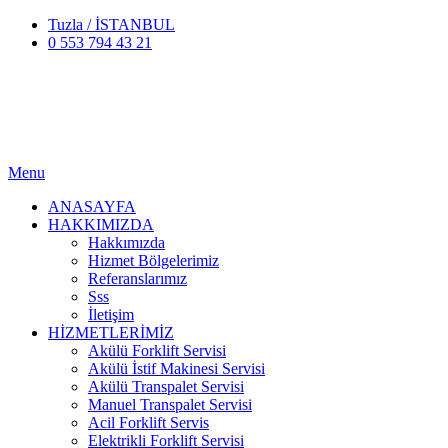
Tuzla / İSTANBUL
0 553 794 43 21
Menu
ANASAYFA
HAKKIMIZDA
Hakkımızda
Hizmet Bölgelerimiz
Referanslarımız
Sss
İletişim
HİZMETLERİMİZ
Akülü Forklift Servisi
Akülü İstif Makinesi Servisi
Akülü Transpalet Servisi
Manuel Transpalet Servisi
Acil Forklift Servis
Elektrikli Forklift Servisi