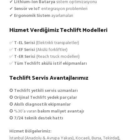
✔
Lithium-Ion Batarya
sistem optimizasyonu
✔
Sensör ve IoT
entegrasyon problemleri
✔
Ergonomik Sistem
ayarlamaları
Hizmet Verdiğimiz Techlift Modelleri
✅
T-EL Serisi
(Elektrikli transpaletler)
✅
T-EF Serisi
(Akülü forkliftler)
✅
T-ER Serisi
(Reach truck modelleri)
✅
Tüm Techlift akülü istif ekipmanları
Techlift Servis Avantajlarımız
✪
Techlift yetkili servis uzmanları
✪
Orijinal Techlift yedek parçalar
✪
Akıllı diagnostik ekipmanlar
✪ %30’a varan
bakım maliyet avantajı
✪
7/24 teknik destek hattı
Hizmet Bölgelerimiz:
İstanbul (Anadolu & Avrupa Yakası), Kocaeli, Bursa, Tekirdağ,