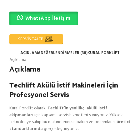
WhatsApp İletişim
SERVİS TALEBİ
AÇIKLAMA
DEĞERLENDIRMELER (38)
KURAL FORKLİFT
Açıklama
Açıklama
Techlift Akülü İstif Makineleri İçin
Profesyonel Servis
Kural Forklift olarak,
Techlift’in yenilikçi akülü istif
ekipmanları
için kapsamlı servis hizmetleri sunuyoruz. Yüksek
teknolojiye sahip bu makinelerinizin bakım ve onarımlarını
üretici
standartlarında
gerçekleştiriyoruz.