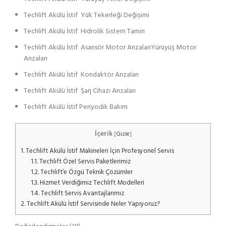
Techlift Akülü İstif Yük Tekerleği Değişimi
Techlift Akülü İstif Hidrolik Sistem Tamiri
Techlift Akülü İstif Asansör Motor ArızalarıYürüyüş Motor
Arızaları
Techlift Akülü İstif Kondaktör Arızaları
Techlift Akülü İstif Şarj Cihazı Arızaları
Techlift Akülü İstif Periyodik Bakım
İçerik
[
Gizle
]
1.
Techlift Akülü İstif Makineleri İçin Profesyonel Servis
1.1.
Techlift Özel Servis Paketlerimiz
1.2.
Techlift’e Özgü Teknik Çözümler
1.3.
Hizmet Verdiğimiz Techlift Modelleri
1.4.
Techlift Servis Avantajlarımız
2.
Techlift Akülü İstif Servisinde Neler Yapıyoruz?