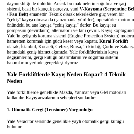
dayanıklılığı ile ünlüdür. Ancak bu makinelerin soğutma ve şarj
sistemi, basit bir kauçuk parçaya, yani
V-Kayışına (Serpentine Bel
/ Fan Belt)
emanettir. Teknik olarak tekerleklere güç veren bir
“çekiş” kayışı olmasa da (şanzımanla yürürler), operatörler motorun
önündeki bu ana kayışa “çekiş kayışı” derler. Bu kayış; su
pompasını (devirdaim), alternatörü ve fanı çevirir. Kayış koptuğund
Yale’in gelişmiş koruma sistemi (Engine Protection System) motoru
hararetten korumak için gücü keser veya kapatır.
Kural Forklift
olarak; İstanbul, Kocaeli, Gebze, Bursa, Tekirdağ, Çorlu ve Sakary
hattındaki geniş hizmet ağımızla, Yale forkliftlerinizin kayış
değişimlerini, gergi kütüğü onarımlarını ve soğutma sistemi
bakımlarını yerinde gerçekleştiriyoruz.
Yale Forkliftlerde Kayış Neden Kopar? 4 Teknik
Neden
Yale forkliftlerde genellikle Mazda, Yanmar veya GM motorları
kullanılır. Kayış arızalarının sebepleri şunlardır:
1. Otomatik Gergi (Tensioner) Yorgunluğu
Yale Veracitor serisinde genellikle yaylı otomatik gergi kütüğü
bulunur.