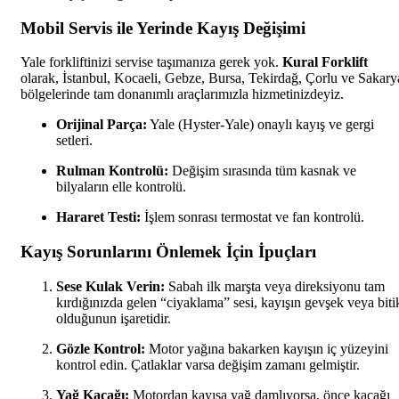
Mobil Servis ile Yerinde Kayış Değişimi
Yale forkliftinizi servise taşımanıza gerek yok.
Kural Forklift
olarak, İstanbul, Kocaeli, Gebze, Bursa, Tekirdağ, Çorlu ve Sakary
bölgelerinde tam donanımlı araçlarımızla hizmetinizdeyiz.
Orijinal Parça:
Yale (Hyster-Yale) onaylı kayış ve gergi
setleri.
Rulman Kontrolü:
Değişim sırasında tüm kasnak ve
bilyaların elle kontrolü.
Hararet Testi:
İşlem sonrası termostat ve fan kontrolü.
Kayış Sorunlarını Önlemek İçin İpuçları
Sese Kulak Verin:
Sabah ilk marşta veya direksiyonu tam
kırdığınızda gelen “ciyaklama” sesi, kayışın gevşek veya biti
olduğunun işaretidir.
Gözle Kontrol:
Motor yağına bakarken kayışın iç yüzeyini
kontrol edin. Çatlaklar varsa değişim zamanı gelmiştir.
Yağ Kaçağı:
Motordan kayışa yağ damlıyorsa, önce kaçağı