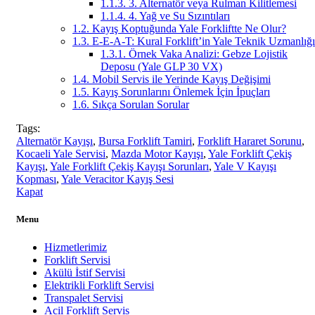
1.1.3.
3. Alternatör veya Rulman Kilitlemesi
1.1.4.
4. Yağ ve Su Sızıntıları
1.2.
Kayış Koptuğunda Yale Forkliftte Ne Olur?
1.3.
E-E-A-T: Kural Forklift’in Yale Teknik Uzmanlığı
1.3.1.
Örnek Vaka Analizi: Gebze Lojistik
Deposu (Yale GLP 30 VX)
1.4.
Mobil Servis ile Yerinde Kayış Değişimi
1.5.
Kayış Sorunlarını Önlemek İçin İpuçları
1.6.
Sıkça Sorulan Sorular
Tags:
Alternatör Kayışı
,
Bursa Forklift Tamiri
,
Forklift Hararet Sorunu
,
Kocaeli Yale Servisi
,
Mazda Motor Kayışı
,
Yale Forklift Çekiş
Kayışı
,
Yale Forklift Çekiş Kayışı Sorunları
,
Yale V Kayışı
Kopması
,
Yale Veracitor Kayış Sesi
Kapat
Menu
Hizmetlerimiz
Forklift Servisi
Akülü İstif Servisi
Elektrikli Forklift Servisi
Transpalet Servisi
Acil Forklift Servis