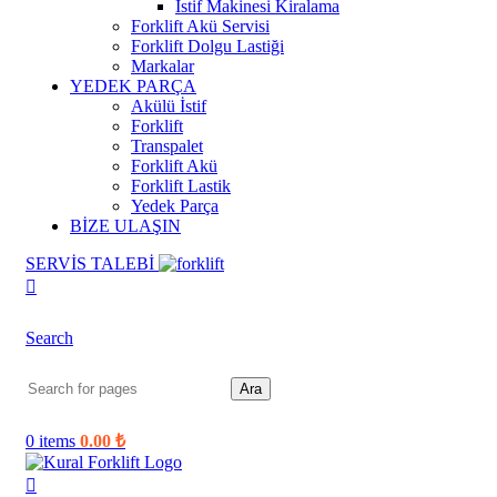
İstif Makinesi Kiralama
Forklift Akü Servisi
Forklift Dolgu Lastiği
Markalar
YEDEK PARÇA
Akülü İstif
Forklift
Transpalet
Forklift Akü
Forklift Lastik
Yedek Parça
BİZE ULAŞIN
SERVİS TALEBİ
Search
Ara
0
items
0.00
₺