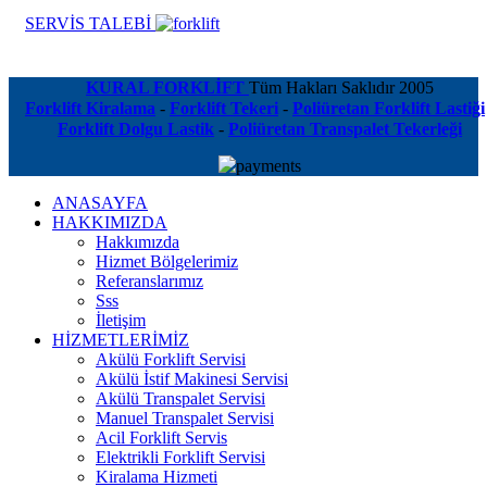
SERVİS TALEBİ
KURAL FORKLİFT
Tüm Hakları Saklıdır
2005
Forklift Kiralama
-
Forklift Tekeri
-
Poliüretan Forklift Lastiği
Forklift Dolgu Lastik
-
Poliüretan Transpalet Tekerleği
ANASAYFA
HAKKIMIZDA
Hakkımızda
Hizmet Bölgelerimiz
Referanslarımız
Sss
İletişim
HİZMETLERİMİZ
Akülü Forklift Servisi
Akülü İstif Makinesi Servisi
Akülü Transpalet Servisi
Manuel Transpalet Servisi
Acil Forklift Servis
Elektrikli Forklift Servisi
Kiralama Hizmeti