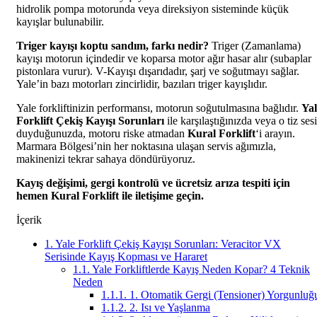
hidrolik pompa motorunda veya direksiyon sisteminde küçük
kayışlar bulunabilir.
Triger kayışı koptu sandım, farkı nedir?
Triger (Zamanlama)
kayışı motorun içindedir ve koparsa motor ağır hasar alır (subaplar
pistonlara vurur). V-Kayışı dışarıdadır, şarj ve soğutmayı sağlar.
Yale’in bazı motorları zincirlidir, bazıları triger kayışlıdır.
Yale forkliftinizin performansı, motorun soğutulmasına bağlıdır.
Yal
Forklift Çekiş Kayışı Sorunları
ile karşılaştığınızda veya o tiz sesi
duyduğunuzda, motoru riske atmadan
Kural Forklift
‘i arayın.
Marmara Bölgesi’nin her noktasına ulaşan servis ağımızla,
makinenizi tekrar sahaya döndürüyoruz.
Kayış değişimi, gergi kontrolü ve ücretsiz arıza tespiti için
hemen Kural Forklift ile iletişime geçin.
İçerik
1.
Yale Forklift Çekiş Kayışı Sorunları: Veracitor VX
Serisinde Kayış Kopması ve Hararet
1.1.
Yale Forkliftlerde Kayış Neden Kopar? 4 Teknik
Neden
1.1.1.
1. Otomatik Gergi (Tensioner) Yorgunluğ
1.1.2.
2. Isı ve Yaşlanma