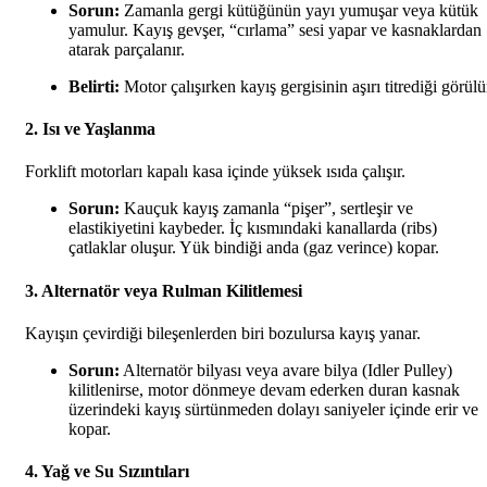
Sorun:
Zamanla gergi kütüğünün yayı yumuşar veya kütük
yamulur. Kayış gevşer, “cırlama” sesi yapar ve kasnaklardan
atarak parçalanır.
Belirti:
Motor çalışırken kayış gergisinin aşırı titrediği görülü
2. Isı ve Yaşlanma
Forklift motorları kapalı kasa içinde yüksek ısıda çalışır.
Sorun:
Kauçuk kayış zamanla “pişer”, sertleşir ve
elastikiyetini kaybeder. İç kısmındaki kanallarda (ribs)
çatlaklar oluşur. Yük bindiği anda (gaz verince) kopar.
3. Alternatör veya Rulman Kilitlemesi
Kayışın çevirdiği bileşenlerden biri bozulursa kayış yanar.
Sorun:
Alternatör bilyası veya avare bilya (Idler Pulley)
kilitlenirse, motor dönmeye devam ederken duran kasnak
üzerindeki kayış sürtünmeden dolayı saniyeler içinde erir ve
kopar.
4. Yağ ve Su Sızıntıları