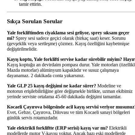
tamir ettirin.
Sıkça Sorulan Sorular
Yale forkliftimden ciyaklama sesi geliyor, sprey sıksam geçer
mi?
Sprey sesi sadece geçici olarak (birkaç saat) keser. Sorunu
(gevşeklik veya sertleşme) çözmez. Kayış özelliğini kaybetmişse
değiştirilmelidir.
Kayış koptu, Yale forklifti servise kadar sürebilir miyim?
Hayır
Kayış koptuğu an devirdaim pompası durur. Yale motorları (özellikl
Mazda motorlar) alüminyum kapaklıdır ve susuz çalışmaya
dayanamaz. 2 dakikada conta yakarsınız.
Yale GLP 25 kayış değişimi ne kadar sürer?
Modeline ve
motorun erişilebilirliğine göre değişmekle birlikte, uzman ekibimiz
yerinde serviste ortalama 45-60 dakikada değişimi tamamlar.
Kocaeli Çayırova bölgesinde acil kayış servisi veriyor musunuz
Evet, Gebze, Çayırova, Dilovası ve tüm Kocaeli sanayi bölgeleri
günlük servis rotamızdadır.
Yale elektrikli forkliftte (ERP serisi) kayış var mı?
Elektrikli
modellerde motor V-kayışı yoktur. Ancak bazı eski modellerde