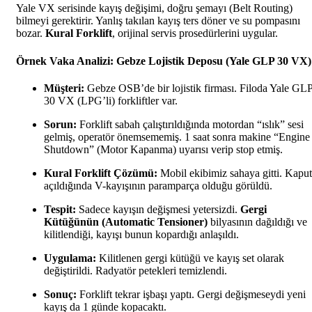
Yale VX serisinde kayış değişimi, doğru şemayı (Belt Routing)
bilmeyi gerektirir. Yanlış takılan kayış ters döner ve su pompasını
bozar.
Kural Forklift
, orijinal servis prosedürlerini uygular.
Örnek Vaka Analizi: Gebze Lojistik Deposu (Yale GLP 30 VX)
Müşteri:
Gebze OSB’de bir lojistik firması. Filoda Yale GL
30 VX (LPG’li) forkliftler var.
Sorun:
Forklift sabah çalıştırıldığında motordan “ıslık” sesi
gelmiş, operatör önemsememiş. 1 saat sonra makine “Engine
Shutdown” (Motor Kapanma) uyarısı verip stop etmiş.
Kural Forklift Çözümü:
Mobil ekibimiz sahaya gitti. Kaput
açıldığında V-kayışının paramparça olduğu görüldü.
Tespit:
Sadece kayışın değişmesi yetersizdi.
Gergi
Kütüğünün (Automatic Tensioner)
bilyasının dağıldığı ve
kilitlendiği, kayışı bunun kopardığı anlaşıldı.
Uygulama:
Kilitlenen gergi kütüğü ve kayış set olarak
değiştirildi. Radyatör petekleri temizlendi.
Sonuç:
Forklift tekrar işbaşı yaptı. Gergi değişmeseydi yeni
kayış da 1 günde kopacaktı.