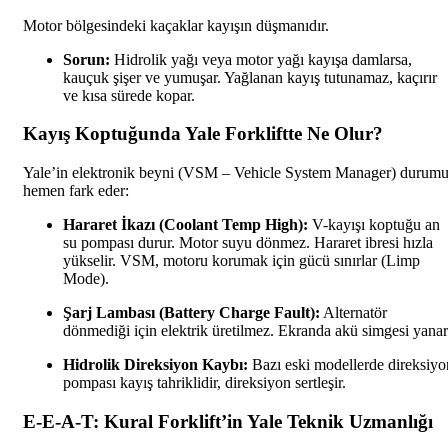
Motor bölgesindeki kaçaklar kayışın düşmanıdır.
Sorun:
Hidrolik yağı veya motor yağı kayışa damlarsa,
kauçuk şişer ve yumuşar. Yağlanan kayış tutunamaz, kaçırır
ve kısa sürede kopar.
Kayış Koptuğunda Yale Forkliftte Ne Olur?
Yale’in elektronik beyni (VSM – Vehicle System Manager) durum
hemen fark eder:
Hararet İkazı (Coolant Temp High):
V-kayışı koptuğu an
su pompası durur. Motor suyu dönmez. Hararet ibresi hızla
yükselir. VSM, motoru korumak için gücü sınırlar (Limp
Mode).
Şarj Lambası (Battery Charge Fault):
Alternatör
dönmediği için elektrik üretilmez. Ekranda akü simgesi yanar
Hidrolik Direksiyon Kaybı:
Bazı eski modellerde direksiyo
pompası kayış tahriklidir, direksiyon sertleşir.
E-E-A-T: Kural Forklift’in Yale Teknik Uzmanlığı