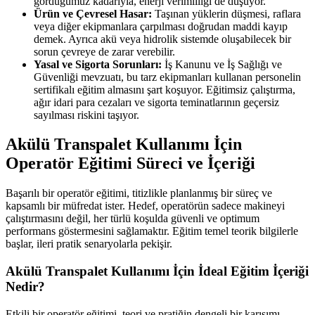
gördüğümüz kadarıyla, enerji verimliliği de düşüyor.
Ürün ve Çevresel Hasar:
Taşınan yüklerin düşmesi, raflara
veya diğer ekipmanlara çarpılması doğrudan maddi kayıp
demek. Ayrıca akü veya hidrolik sistemde oluşabilecek bir
sorun çevreye de zarar verebilir.
Yasal ve Sigorta Sorunları:
İş Kanunu ve İş Sağlığı ve
Güvenliği mevzuatı, bu tarz ekipmanları kullanan personelin
sertifikalı eğitim almasını şart koşuyor. Eğitimsiz çalıştırma,
ağır idari para cezaları ve sigorta teminatlarının geçersiz
sayılması riskini taşıyor.
Akülü Transpalet Kullanımı İçin
Operatör Eğitimi Süreci ve İçeriği
Başarılı bir operatör eğitimi, titizlikle planlanmış bir süreç ve
kapsamlı bir müfredat ister. Hedef, operatörün sadece makineyi
çalıştırmasını değil, her türlü koşulda güvenli ve optimum
performans göstermesini sağlamaktır. Eğitim temel teorik bilgilerle
başlar, ileri pratik senaryolarla pekişir.
Akülü Transpalet Kullanımı İçin İdeal Eğitim İçeriği
Nedir?
Etkili bir operatör eğitimi, teori ve pratiğin dengeli bir karışımı