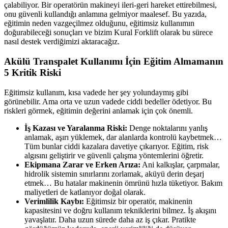
çalabiliyor. Bir operatörün makineyi ileri-geri hareket ettirebilmesi,
onu güvenli kullandığı anlamına gelmiyor maalesef. Bu yazıda,
eğitimin neden vazgeçilmez olduğunu, eğitimsiz kullanımın
doğurabileceği sonuçları ve bizim Kural Forklift olarak bu sürece
nasıl destek verdiğimizi aktaracağız.
Akülü Transpalet Kullanımı İçin Eğitim Almamanın
5 Kritik Riski
Eğitimsiz kullanım, kısa vadede her şey yolundaymış gibi
görünebilir. Ama orta ve uzun vadede ciddi bedeller ödetiyor. Bu
riskleri görmek, eğitimin değerini anlamak için çok önemli.
İş Kazası ve Yaralanma Riski:
Denge noktalarını yanlış
anlamak, aşırı yüklemek, dar alanlarda kontrolü kaybetmek…
Tüm bunlar ciddi kazalara davetiye çıkarıyor. Eğitim, risk
algısını geliştirir ve güvenli çalışma yöntemlerini öğretir.
Ekipmana Zarar ve Erken Arıza:
Ani kalkışlar, çarpmalar,
hidrolik sistemin sınırlarını zorlamak, aküyü derin deşarj
etmek… Bu hatalar makinenin ömrünü hızla tüketiyor. Bakım
maliyetleri de katlanıyor doğal olarak.
Verimlilik Kaybı:
Eğitimsiz bir operatör, makinenin
kapasitesini ve doğru kullanım tekniklerini bilmez. İş akışını
yavaşlatır. Daha uzun sürede daha az iş çıkar. Pratikte