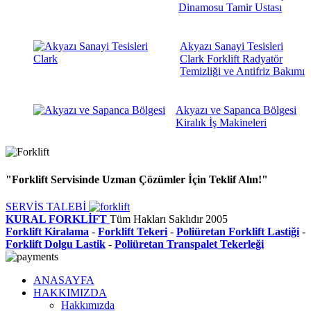
Dinamosu Tamir Ustası
Akyazı Sanayi Tesisleri
Clark Forklift Radyatör
Temizliği ve Antifriz Bakımı
Akyazı ve Sapanca Bölgesi
Kiralık İş Makineleri
"Forklift Servisinde Uzman Çözümler İçin Teklif Alın!"
SERVİS TALEBİ
KURAL FORKLİFT
Tüm Hakları Saklıdır
2005
Forklift Kiralama
-
Forklift Tekeri
-
Poliüretan Forklift Lastiği
-
Forklift Dolgu Lastik
-
Poliüretan Transpalet Tekerleği
ANASAYFA
HAKKIMIZDA
Hakkımızda