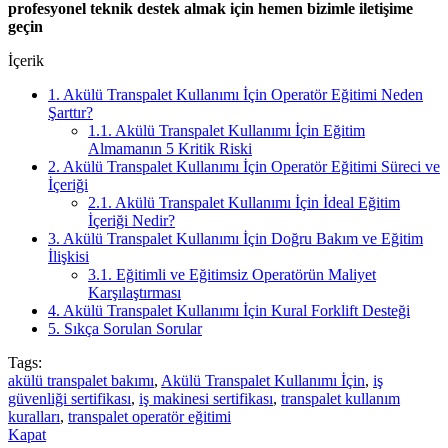
profesyonel teknik destek almak için hemen bizimle iletişime
geçin
İçerik
1.
Akülü Transpalet Kullanımı İçin Operatör Eğitimi Neden
Şarttır?
1.1.
Akülü Transpalet Kullanımı İçin Eğitim
Almamanın 5 Kritik Riski
2.
Akülü Transpalet Kullanımı İçin Operatör Eğitimi Süreci ve
İçeriği
2.1.
Akülü Transpalet Kullanımı İçin İdeal Eğitim
İçeriği Nedir?
3.
Akülü Transpalet Kullanımı İçin Doğru Bakım ve Eğitim
İlişkisi
3.1.
Eğitimli ve Eğitimsiz Operatörün Maliyet
Karşılaştırması
4.
Akülü Transpalet Kullanımı İçin Kural Forklift Desteği
5.
Sıkça Sorulan Sorular
Tags:
akülü transpalet bakımı
,
Akülü Transpalet Kullanımı İçin
,
iş
güvenliği sertifikası
,
iş makinesi sertifikası
,
transpalet kullanım
kuralları
,
transpalet operatör eğitimi
Kapat