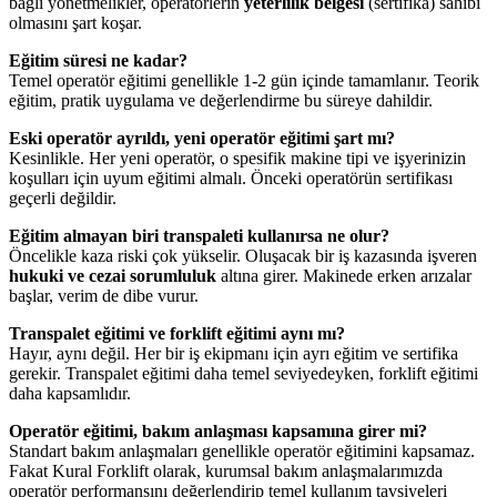
bağlı yönetmelikler, operatörlerin
yeterlilik belgesi
(sertifika) sahibi
olmasını şart koşar.
Eğitim süresi ne kadar?
Temel operatör eğitimi genellikle 1-2 gün içinde tamamlanır. Teorik
eğitim, pratik uygulama ve değerlendirme bu süreye dahildir.
Eski operatör ayrıldı, yeni operatör eğitimi şart mı?
Kesinlikle. Her yeni operatör, o spesifik makine tipi ve işyerinizin
koşulları için uyum eğitimi almalı. Önceki operatörün sertifikası
geçerli değildir.
Eğitim almayan biri transpaleti kullanırsa ne olur?
Öncelikle kaza riski çok yükselir. Oluşacak bir iş kazasında işveren
hukuki ve cezai sorumluluk
altına girer. Makinede erken arızalar
başlar, verim de dibe vurur.
Transpalet eğitimi ve forklift eğitimi aynı mı?
Hayır, aynı değil. Her bir iş ekipmanı için ayrı eğitim ve sertifika
gerekir. Transpalet eğitimi daha temel seviyedeyken, forklift eğitimi
daha kapsamlıdır.
Operatör eğitimi, bakım anlaşması kapsamına girer mi?
Standart bakım anlaşmaları genellikle operatör eğitimini kapsamaz.
Fakat Kural Forklift olarak, kurumsal bakım anlaşmalarımızda
operatör performansını değerlendirip temel kullanım tavsiyeleri