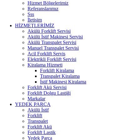
Hizmet Bölgelerimiz
Referanslarımız
Sss
İletişim
HİZMETLERİMİZ
Akülü Forklift Servisi
Akülü İstif Makinesi Servisi
Akülü Transpalet Servisi
Manuel Transpalet Servisi
Acil Forklift Servis
Elektrikli Forklift Servisi
Kiralama Hizmeti
Forklift Kiralama
Transpalet Kiralama
İstif Makinesi Kiralama
Forklift Akü Servisi
Forklift Dolgu Lastiği
Markalar
YEDEK PARÇA
Akülü İstif
Forklift
Transpalet
Forklift Akü
Forklift Lastik
Yedek Parça