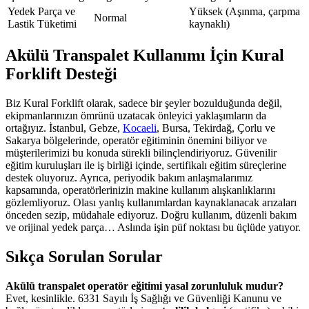
Yedek Parça ve
Yüksek (Aşınma, çarpma
Normal
Lastik Tüketimi
kaynaklı)
Akülü Transpalet Kullanımı İçin Kural
Forklift Desteği
Biz Kural Forklift olarak, sadece bir şeyler bozulduğunda değil,
ekipmanlarınızın ömrünü uzatacak önleyici yaklaşımların da
ortağıyız. İstanbul, Gebze,
Kocaeli
, Bursa, Tekirdağ, Çorlu ve
Sakarya bölgelerinde, operatör eğitiminin önemini biliyor ve
müşterilerimizi bu konuda sürekli bilinçlendiriyoruz. Güvenilir
eğitim kuruluşları ile iş birliği içinde, sertifikalı eğitim süreçlerine
destek oluyoruz. Ayrıca, periyodik bakım anlaşmalarımız
kapsamında, operatörlerinizin makine kullanım alışkanlıklarını
gözlemliyoruz. Olası yanlış kullanımlardan kaynaklanacak arızaları
önceden sezip, müdahale ediyoruz. Doğru kullanım, düzenli bakım
ve orijinal yedek parça… Aslında işin püf noktası bu üçlüde yatıyor.
Sıkça Sorulan Sorular
Akülü transpalet operatör eğitimi yasal zorunluluk mudur?
Evet, kesinlikle. 6331 Sayılı İş Sağlığı ve Güvenliği Kanunu ve