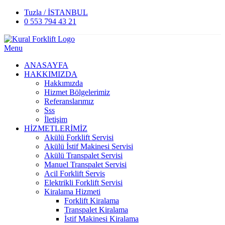
0
0
Tuzla / İSTANBUL
0 553 794 43 21
Menu
ANASAYFA
HAKKIMIZDA
Hakkımızda
Hizmet Bölgelerimiz
Referanslarımız
Sss
İletişim
HİZMETLERİMİZ
Akülü Forklift Servisi
Akülü İstif Makinesi Servisi
Akülü Transpalet Servisi
Manuel Transpalet Servisi
Acil Forklift Servis
Elektrikli Forklift Servisi
Kiralama Hizmeti
Forklift Kiralama
Transpalet Kiralama
İstif Makinesi Kiralama