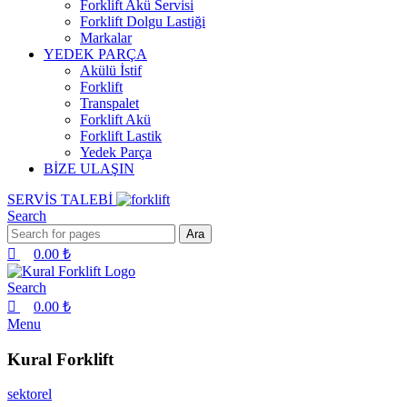
Forklift Akü Servisi
Forklift Dolgu Lastiği
Markalar
YEDEK PARÇA
Akülü İstif
Forklift
Transpalet
Forklift Akü
Forklift Lastik
Yedek Parça
BİZE ULAŞIN
SERVİS TALEBİ
Search
Ara
0.00
₺
Search
0.00
₺
Menu
Kural Forklift
sektorel