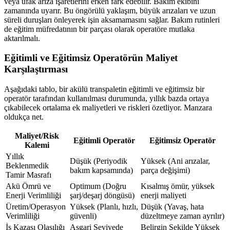
veya ufak arıza işaretlerini erken fark edebilir. Bakım ekibini
zamanında uyarır. Bu öngörülü yaklaşım, büyük arızaları ve uzun
süreli duruşları önleyerek işin aksamamasını sağlar. Bakım rutinleri
de eğitim müfredatının bir parçası olarak operatöre mutlaka
aktarılmalı.
Eğitimli ve Eğitimsiz Operatörün Maliyet
Karşılaştırması
Aşağıdaki tablo, bir akülü transpaletin eğitimli ve eğitimsiz bir
operatör tarafından kullanılması durumunda, yıllık bazda ortaya
çıkabilecek ortalama ek maliyetleri ve riskleri özetliyor. Manzara
oldukça net.
Maliyet/Risk
Eğitimli Operatör
Eğitimsiz Operatör
Kalemi
Yıllık
Düşük (Periyodik
Yüksek (Ani arızalar,
Beklenmedik
bakım kapsamında)
parça değişimi)
Tamir Masrafı
Akü Ömrü ve
Optimum (Doğru
Kısalmış ömür, yüksek
Enerji Verimliliği
şarj/deşarj döngüsü)
enerji maliyeti
Üretim/Operasyon
Yüksek (Planlı, hızlı,
Düşük (Yavaş, hata
Verimliliği
güvenli)
düzeltmeye zaman ayrılır)
İş Kazası Olasılığı
Asgari Seviyede
Belirgin Şekilde Yüksek