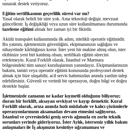
sunarak destek veriyoruz.
Eğitim sertifikasının geçerlilik süresi var mı?
Yasal olarak belirli bir süre yok. Ama teknoloji değişir, mevzuat
güncellenir. İş değişikliği veya uzun süre kullanılmaması durumunda
tazeleme eğitimi
almak her zaman iyi bir fikirdir.
Akülü transpalet kullanımında ilk adım, nitelikli operatör eğitimidir.
Bu yatırım, işletmenizin güvenliğini, ekipmanınızın sağlığını ve
nihayetinde kârlılığınızı korur. İster yeni bir makine almış olun, ister
ekibinize yeni biri katılmış olsun, sertifikalı eğitim sürecini
ertelemeyin. Kural Forklift olarak, İstanbul ve Marmara
bölgesindeki tüm sanayi kuruluşlarının yanındayız. Ekipmanlarınızın
bakımı, tamiri veya operatör eğitimi konusunda profesyonel destek
almak için bize ulaşabilir, acil servis hattımızdan anında yardım talep
edebilirsiniz. Güvenli ve verimli bir operasyon, doğru bilgi ve doğru
destekle başlar.
İşletmenizde zamanın ne kadar kıymetli olduğunu biliyoruz;
duran bir forklift, aksayan sevkiyat ve kayıp demektir. Kural
Forklift olarak, arıza anında hızlı müdahale ve kalıcı çözümlerle
operasyonlarınızın aksamadan devam etmesini sağlıyoruz.
İstanbul ve çevresindeki geniş servis ağımızla en zorlu teknik
sorunları yerinde gideriyoruz. İster Aylık, isterseniz yıllık bakım
anlaşmaları ile İş akışınızın kesintiye uğramaması ve