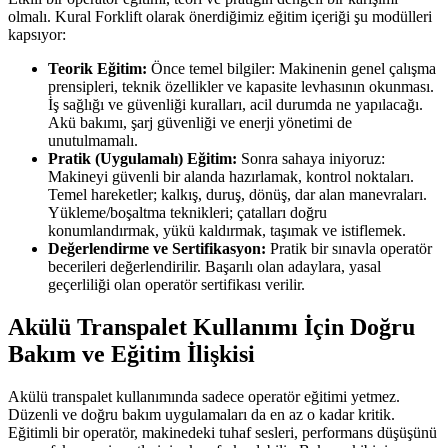
olmalı. Kural Forklift olarak önerdiğimiz eğitim içeriği şu modülleri
kapsıyor:
Teorik Eğitim:
Önce temel bilgiler: Makinenin genel çalışma
prensipleri, teknik özellikler ve kapasite levhasının okunması.
İş sağlığı ve güvenliği kuralları, acil durumda ne yapılacağı.
Akü bakımı, şarj güvenliği ve enerji yönetimi de
unutulmamalı.
Pratik (Uygulamalı) Eğitim:
Sonra sahaya iniyoruz:
Makineyi güvenli bir alanda hazırlamak, kontrol noktaları.
Temel hareketler; kalkış, duruş, dönüş, dar alan manevraları.
Yükleme/boşaltma teknikleri; çatalları doğru
konumlandırmak, yükü kaldırmak, taşımak ve istiflemek.
Değerlendirme ve Sertifikasyon:
Pratik bir sınavla operatör
becerileri değerlendirilir. Başarılı olan adaylara, yasal
geçerliliği olan operatör sertifikası verilir.
Akülü Transpalet Kullanımı İçin Doğru
Bakım ve Eğitim İlişkisi
Akülü transpalet kullanımında sadece operatör eğitimi yetmez.
Düzenli ve doğru bakım uygulamaları da en az o kadar kritik.
Eğitimli bir operatör, makinedeki tuhaf sesleri, performans düşüşünü