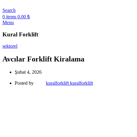
Search
0
items
0.00
₺
Menu
Kural Forklift
sektorel
Avcılar Forklift Kiralama
Şubat 4, 2026
Posted by
kuralforklift kuralforklift