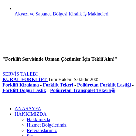
Akyazı ve Sapanca Bölgesi Kiralık İş Makineleri
"Forklift Servisinde Uzman Çözümler İçin Teklif Alın!"
SERVİS TALEBİ
KURAL FORKLİFT
Tüm Hakları Saklıdır
2005
Forklift Kiralama
-
Forklift Tekeri
-
Poliüretan Forklift Lastiği
-
Forklift Dolgu Lastik
-
Poliüretan Transpalet Tekerleği
ANASAYFA
HAKKIMIZDA
Hakkımızda
Hizmet Bölgelerimiz
Referanslarımız
Sss