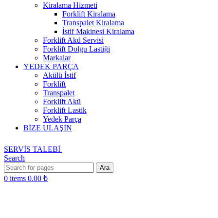
Kiralama Hizmeti
Forklift Kiralama
Transpalet Kiralama
İstif Makinesi Kiralama
Forklift Akü Servisi
Forklift Dolgu Lastiği
Markalar
YEDEK PARÇA
Akülü İstif
Forklift
Transpalet
Forklift Akü
Forklift Lastik
Yedek Parça
BİZE ULAŞIN
SERVİS TALEBİ
Search
Ara
0
items
0.00
₺