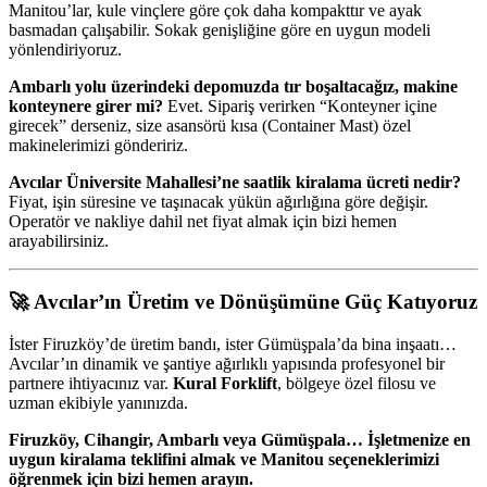
Manitou’lar, kule vinçlere göre çok daha kompakttır ve ayak
basmadan çalışabilir. Sokak genişliğine göre en uygun modeli
yönlendiriyoruz.
Ambarlı yolu üzerindeki depomuzda tır boşaltacağız, makine
konteynere girer mi?
Evet. Sipariş verirken “Konteyner içine
girecek” derseniz, size asansörü kısa (Container Mast) özel
makinelerimizi göndeririz.
Avcılar Üniversite Mahallesi’ne saatlik kiralama ücreti nedir?
Fiyat, işin süresine ve taşınacak yükün ağırlığına göre değişir.
Operatör ve nakliye dahil net fiyat almak için bizi hemen
arayabilirsiniz.
🚀 Avcılar’ın Üretim ve Dönüşümüne Güç Katıyoruz
İster Firuzköy’de üretim bandı, ister Gümüşpala’da bina inşaatı…
Avcılar’ın dinamik ve şantiye ağırlıklı yapısında profesyonel bir
partnere ihtiyacınız var.
Kural Forklift
, bölgeye özel filosu ve
uzman ekibiyle yanınızda.
Firuzköy, Cihangir, Ambarlı veya Gümüşpala… İşletmenize en
uygun kiralama teklifini almak ve Manitou seçeneklerimizi
öğrenmek için bizi hemen arayın.