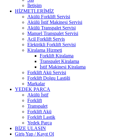
İletişim
HİZMETLERİMİZ
Akülü Forklift Servisi
Akülü İstif Makinesi Servisi
Akülü Transpalet Servisi
Manuel Transpalet Servisi
Acil Forklift Servis
Elektrikli Forklift Servisi
Kiralama Hizmeti
Forklift Kiralama
Transpalet Kiralama
İstif Makinesi Kiralama
Forklift Akü Servisi
Forklift Dolgu Lastiği
Markalar
YEDEK PARÇA
Akülü İstif
Forklift
Transpalet
Forklift Akü
Forklift Lastik
Yedek Parça
BİZE ULAŞIN
Giriş Yap / Kayıt Ol