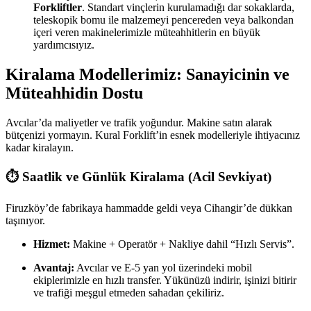
Forkliftler
. Standart vinçlerin kurulamadığı dar sokaklarda,
teleskopik bomu ile malzemeyi pencereden veya balkondan
içeri veren makinelerimizle müteahhitlerin en büyük
yardımcısıyız.
Kiralama Modellerimiz: Sanayicinin ve
Müteahhidin Dostu
Avcılar’da maliyetler ve trafik yoğundur. Makine satın alarak
bütçenizi yormayın. Kural Forklift’in esnek modelleriyle ihtiyacınız
kadar kiralayın.
⏱️ Saatlik ve Günlük Kiralama (Acil Sevkiyat)
Firuzköy’de fabrikaya hammadde geldi veya Cihangir’de dükkan
taşınıyor.
Hizmet:
Makine + Operatör + Nakliye dahil “Hızlı Servis”.
Avantaj:
Avcılar ve E-5 yan yol üzerindeki mobil
ekiplerimizle en hızlı transfer. Yükünüzü indirir, işinizi bitirir
ve trafiği meşgul etmeden sahadan çekiliriz.