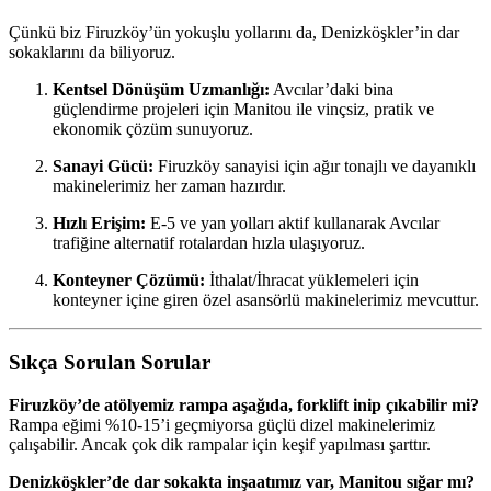
Çünkü biz Firuzköy’ün yokuşlu yollarını da, Denizköşkler’in dar
sokaklarını da biliyoruz.
Kentsel Dönüşüm Uzmanlığı:
Avcılar’daki bina
güçlendirme projeleri için Manitou ile vinçsiz, pratik ve
ekonomik çözüm sunuyoruz.
Sanayi Gücü:
Firuzköy sanayisi için ağır tonajlı ve dayanıklı
makinelerimiz her zaman hazırdır.
Hızlı Erişim:
E-5 ve yan yolları aktif kullanarak Avcılar
trafiğine alternatif rotalardan hızla ulaşıyoruz.
Konteyner Çözümü:
İthalat/İhracat yüklemeleri için
konteyner içine giren özel asansörlü makinelerimiz mevcuttur.
Sıkça Sorulan Sorular
Firuzköy’de atölyemiz rampa aşağıda, forklift inip çıkabilir mi?
Rampa eğimi %10-15’i geçmiyorsa güçlü dizel makinelerimiz
çalışabilir. Ancak çok dik rampalar için keşif yapılması şarttır.
Denizköşkler’de dar sokakta inşaatımız var, Manitou sığar mı?