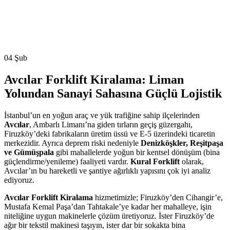
04
Şub
Avcılar Forklift Kiralama: Liman
Yolundan Sanayi Sahasına Güçlü Lojistik
İstanbul’un en yoğun araç ve yük trafiğine sahip ilçelerinden
Avcılar
, Ambarlı Limanı’na giden tırların geçiş güzergahı,
Firuzköy’deki fabrikaların üretim üssü ve E-5 üzerindeki ticaretin
merkezidir. Ayrıca deprem riski nedeniyle
Denizköşkler, Reşitpaşa
ve Gümüşpala
gibi mahallelerde yoğun bir kentsel dönüşüm (bina
güçlendirme/yenileme) faaliyeti vardır.
Kural Forklift
olarak,
Avcılar’ın bu hareketli ve şantiye ağırlıklı yapısını çok iyi analiz
ediyoruz.
Avcılar Forklift Kiralama
hizmetimizle; Firuzköy’den Cihangir’e,
Mustafa Kemal Paşa’dan Tahtakale’ye kadar her mahalleye, işin
niteliğine uygun makinelerle çözüm üretiyoruz. İster Firuzköy’de
ağır bir tekstil makinesi taşıyın, ister dar bir sokakta bina