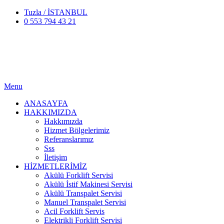
Tuzla / İSTANBUL
0 553 794 43 21
Menu
ANASAYFA
HAKKIMIZDA
Hakkımızda
Hizmet Bölgelerimiz
Referanslarımız
Sss
İletişim
HİZMETLERİMİZ
Akülü Forklift Servisi
Akülü İstif Makinesi Servisi
Akülü Transpalet Servisi
Manuel Transpalet Servisi
Acil Forklift Servis
Elektrikli Forklift Servisi