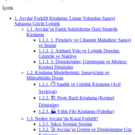
İçerik
1.
Avcılar Forklift Kiralama: Liman Yolundan Sanayi
Sahasına Güçlü Lojistik
1.1.
Avcılar’ın Farklı Sektörlerine Özel Stratejik
Kiralama
1.1.1.
1. Firuzköy ve Cihangir Mahallesi: Sanayi
ve İmalat
1.1.2.
2. Ambarlı Yolu ve Lojistik Depolar:
Gümrük ve Nakliye
1.1.3.
3. Denizköşkler, Gümüşpala ve Merkez:
Kentsel Dönüşüm
1.2.
Kiralama Modellerimiz: Sanayicinin ve
Müteahhidin Dostu
1.2.1.
⏱️ Saatlik ve Günlük Kiralama (Acil
Sevkiyat)
1.2.2.
🏗️ Proje Bazlı Kiralama (Kentsel
Dönüşüm)
1.2.3.
🏭 Yıllık Filo Kiralama (Fabrika)
1.3.
Neden Avcılar’da Kural Forklift?
1.3.1.
Sıkça Sorulan Sorular
1.3.2.
🚀 Avcılar’ın Üretim ve Dönüşümüne Güç
Katıyoruz