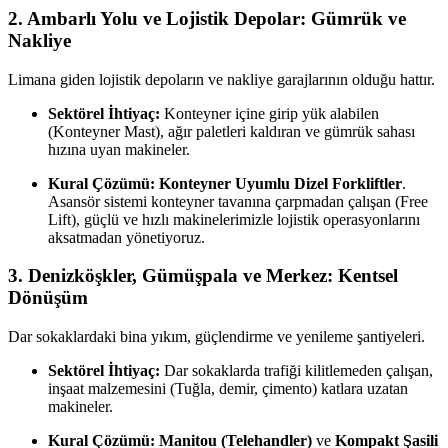
2. Ambarlı Yolu ve Lojistik Depolar: Gümrük ve
Nakliye
Limana giden lojistik depoların ve nakliye garajlarının olduğu hattır.
Sektörel İhtiyaç:
Konteyner içine girip yük alabilen
(Konteyner Mast), ağır paletleri kaldıran ve gümrük sahası
hızına uyan makineler.
Kural Çözümü:
Konteyner Uyumlu Dizel Forkliftler
.
Asansör sistemi konteyner tavanına çarpmadan çalışan (Free
Lift), güçlü ve hızlı makinelerimizle lojistik operasyonlarını
aksatmadan yönetiyoruz.
3. Denizköşkler, Gümüşpala ve Merkez: Kentsel
Dönüşüm
Dar sokaklardaki bina yıkım, güçlendirme ve yenileme şantiyeleri.
Sektörel İhtiyaç:
Dar sokaklarda trafiği kilitlemeden çalışan,
inşaat malzemesini (Tuğla, demir, çimento) katlara uzatan
makineler.
Kural Çözümü:
Manitou (Telehandler)
ve
Kompakt Şasili