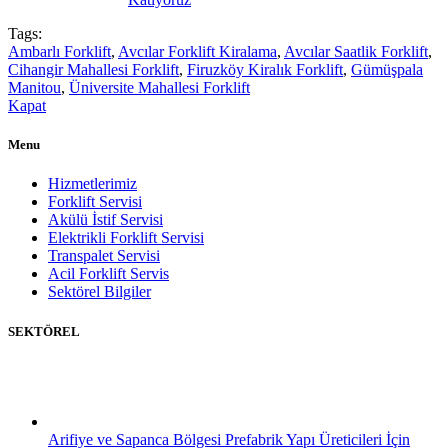
Tags:
Ambarlı Forklift
,
Avcılar Forklift Kiralama
,
Avcılar Saatlik Forklift
,
Cihangir Mahallesi Forklift
,
Firuzköy Kiralık Forklift
,
Gümüşpala
Manitou
,
Üniversite Mahallesi Forklift
Kapat
Menu
Hizmetlerimiz
Forklift Servisi
Akülü İstif Servisi
Elektrikli Forklift Servisi
Transpalet Servisi
Acil Forklift Servis
Sektörel Bilgiler
SEKTÖREL
Arifiye ve Sapanca Bölgesi Prefabrik Yapı Üreticileri İçin