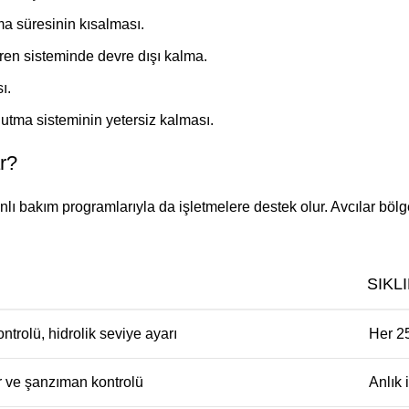
şma süresinin kısalması.
en sisteminde devre dışı kalma.
ı.
oğutma sisteminin yetersiz kalması.
ar?
nlı bakım programlarıyla da işletmelere destek olur. Avcılar bölg
SIKL
ontrolü, hidrolik seviye ayarı
Her 25
or ve şanzıman kontrolü
Anlık 