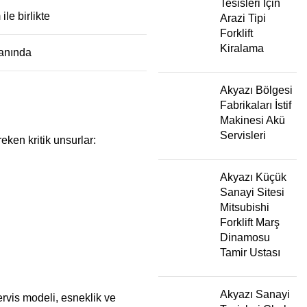
Tesisleri İçin
ile birlikte
Arazi Tipi
Forklift
Kiralama
 anında
Akyazı Bölgesi
Fabrikaları İstif
Makinesi Akü
Servisleri
ken kritik unsurlar:
Akyazı Küçük
Sanayi Sitesi
Mitsubishi
Forklift Marş
Dinamosu
Tamir Ustası
Akyazı Sanayi
ervis modeli, esneklik ve