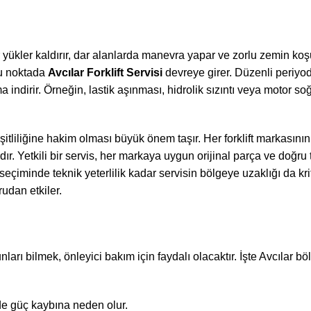
ğır yükler kaldırır, dar alanlarda manevra yapar ve zorlu zemin ko
bu noktada
Avcılar Forklift Servisi
devreye girer. Düzenli periyo
a indirir. Örneğin, lastik aşınması, hidrolik sızıntı veya motor s
şitliliğine hakim olması büyük önem taşır. Her forklift markasını
ır. Yetkili bir servis, her markaya uygun orijinal parça ve doğru
eçiminde teknik yeterlilik kadar servisin bölgeye uzaklığı da kritik
udan etkiler.
runları bilmek, önleyici bakım için faydalı olacaktır. İşte Avcılar 
de güç kaybına neden olur.