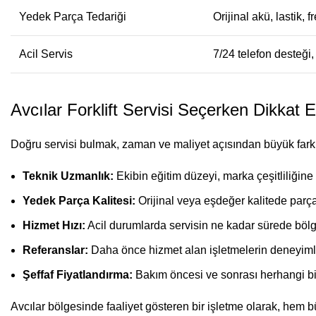
Yedek Parça Tedariği
Orijinal akü, lastik, f
Acil Servis
7/24 telefon desteği,
Avcılar Forklift Servisi Seçerken Dikkat 
Doğru servisi bulmak, zaman ve maliyet açısından büyük fark y
Teknik Uzmanlık:
Ekibin eğitim düzeyi, marka çeşitliliğine 
Yedek Parça Kalitesi:
Orijinal veya eşdeğer kalitede parça 
Hizmet Hızı:
Acil durumlarda servisin ne kadar sürede bölge
Referanslar:
Daha önce hizmet alan işletmelerin deneyimleri,
Şeffaf Fiyatlandırma:
Bakım öncesi ve sonrası herhangi bir
Avcılar bölgesinde faaliyet gösteren bir işletme olarak, hem 