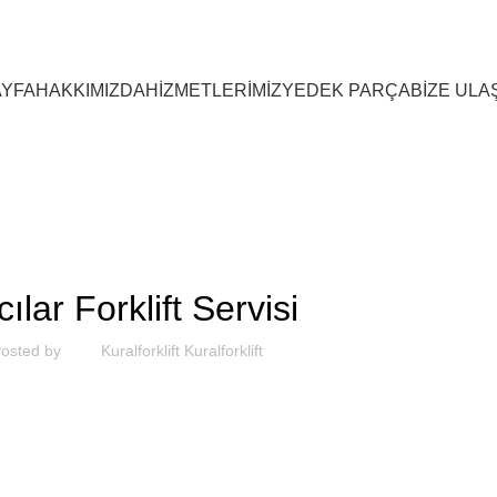
YFA
HAKKIMIZDA
HİZMETLERİMİZ
YEDEK PARÇA
BİZE ULA
SEKTOREL
ılar Forklift Servisi
osted by
Kuralforklift Kuralforklift