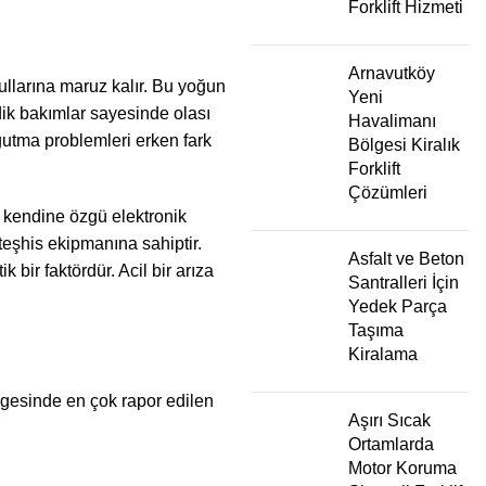
Forklift Hizmeti
Arnavutköy
şullarına maruz kalır. Bu yoğun
Yeni
dik bakımlar sayesinde olası
Havalimanı
oğutma problemleri erken fark
Bölgesi Kiralık
Forklift
Çözümleri
n kendine özgü elektronik
 teşhis ekipmanına sahiptir.
Asfalt ve Beton
 bir faktördür. Acil bir arıza
Santralleri İçin
Yedek Parça
Taşıma
Kiralama
bölgesinde en çok rapor edilen
Aşırı Sıcak
Ortamlarda
Motor Koruma