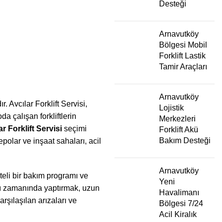
Desteği
Arnavutköy
Bölgesi Mobil
Forklift Lastik
Tamir Araçları
Arnavutköy
. Avcılar Forklift Servisi,
Lojistik
a çalışan forkliftlerin
Merkezleri
ar Forklift Servisi
seçimi
Forklift Akü
Bakım Desteği
epolar ve inşaat sahaları, acil
Arnavutköy
iteli bir bakım programı ve
Yeni
ını zamanında yaptırmak, uzun
Havalimanı
rşılaşılan arızaları ve
Bölgesi 7/24
Acil Kiralık