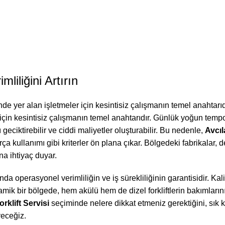
mliliğini Artırın
nde yer alan işletmeler için kesintisiz çalışmanın temel anahtarıdır
için kesintisiz çalışmanın temel anahtarıdır. Günlük yoğun tempod
ı geciktirebilir ve ciddi maliyetler oluşturabilir. Bu nedenle,
Avcıl
a kullanımı gibi kriterler ön plana çıkar. Bölgedeki fabrikalar, d
na ihtiyaç duyar.
nda operasyonel verimliliğin ve iş sürekliliğinin garantisidir. Kal
namik bir bölgede, hem akülü hem de dizel forkliftlerin bakımlar
orklift Servisi
seçiminde nelere dikkat etmeniz gerektiğini, sık ka
yeceğiz.