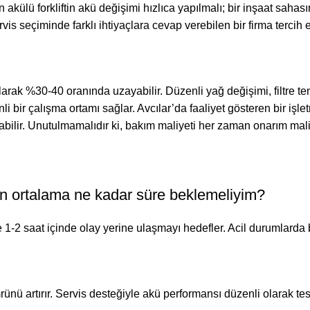
akülü forkliftin akü değişimi hızlıca yapılmalı; bir inşaat sahasın
s seçiminde farklı ihtiyaçlara cevap verebilen bir firma tercih e
rak %30-40 oranında uzayabilir. Düzenli yağ değişimi, filtre tem
 bir çalışma ortamı sağlar. Avcılar’da faaliyet gösteren bir işle
bilir. Unutulmamalıdır ki, bakım maliyeti her zaman onarım maliy
için ortalama ne kadar süre beklemeliyim?
 1-2 saat içinde olay yerine ulaşmayı hedefler. Acil durumlarda b
ünü artırır. Servis desteğiyle akü performansı düzenli olarak test 