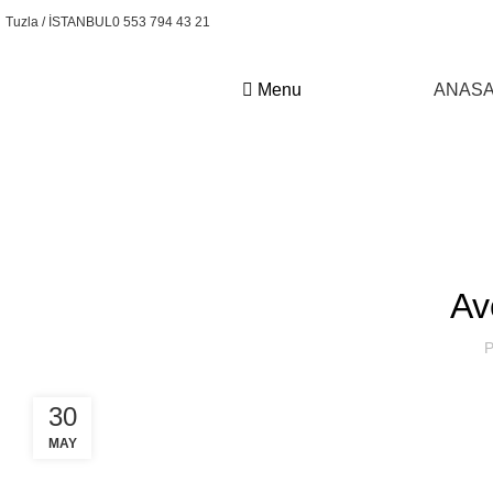
Tuzla / İSTANBUL
0 553 794 43 21
Menu
ANASA
Kural Forklift
Avc
P
30
MAY