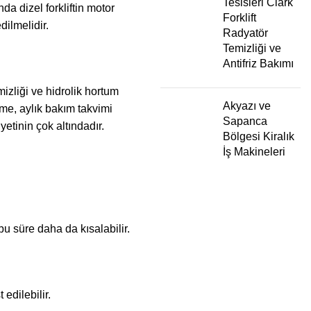
Tesisleri Clark
da dizel forkliftin motor
Forklift
dilmelidir.
Radyatör
Temizliği ve
Antifriz Bakımı
izliği ve hidrolik hortum
Akyazı ve
tme, aylık bakım takvimi
Sapanca
etinin çok altındadır.
Bölgesi Kiralık
İş Makineleri
u süre daha da kısalabilir.
edilebilir.