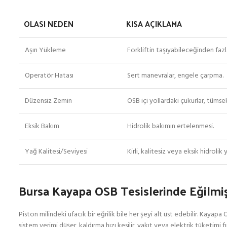
OLASI NEDEN
KISA AÇIKLAMA
Aşırı Yükleme
Forkliftin taşıyabileceğinden fazl
Operatör Hatası
Sert manevralar, engele çarpma.
Düzensiz Zemin
OSB içi yollardaki çukurlar, tümsek
Eksik Bakım
Hidrolik bakımın ertelenmesi.
Yağ Kalitesi/Seviyesi
Kirli, kalitesiz veya eksik hidrolik 
Bursa Kayapa OSB Tesislerinde Eğilmiş
Piston milindeki ufacık bir eğrilik bile her şeyi alt üst edebilir. Kayap
sistem verimi düşer, kaldırma hızı kesilir, yakıt veya elektrik tüketimi f