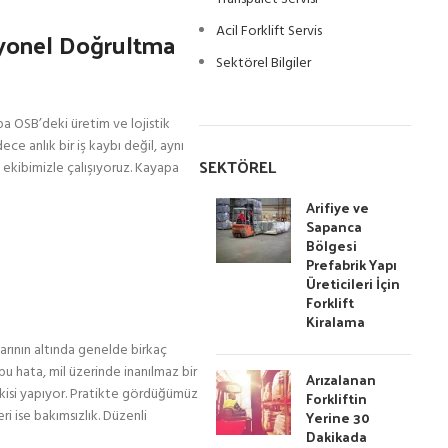
Acil Forklift Servis
esyonel Doğrultma
Sektörel Bilgiler
apa OSB’deki üretim ve lojistik
ece anlık bir iş kaybı değil, aynı
SEKTÖREL
n ekibimizle çalışıyoruz. Kayapa
Arifiye ve
Sapanca
Bölgesi
Prefabrik Yapı
Üreticileri İçin
Forklift
Kiralama
arının altında genelde birkaç
u hata, mil üzerinde inanılmaz bir
Arızalanan
tkisi yapıyor. Pratikte gördüğümüz
Forkliftin
Yerine 30
i ise bakımsızlık. Düzenli
Dakikada