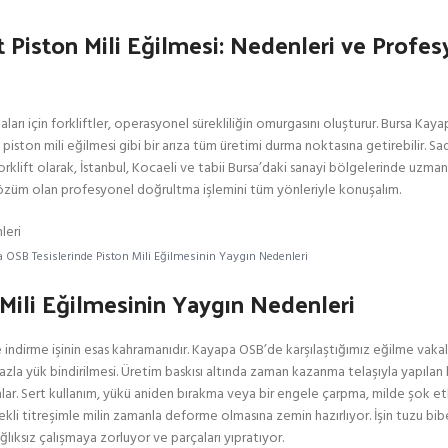
t Piston Mili Eğilmesi: Nedenleri ve Prof
ları için forkliftler, operasyonel sürekliliğin omurgasını oluşturur. Bursa Kay
t piston mili eğilmesi gibi bir arıza tüm üretimi durma noktasına getirebilir. Sad
orklift olarak, İstanbul, Kocaeli ve tabii Bursa’daki sanayi bölgelerinde uzma
 çözüm olan profesyonel doğrultma işlemini tüm yönleriyle konuşalım.
OSB Tesislerinde Piston Mili Eğilmesinin Yaygın Nedenleri
Mili Eğilmesinin Yaygın Nedenleri
e indirme işinin esas kahramanıdır. Kayapa OSB’de karşılaştığımız eğilme vakal
zla yük bindirilmesi. Üretim baskısı altında zaman kazanma telaşıyla yapılan b
lar. Sert kullanım, yükü aniden bırakma veya bir engele çarpma, milde şok e
kli titreşimle milin zamanla deforme olmasına zemin hazırlıyor. İşin tuzu biber
lıksız çalışmaya zorluyor ve parçaları yıpratıyor.