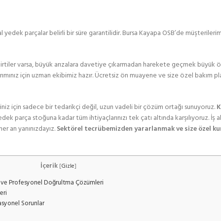
 yedek parçalar belirli bir süre garantilidir. Bursa Kayapa OSB’de müşteriler
elirtiler varsa, büyük arızalara davetiye çıkarmadan harekete geçmek büyük
ımınız için uzman ekibimiz hazır. Ücretsiz ön muayene ve size özel bakım plan
iniz için sadece bir tedarikçi değil, uzun vadeli bir çözüm ortağı sunuyoruz.
K
edek parça stoğuna kadar tüm ihtiyaçlarınızı tek çatı altında karşılıyoruz. İş 
her an yanınızdayız.
Sektörel tecrübemizden yararlanmak ve size özel k
İçerik
[
Gizle
]
ri ve Profesyonel Doğrultma Çözümleri
eri
asyonel Sorunlar