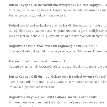
Bursa Kayapa OSB’de forkliftim titreyerek kaldırma yapıyor. Pist
Titreme, piston mili eğilmesinin başrol oyuncularındandır. Ama tek suçlu 
teşhis için profesyonel bir muayene şart.
Doğrultma işlemi ne kadar sürer ve forkliftim ne zaman tekrar ça
Bu, eğriliğin boyutuna ve parçanın genel durumuna göre değişir. Söküm,
OSB’de hızlı müdahale ile iş kaybınızı en aza indirmeye odaklanıyoruz.
Doğrultulan bir piston mili eski sağlamlığına kavuşur mu?
Eğer işi ehli eller, doğru ekipmanla yaparsa, evet. Mil orijinal tolerans
Piston mili eğilmesi nasıl önlenebilir?
Kapasiteyi aşmamak, operatör eğitimi, düzenli bakım ve makineyi darbe
Bursa Kayapa OSB dışında, Gebze veya İstanbul Avrupa Yakası’n
Evet. Kural Forklift olarak, Bursa Kayapa OSB merkezli olmak üzere İs
ihtiyacınız için bize ulaşabilirsiniz.
Doğrultma mı yoksa yeni mil takılması mı daha ekonomik?
Bu tamamen milin durumuna bağlı. Çok aşırı eğilmiş veya yüzey hasarlı