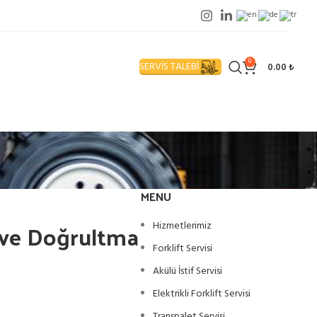
0
SERVİS TALEBİ
0.00
₺
MENU
i ve Doğrultma
Hizmetlerimiz
Forklift Servisi
Akülü İstif Servisi
Elektrikli Forklift Servisi
Transpalet Servisi