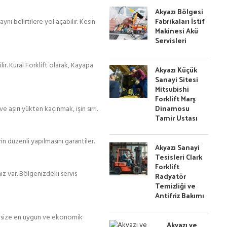
Akyazı Bölgesi
Fabrikaları İstif
nı belirtilere yol açabilir. Kesin
Makinesi Akü
Servisleri
r. Kural Forklift olarak, Kayapa
Akyazı Küçük
Sanayi Sitesi
Mitsubishi
Forklift Marş
Dinamosu
 aşırı yükten kaçınmak, işin sırrı.
Tamir Ustası
 düzenli yapılmasını garantiler.
Akyazı Sanayi
Tesisleri Clark
Forklift
z var. Bölgenizdeki servis
Radyatör
Temizliği ve
Antifriz Bakımı
sı size en uygun ve ekonomik
Akyazı ve