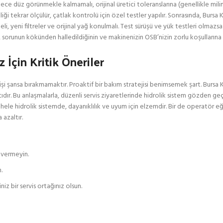
ece düz görünmekle kalmamalı, orijinal üretici toleranslarına (genellikle mili
iği tekrar ölçülür, çatlak kontrolü için özel testler yapılır. Sonrasında, Burs
, yeni filtreler ve orijinal yağ konulmalı. Test sürüşü ve yük testleri olmazsa
eç, sorunun kökünden halledildiğinin ve makinenizin OSB’nizin zorlu koşulların
İçin Kritik Öneriler
 işi şansa bırakmamaktır. Proaktif bir bakım stratejisi benimsemek şart. Bursa 
r. Bu anlaşmalarla, düzenli servis ziyaretlerinde hidrolik sistem gözden geçiril
, hele hidrolik sistemde, dayanıklılık ve uyum için elzemdir. Bir de operatör eğ
 azaltır.
vermeyin.
.
z bir servis ortağınız olsun.