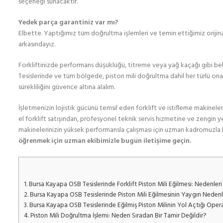
seçeneği sunacaktır.
Yedek parça garantiniz var mı?
Elbette. Yaptığımız tüm doğrultma işlemleri ve temin ettiğimiz orijinal
arkasındayız.
Forkliftinizde performans düşüklüğü, titreme veya yağ kaçağı gibi b
Tesislerinde ve tüm bölgede, piston mili doğrultma dahil her türlü onar
sürekliliğini güvence altına alalım.
İşletmenizin lojistik gücünü temsil eden forklift ve istifleme makineler
el forklift satışından, profesyonel teknik servis hizmetine ve zengin y
makinelerinizin yüksek performansla çalışması için uzman kadromuzla 
öğrenmek için uzman ekibimizle bugün iletişime geçin.
1.
Bursa Kayapa OSB Tesislerinde Forklift Piston Mili Eğilmesi: Nedenle
2.
Bursa Kayapa OSB Tesislerinde Piston Mili Eğilmesinin Yaygın Nedenl
3.
Bursa Kayapa OSB Tesislerinde Eğilmiş Piston Milinin Yol Açtığı Oper
4.
Piston Mili Doğrultma İşlemi: Neden Sıradan Bir Tamir Değildir?