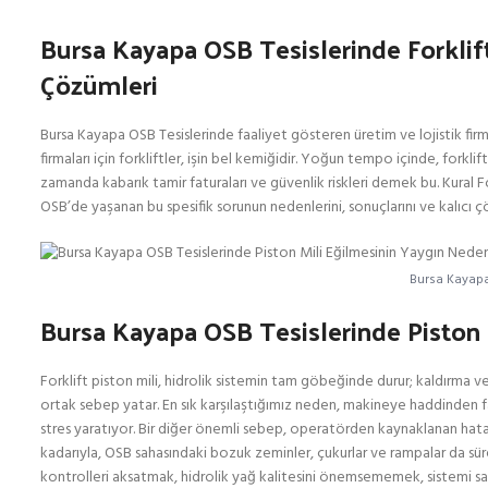
Bursa Kayapa OSB Tesislerinde Forklif
Çözümleri
Bursa Kayapa OSB Tesislerinde faaliyet gösteren üretim ve lojistik firma
firmaları için forkliftler, işin bel kemiğidir. Yoğun tempo içinde, forklif
zamanda kabarık tamir faturaları ve güvenlik riskleri demek bu. Kural F
OSB’de yaşanan bu spesifik sorunun nedenlerini, sonuçlarını ve kalıcı
Bursa Kayapa 
Bursa Kayapa OSB Tesislerinde Piston 
Forklift piston mili, hidrolik sistemin tam göbeğinde durur; kaldırma v
ortak sebep yatar. En sık karşılaştığımız neden, makineye haddinden fa
stres yaratıyor. Bir diğer önemli sebep, operatörden kaynaklanan hata
kadarıyla, OSB sahasındaki bozuk zeminler, çukurlar ve rampalar da süre
kontrolleri aksatmak, hidrolik yağ kalitesini önemsememek, sistemi sağ