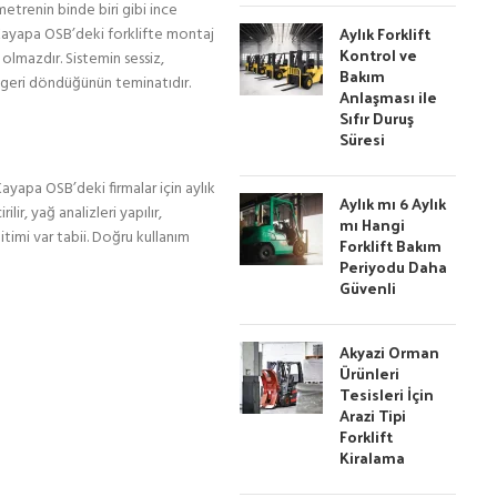
metrenin binde biri gibi ince
Aylık Forklift
a Kayapa OSB’deki forklifte montaj
Kontrol ve
 olmazdır. Sistemin sessiz,
Bakım
a geri döndüğünün teminatıdır.
Anlaşması ile
Sıfır Duruş
Süresi
Kayapa OSB’deki firmalar için aylık
Aylık mı 6 Aylık
ir, yağ analizleri yapılır,
mı Hangi
itimi var tabii. Doğru kullanım
Forklift Bakım
Periyodu Daha
Güvenli
Akyazi Orman
Ürünleri
Tesisleri İçin
Arazi Tipi
Forklift
Kiralama