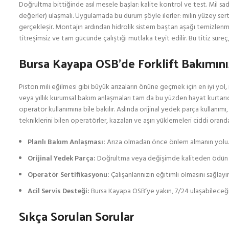
Doğrultma bittiğinde asıl mesele başlar: kalite kontrol ve test. Mil sad
değerler) ulaşmalı. Uygulamada bu durum şöyle ilerler: milin yüzey sertl
gerçekleşir. Montajın ardından hidrolik sistem baştan aşağı temizlenmeli
titreşimsiz ve tam gücünde çalıştığı mutlaka teyit edilir. Bu titiz sür
Bursa Kayapa OSB’de Forklift Bakımınız 
Piston mili eğilmesi gibi büyük arızaların önüne geçmek için en iyi yol,
veya yıllık kurumsal bakım anlaşmaları tam da bu yüzden hayat kurtarıcıdı
operatör kullanımına bile bakılır. Aslında orijinal yedek parça kullanımı
tekniklerini bilen operatörler, kazaları ve aşırı yüklemeleri ciddi oranda
Planlı Bakım Anlaşması:
Arıza olmadan önce önlem almanın yolu.
Orijinal Yedek Parça:
Doğrultma veya değişimde kaliteden ödün 
Operatör Sertifikasyonu:
Çalışanlarınızın eğitimli olmasını sağlayın
Acil Servis Desteği:
Bursa Kayapa OSB’ye yakın, 7/24 ulaşabileceğini
Sıkça Sorulan Sorular