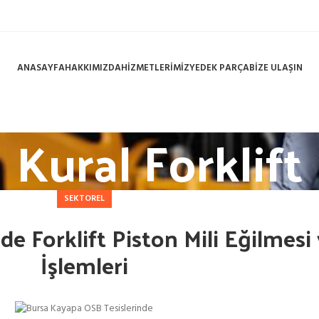
ANASAYFA
HAKKIMIZDA
HİZMETLERİMİZ
YEDEK PARÇA
BİZE ULAŞIN
Kural Forklift
SEKTOREL
de Forklift Piston Mili Eğilmes
İşlemleri