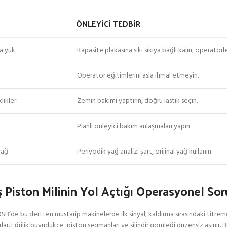
ÖNLEYICI TEDBIR
a yük.
Kapasite plakasına sıkı sıkıya bağlı kalın, operatörle
Operatör eğitimlerini asla ihmal etmeyin.
likler.
Zemin bakımı yaptırın, doğru lastik seçin.
Planlı önleyici bakım anlaşmaları yapın.
yağ.
Periyodik yağ analizi şart, orijinal yağ kullanın.
 Piston Milinin Yol Açtığı Operasyonel Sor
a OSB’de bu dertten mustarip makinelerde ilk sinyal, kaldırma sırasındaki titrem
ırlar. Eğrilik büyüdükçe, piston segmanları ve silindir gömleği düzensiz aşınır. 