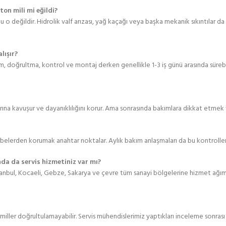
on mili mi eğildi?
o değildir. Hidrolik valf arızası, yağ kaçağı veya başka mekanik sıkıntılar da ay
lışır?
 doğrultma, kontrol ve montaj derken genellikle 1-3 iş günü arasında sürebili
larına kavuşur ve dayanıklılığını korur. Ama sonrasında bakımlara dikkat etmek ve
lerden korumak anahtar noktalar. Aylık bakım anlaşmaları da bu kontrollerin
da da servis hizmetiniz var mı?
tanbul, Kocaeli, Gebze, Sakarya ve çevre tüm sanayi bölgelerine hizmet ağımı
 miller doğrultulamayabilir. Servis mühendislerimiz yaptıkları inceleme sonra