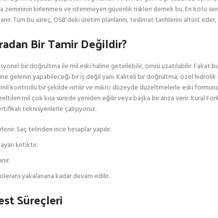
 zemininin kirlenmesi ve istenmeyen güvenlik riskleri demek bu. En kötü senar
ır. Tüm bu süreç, OSB’deki üretim planlarını, teslimat tarihlerini altüst eder,
radan Bir Tamir Değildir?
yonel bir doğrultma ile mil eski haline getirilebilir, ömrü uzatılabilir. Fakat 
e gelenin yapabileceği bir iş değil yani. Kaliteli bir doğrultma; özel hidrolik 
a mil kontrollü bir şekilde ısıtılır ve mikro düzeyde düzeltmelerle eski formuna
ilen mil çok kısa sürede yeniden eğilir veya başka bir arıza verir. Kural Forkl
ifikalı teknisyenlerle çalışıyoruz.
rlenir. Saç telinden ince hesaplar yapılır.
rı kritiktir.
nır.
olerans yakalanana kadar devam edilir.
st Süreçleri