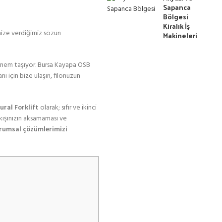
Sapanca
Bölgesi
Kiralık İş
imize verdiğimiz sözün
Makineleri
 önem taşıyor. Bursa Kayapa OSB
ı için bize ulaşın, filonuzun
ural Forklift
olarak; sıfır ve ikinci
akışınızın aksamaması ve
urumsal çözümlerimizi