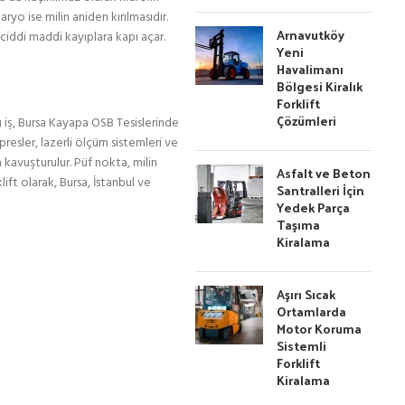
yo ise milin aniden kırılmasıdır.
Arnavutköy
 ciddi maddi kayıplara kapı açar.
Yeni
Havalimanı
Bölgesi Kiralık
Forklift
Çözümleri
bu iş, Bursa Kayapa OSB Tesislerinde
presler, lazerli ölçüm sistemleri ve
 kavuşturulur. Püf nokta, milin
Asfalt ve Beton
ift olarak, Bursa, İstanbul ve
Santralleri İçin
Yedek Parça
Taşıma
Kiralama
Aşırı Sıcak
Ortamlarda
Motor Koruma
Sistemli
Forklift
Kiralama