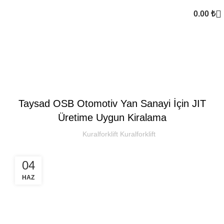
0.00
₺
Kural Forklift
,
FORKLIFT KIRALAMA
SEKTOREL
Taysad OSB Otomotiv Yan Sanayi İçin JIT
Üretime Uygun Kiralama
Kuralforklift Kuralforklift
04
HAZ