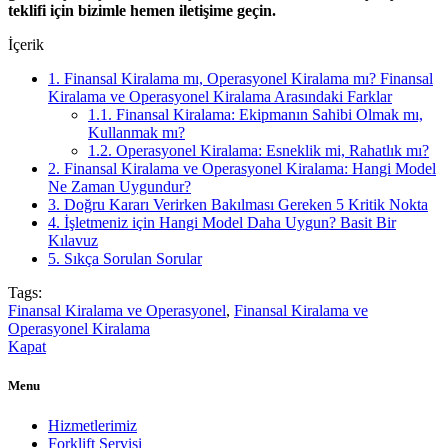
teklifi için bizimle hemen iletişime geçin.
İçerik
1.
Finansal Kiralama mı, Operasyonel Kiralama mı? Finansal
Kiralama ve Operasyonel Kiralama Arasındaki Farklar
1.1.
Finansal Kiralama: Ekipmanın Sahibi Olmak mı,
Kullanmak mı?
1.2.
Operasyonel Kiralama: Esneklik mi, Rahatlık mı?
2.
Finansal Kiralama ve Operasyonel Kiralama: Hangi Model
Ne Zaman Uygundur?
3.
Doğru Kararı Verirken Bakılması Gereken 5 Kritik Nokta
4.
İşletmeniz için Hangi Model Daha Uygun? Basit Bir
Kılavuz
5.
Sıkça Sorulan Sorular
Tags:
Finansal Kiralama ve Operasyonel
,
Finansal Kiralama ve
Operasyonel Kiralama
Kapat
Menu
Hizmetlerimiz
Forklift Servisi