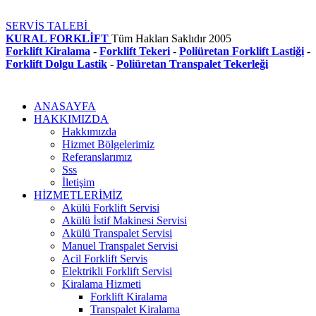
SERVİS TALEBİ
KURAL FORKLİFT
Tüm Hakları Saklıdır
2005
Forklift Kiralama
-
Forklift Tekeri
-
Poliüretan Forklift Lastiği
-
Forklift Dolgu Lastik
-
Poliüretan Transpalet Tekerleği
ANASAYFA
HAKKIMIZDA
Hakkımızda
Hizmet Bölgelerimiz
Referanslarımız
Sss
İletişim
HİZMETLERİMİZ
Akülü Forklift Servisi
Akülü İstif Makinesi Servisi
Akülü Transpalet Servisi
Manuel Transpalet Servisi
Acil Forklift Servis
Elektrikli Forklift Servisi
Kiralama Hizmeti
Forklift Kiralama
Transpalet Kiralama