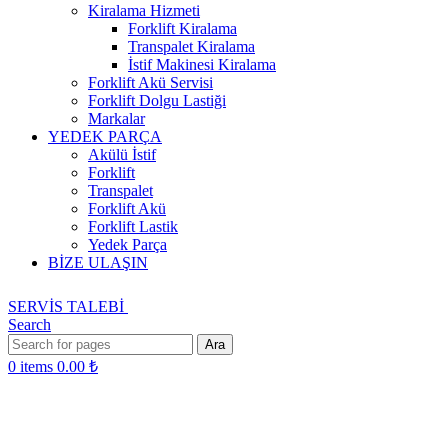
Kiralama Hizmeti
Forklift Kiralama
Transpalet Kiralama
İstif Makinesi Kiralama
Forklift Akü Servisi
Forklift Dolgu Lastiği
Markalar
YEDEK PARÇA
Akülü İstif
Forklift
Transpalet
Forklift Akü
Forklift Lastik
Yedek Parça
BİZE ULAŞIN
SERVİS TALEBİ
Search
Ara
0
items
0.00
₺