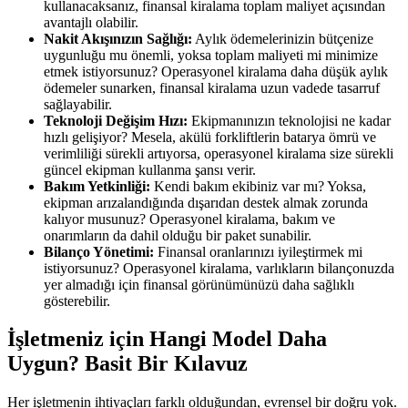
kullanacaksanız, finansal kiralama toplam maliyet açısından
avantajlı olabilir.
Nakit Akışınızın Sağlığı:
Aylık ödemelerinizin bütçenize
uygunluğu mu önemli, yoksa toplam maliyeti mi minimize
etmek istiyorsunuz? Operasyonel kiralama daha düşük aylık
ödemeler sunarken, finansal kiralama uzun vadede tasarruf
sağlayabilir.
Teknoloji Değişim Hızı:
Ekipmanınızın teknolojisi ne kadar
hızlı gelişiyor? Mesela, akülü forkliftlerin batarya ömrü ve
verimliliği sürekli artıyorsa, operasyonel kiralama size sürekli
güncel ekipman kullanma şansı verir.
Bakım Yetkinliği:
Kendi bakım ekibiniz var mı? Yoksa,
ekipman arızalandığında dışarıdan destek almak zorunda
kalıyor musunuz? Operasyonel kiralama, bakım ve
onarımların da dahil olduğu bir paket sunabilir.
Bilanço Yönetimi:
Finansal oranlarınızı iyileştirmek mi
istiyorsunuz? Operasyonel kiralama, varlıkların bilançonuzda
yer almadığı için finansal görünümünüzü daha sağlıklı
gösterebilir.
İşletmeniz için Hangi Model Daha
Uygun? Basit Bir Kılavuz
Her işletmenin ihtiyaçları farklı olduğundan, evrensel bir doğru yok.