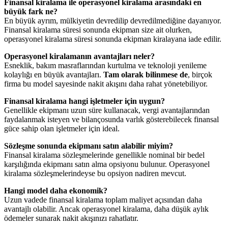
Finansal kiralama ile operasyonel kiralama arasındaki en
büyük fark ne?
En büyük ayrım, mülkiyetin devredilip devredilmediğine dayanıyor.
Finansal kiralama süresi sonunda ekipman size ait olurken,
operasyonel kiralama süresi sonunda ekipman kiralayana iade edilir.
Operasyonel kiralamanın avantajları neler?
Esneklik, bakım masraflarından kurtulma ve teknoloji yenileme
kolaylığı en büyük avantajları.
Tam olarak bilinmese de
, birçok
firma bu model sayesinde nakit akışını daha rahat yönetebiliyor.
Finansal kiralama hangi işletmeler için uygun?
Genellikle ekipmanı uzun süre kullanacak, vergi avantajlarından
faydalanmak isteyen ve bilançosunda varlık gösterebilecek finansal
güce sahip olan işletmeler için ideal.
Sözleşme sonunda ekipmanı satın alabilir miyim?
Finansal kiralama sözleşmelerinde genellikle nominal bir bedel
karşılığında ekipmanı satın alma opsiyonu bulunur. Operasyonel
kiralama sözleşmelerindeyse bu opsiyon nadiren mevcut.
Hangi model daha ekonomik?
Uzun vadede finansal kiralama toplam maliyet açısından daha
avantajlı olabilir. Ancak operasyonel kiralama, daha düşük aylık
ödemeler sunarak nakit akışınızı rahatlatır.