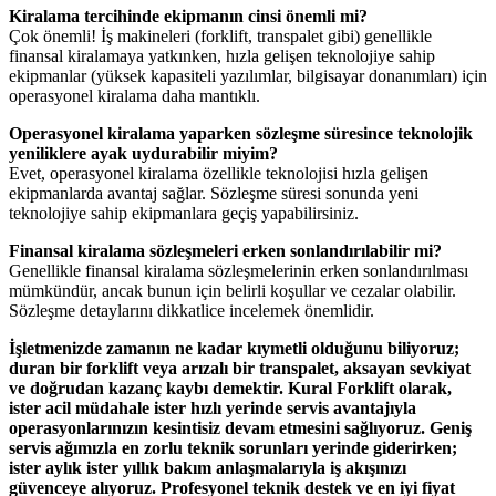
Kiralama tercihinde ekipmanın cinsi önemli mi?
Çok önemli! İş makineleri (forklift, transpalet gibi) genellikle
finansal kiralamaya yatkınken, hızla gelişen teknolojiye sahip
ekipmanlar (yüksek kapasiteli yazılımlar, bilgisayar donanımları) için
operasyonel kiralama daha mantıklı.
Operasyonel kiralama yaparken sözleşme süresince teknolojik
yeniliklere ayak uydurabilir miyim?
Evet, operasyonel kiralama özellikle teknolojisi hızla gelişen
ekipmanlarda avantaj sağlar. Sözleşme süresi sonunda yeni
teknolojiye sahip ekipmanlara geçiş yapabilirsiniz.
Finansal kiralama sözleşmeleri erken sonlandırılabilir mi?
Genellikle finansal kiralama sözleşmelerinin erken sonlandırılması
mümkündür, ancak bunun için belirli koşullar ve cezalar olabilir.
Sözleşme detaylarını dikkatlice incelemek önemlidir.
İşletmenizde zamanın ne kadar kıymetli olduğunu biliyoruz;
duran bir forklift veya arızalı bir transpalet, aksayan sevkiyat
ve doğrudan kazanç kaybı demektir. Kural Forklift olarak,
ister acil müdahale ister hızlı yerinde servis avantajıyla
operasyonlarınızın kesintisiz devam etmesini sağlıyoruz. Geniş
servis ağımızla en zorlu teknik sorunları yerinde giderirken;
ister aylık ister yıllık bakım anlaşmalarıyla iş akışınızı
güvenceye alıyoruz. Profesyonel teknik destek ve en iyi fiyat