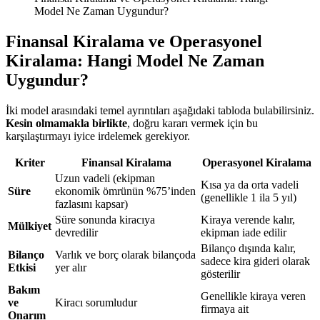
Model Ne Zaman Uygundur?
Finansal Kiralama ve Operasyonel
Kiralama: Hangi Model Ne Zaman
Uygundur?
İki model arasındaki temel ayrıntıları aşağıdaki tabloda bulabilirsiniz.
Kesin olmamakla birlikte
, doğru kararı vermek için bu
karşılaştırmayı iyice irdelemek gerekiyor.
Kriter
Finansal Kiralama
Operasyonel Kiralama
Uzun vadeli (ekipman
Kısa ya da orta vadeli
Süre
ekonomik ömrünün %75’inden
(genellikle 1 ila 5 yıl)
fazlasını kapsar)
Süre sonunda kiracıya
Kiraya verende kalır,
Mülkiyet
devredilir
ekipman iade edilir
Bilanço dışında kalır,
Bilanço
Varlık ve borç olarak bilançoda
sadece kira gideri olarak
Etkisi
yer alır
gösterilir
Bakım
Genellikle kiraya veren
ve
Kiracı sorumludur
firmaya ait
Onarım