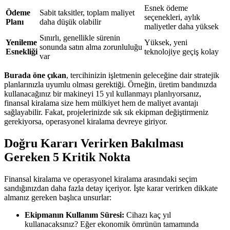
Esnek ödeme
Ödeme
Sabit taksitler, toplam maliyet
seçenekleri, aylık
Planı
daha düşük olabilir
maliyetler daha yüksek
Sınırlı, genellikle sürenin
Yenileme
Yüksek, yeni
sonunda satın alma zorunluluğu
Esnekliği
teknolojiye geçiş kolay
var
Burada öne çıkan
, tercihinizin işletmenin geleceğine dair stratejik
planlarınızla uyumlu olması gerektiği. Örneğin, üretim bandınızda
kullanacağınız bir makineyi 15 yıl kullanmayı planlıyorsanız,
finansal kiralama size hem mülkiyet hem de maliyet avantajı
sağlayabilir. Fakat, projelerinizde sık sık ekipman değiştirmeniz
gerekiyorsa, operasyonel kiralama devreye giriyor.
Doğru Kararı Verirken Bakılması
Gereken 5 Kritik Nokta
Finansal kiralama ve operasyonel kiralama arasındaki seçim
sandığınızdan daha fazla detay içeriyor. İşte karar verirken dikkate
almanız gereken başlıca unsurlar:
Ekipmanın Kullanım Süresi:
Cihazı kaç yıl
kullanacaksınız? Eğer ekonomik ömrünün tamamında