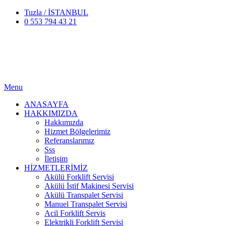
Tuzla / İSTANBUL
0 553 794 43 21
Menu
ANASAYFA
HAKKIMIZDA
Hakkımızda
Hizmet Bölgelerimiz
Referanslarımız
Sss
İletişim
HİZMETLERİMİZ
Akülü Forklift Servisi
Akülü İstif Makinesi Servisi
Akülü Transpalet Servisi
Manuel Transpalet Servisi
Acil Forklift Servis
Elektrikli Forklift Servisi