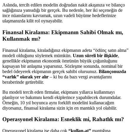
Aslında, tercih edilen modelin doğrudan nakit akışınıza ve bilanço
sağlığınıza yansıdığı bir gerçek. Bu nedenle, her iki seçeneğin de
ince nüanslarını kavramak, uzun vadeli büyüme hedeflerinize
ulaşmanızda kilit rol oynayabilir.
Finansal Kiralama: Ekipmanın Sahibi Olmak mı,
Kullanmak mı?
Finansal kiralama, kiraladığınız ekipmanın adeta “ödünç satın alma”
modeli olduğunu söylemek mümkün.
Uzun süreli bir ilişkide
,
genellikle ekipmanın ekonomik ömrünün büyük çoğunluğunu
kapsayan bir anlaşma yaparsınız. Sözleşme sonunda, nominal bir
bedel ödeyerek ekipmanın gerçek sahibi olursunuz.
Bilançonuzda
“varlık” olarak yer alır
– ki bu da bazı vergi avantajlarını
beraberinde getirebilir.
Bu modeli tercih eden firmalar, ekipmanı yıllarca kullanmayı
planlıyor ve bakımını kendi ekiplerince yapabilecek durumdalar.
Örneğin, 10 yıl boyunca aynı forklift modelini kullanacağım
diyorsanız, finansal kiralama sizin için en mantıklı yol olabilir.
Operasyonel Kiralama: Esneklik mi, Rahatlık mı?
Operasyonel kiralama ise daha çok
“kullan-at”
mantığına