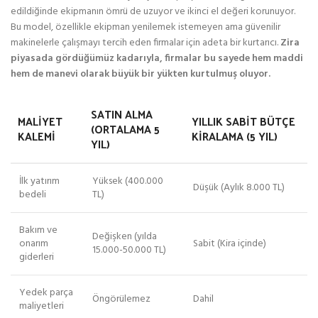
edildiğinde ekipmanın ömrü de uzuyor ve ikinci el değeri korunuyor.
Bu model, özellikle ekipman yenilemek istemeyen ama güvenilir
makinelerle çalışmayı tercih eden firmalar için adeta bir kurtarıcı.
Zira
piyasada gördüğümüz kadarıyla, firmalar bu sayede hem maddi
hem de manevi olarak büyük bir yükten kurtulmuş oluyor.
SATIN ALMA
MALIYET
YILLIK SABIT BÜTÇE
(ORTALAMA 5
KALEMI
KIRALAMA (5 YIL)
YIL)
İlk yatırım
Yüksek (400.000
Düşük (Aylık 8.000 TL)
bedeli
TL)
Bakım ve
Değişken (yılda
onarım
Sabit (Kira içinde)
15.000-50.000 TL)
giderleri
Yedek parça
Öngörülemez
Dahil
maliyetleri