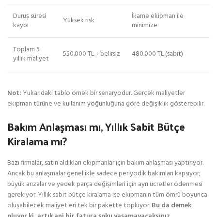
Duruş süresi
İkame ekipman ile
Yüksek risk
kaybı
minimize
Toplam 5
550.000 TL + belirsiz
480.000 TL (sabit)
yıllık maliyet
Not:
Yukarıdaki tablo örnek bir senaryodur. Gerçek maliyetler
ekipman türüne ve kullanım yoğunluğuna göre değişiklik gösterebilir.
Bakım Anlaşması mı, Yıllık Sabit Bütçe
Kiralama mı?
Bazı firmalar, satın aldıkları ekipmanlar için bakım anlaşması yaptırıyor.
Ancak bu anlaşmalar genellikle sadece periyodik bakımları kapsıyor;
büyük arızalar ve yedek parça değişimleri için ayrı ücretler ödenmesi
gerekiyor. Yıllık sabit bütçe kiralama ise ekipmanın tüm ömrü boyunca
oluşabilecek maliyetleri tek bir pakette topluyor.
Bu da demek
oluyor ki, artık ani bir fatura şoku yaşamayacaksınız.