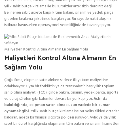
sıkıcı onarımları genellikle öngörülemeyen maliyetler yaratıyor. Oysa
yıllık sabit bütçe kiralama ile bu sürprizler artık sizin derdiniz değil.
Belirlenen sabit ücrete karşılık tüm bakım, onarım ve yedek parça
giderleri kiralama şirketince karşılanıyor. Bu sayede nakit akışınız
istikrara kavuşurken operasyonel verimliliğiniz de tavan yapıyor.
Maliyetleri Kontrol Altına Almanın En Sağlam Yolu
Maliyetleri Kontrol Altına Almanın En
Sağlam Yolu
Çoğu firma, ekipman satın alırken sadece ilk yatırım maliyetine
odaklanıyor. Oysa bir forkliftin ya da transpaletin beş yıllık toplam
sahip olma maliyeti (TCO) içinde bakım, onarım, yedek parça, sigorta
ve duruş süreleri gibi kalemler devasa bir yer kaplıyor.
Aslında
bakıldığında, ekipman satın almak uzun vadede bir kumar
oynamak gibi.
Yıllık sabit bütçe kiralama ise bu belirsizlikleri ortadan
kaldıran, adeta bir finansal sigorta poliçesi sunuyor: Aylık ya da yıllık
sabit bir ücret karşılığında ekipmanın tüm bakım ve onarım hizmetleri