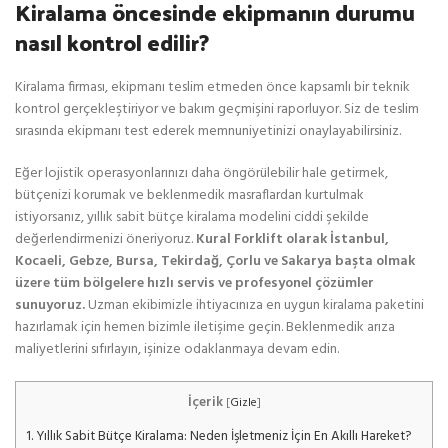
Kiralama öncesinde ekipmanın durumu
nasıl kontrol edilir?
Kiralama firması, ekipmanı teslim etmeden önce kapsamlı bir teknik
kontrol gerçekleştiriyor ve bakım geçmişini raporluyor. Siz de teslim
sırasında ekipmanı test ederek memnuniyetinizi onaylayabilirsiniz.
Eğer lojistik operasyonlarınızı daha öngörülebilir hale getirmek,
bütçenizi korumak ve beklenmedik masraflardan kurtulmak
istiyorsanız, yıllık sabit bütçe kiralama modelini ciddi şekilde
değerlendirmenizi öneriyoruz.
Kural Forklift olarak İstanbul,
Kocaeli, Gebze, Bursa, Tekirdağ, Çorlu ve Sakarya başta olmak
üzere tüm bölgelere hızlı servis ve profesyonel çözümler
sunuyoruz.
Uzman ekibimizle ihtiyacınıza en uygun kiralama paketini
hazırlamak için hemen bizimle iletişime geçin. Beklenmedik arıza
maliyetlerini sıfırlayın, işinize odaklanmaya devam edin.
İçerik
[
Gizle
]
1.
Yıllık Sabit Bütçe Kiralama: Neden İşletmeniz İçin En Akıllı Hareket?