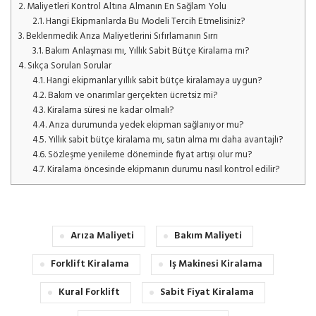
2.
Maliyetleri Kontrol Altına Almanın En Sağlam Yolu
2.1.
Hangi Ekipmanlarda Bu Modeli Tercih Etmelisiniz?
3.
Beklenmedik Arıza Maliyetlerini Sıfırlamanın Sırrı
3.1.
Bakım Anlaşması mı, Yıllık Sabit Bütçe Kiralama mı?
4.
Sıkça Sorulan Sorular
4.1.
Hangi ekipmanlar yıllık sabit bütçe kiralamaya uygun?
4.2.
Bakım ve onarımlar gerçekten ücretsiz mi?
4.3.
Kiralama süresi ne kadar olmalı?
4.4.
Arıza durumunda yedek ekipman sağlanıyor mu?
4.5.
Yıllık sabit bütçe kiralama mı, satın alma mı daha avantajlı?
4.6.
Sözleşme yenileme döneminde fiyat artışı olur mu?
4.7.
Kiralama öncesinde ekipmanın durumu nasıl kontrol edilir?
Arıza Maliyeti
Bakım Maliyeti
Forklift Kiralama
Iş Makinesi Kiralama
Kural Forklift
Sabit Fiyat Kiralama