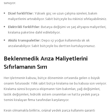
sunuyor.
Dizel forkliftler:
Yüksek güç ve uzun çalışma süreleri, bakım
maliyetlerini artırabiliyor. Sabit bütçeyle bu riskinizi sıfırlayabilirsiniz.
Elektrikli forkliftler:
Batarya değişimi ve şarj altyapısı maliyetleri,
kiralama paketine dahil edilebiliyor.
Akülü transpaletler:
Depo içi yoğun kullanımda sık sık
arızalanabiliyor. Sabit bütçeyle bu dertten kurtuluyorsunuz.
Beklenmedik Arıza Maliyetlerini
Sıfırlamanın Sırrı
Her işletmenin kabusu, bütçe döneminin ortasında gelen o büyük
onarım faturasıdır. Yıllık sabit bütçe kiralama ise bu kabusa son veriyor.
Kiralama süresi boyunca ekipmanın tüm bakımları, yağ değişimleri,
lastik değişimleri, hidrolik sistem onarımları ve hatta yedek parça
temini kiralayan firma tarafından karşılanıyor.
Kesin olmamakla birlikte, orijinal yedek parça kullanımı garanti