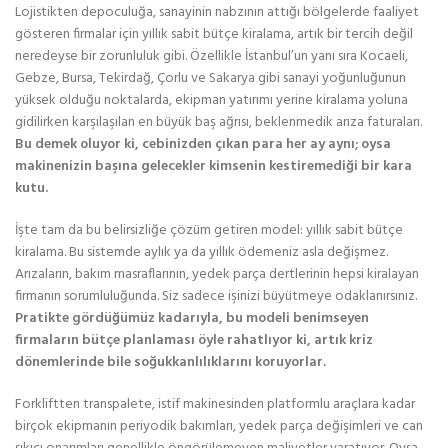
Lojistikten depoculuğa, sanayinin nabzının attığı bölgelerde faaliyet
gösteren firmalar için yıllık sabit bütçe kiralama, artık bir tercih değil
neredeyse bir zorunluluk gibi. Özellikle İstanbul’un yanı sıra Kocaeli,
Gebze, Bursa, Tekirdağ, Çorlu ve Sakarya gibi sanayi yoğunluğunun
yüksek olduğu noktalarda, ekipman yatırımı yerine kiralama yoluna
gidilirken karşılaşılan en büyük baş ağrısı, beklenmedik arıza faturaları.
Bu demek oluyor ki, cebinizden çıkan para her ay aynı; oysa
makinenizin başına gelecekler kimsenin kestiremediği bir kara
kutu.
İşte tam da bu belirsizliğe çözüm getiren model: yıllık sabit bütçe
kiralama. Bu sistemde aylık ya da yıllık ödemeniz asla değişmez.
Arızaların, bakım masraflarının, yedek parça dertlerinin hepsi kiralayan
firmanın sorumluluğunda. Siz sadece işinizi büyütmeye odaklanırsınız.
Pratikte gördüğümüz kadarıyla, bu modeli benimseyen
firmaların bütçe planlaması öyle rahatlıyor ki, artık kriz
dönemlerinde bile soğukkanlılıklarını koruyorlar.
Forkliftten transpalete, istif makinesinden platformlu araçlara kadar
birçok ekipmanın periyodik bakımları, yedek parça değişimleri ve can