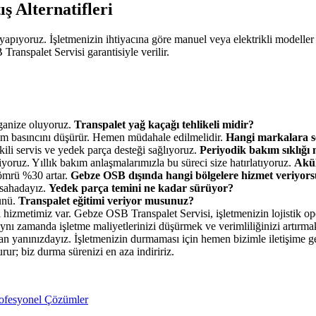
 Alternatifleri
 da yapıyoruz. İşletmenizin ihtiyacına göre manuel veya elektrikli modelle
anspalet Servisi garantisiyle verilir.
rganize oluyoruz.
Transpalet yağ kaçağı tehlikeli midir?
stem basıncını düşürür. Hemen müdahale edilmelidir.
Hangi markalara s
kili servis ve yedek parça desteği sağlıyoruz.
Periyodik bakım sıklığı 
oruz. Yıllık bakım anlaşmalarımızla bu süreci size hatırlatıyoruz.
Akül
 ömrü %30 artar.
Gebze OSB dışında hangi bölgelere hizmet veriyor
 sahadayız.
Yedek parça temini ne kadar sürüyor?
günü.
Transpalet eğitimi veriyor musunuz?
 hizmetimiz var. Gebze OSB Transpalet Servisi, işletmenizin lojistik ope
aynı zamanda işletme maliyetlerinizi düşürmek ve verimliliğinizi artırma
yanınızdayız. İşletmenizin durmaması için hemen bizimle iletişime geçin
ur; biz durma sürenizi en aza indiririz.
rofesyonel Çözümler