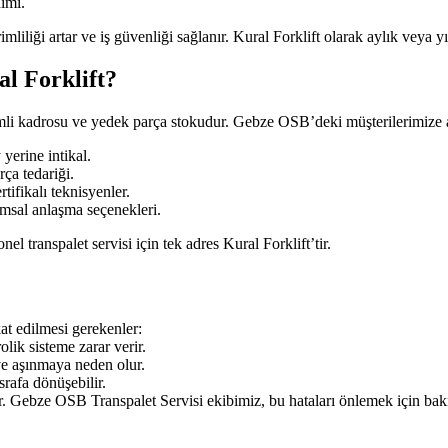
nımı.
mliliği artar ve iş güvenliği sağlanır. Kural Forklift olarak aylık veya
l Forklift?
imli kadrosu ve yedek parça stokudur. Gebze OSB’deki müşterilerimize a
 yerine intikal.
ça tedariği.
rtifikalı teknisyenler.
umsal anlaşma seçenekleri.
 transpalet servisi için tek adres Kural Forklift’tir.
kat edilmesi gerekenler:
lik sisteme zarar verir.
e aşınmaya neden olur.
rafa dönüşebilir.
 Gebze OSB Transpalet Servisi ekibimiz, bu hataları önlemek için bakım