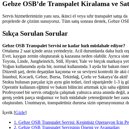
Gebze OSB’de Transpalet Kiralama ve Satış
Servis hizmetlerimizin yanı sıra, ikinci el veya sıfır transpalet satışı
projelerde de çözüm sunuyoruz. Tüm satış sonrası destek, Gebze OSB Tr
Sıkça Sorulan Sorular
Gebze OSB Transpalet Servisi ne kadar hızlı müdahale ediyor?
Ortalama 2 saat içinde arıza yerindeyiz. Acil durumlarda daha hızlı o
Evet, kaygan zemin oluşturarak iş kazasına neden olabilir. Ayrıca si
Toyota, Linde, Jungheinrich, Still, Hyster, Yale ve birçok markaya yet
Yoğun kullanımda ayda bir, normal kullanımda 3 ayda bir bakım öneriy
Düzenli şarj, derin deşarjdan kaçınma ve su seviyesi kontrolü ile akü
İstanbul, Kocaeli, Gebze, Bursa, Tekirdağ, Çorlu ve Sakarya’da aktif
Stokta bulunan parçalar için aynı gün tedari, özel siparişlerde 1-3 iş 
Operatör kullanım eğitimi ve bakım bilincini artırmak için saha eğitimi
Profesyonel bir servis ortağıyla çalışmak yalnızca arıza anında değil, 
geniş yedek parça stoğumuz ve hızlı müdahale yeteneğimizle her zaman 
oluşturalım. Unutmayın, transpaletiniz durursa sizin operasyonunuz dur
İçerik
[
Gizle
]
1.
Gebze OSB Transpalet Servisi: Kesintisiz Operasyon İçin P
2.
Gebze OSB Transpalet Servisinin Önemi ve Avantajları