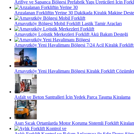
Arifiye ve Sapanca Bölgesi Prefabrik Yapı Üreticileri İçin Forkl
Arızalanan Forkliftin Yerine 30 Dakikada Kiralık Makine Deste
Arnavutköy Bölgesi Mobil Forklift Lastik Tamir Araçları
Arnavutköy Lojistik Merkezleri Forklift Akü Bakım Desteği
Arnavutköy Yeni Havalimanı Bölgesi 7/24 Acil Kiralık Forklift
Arnavutköy Yeni Havalimanı Bölgesi Kiralık Forklift Çözümler
Asfalt ve Beton Santralleri İçin Yedek Parça Taşıma Kiralama
Aşırı Sıcak Ortamlarda Motor Koruma Sistemli Forklift Kirala
Aylık Forklift Kontrol ve Bakım Anlaşması ile Sıfır Duruş Süre