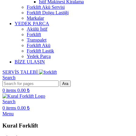
İstif Makinesi Kiralama
Forklift Akü Servisi
Forklift Dolgu Lastiği
Markalar
YEDEK PARÇA
Akülü İstif
Forklift
Transpalet
Forklift Akü
Forklift Lastik
Yedek Parça
BİZE ULAŞIN
SERVİS TALEBİ
Search
Ara
0
items
0.00
₺
Search
0
items
0.00
₺
Menu
Kural Forklift