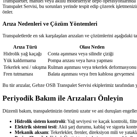
Transpaletler, manuel veya akülü modelleriyle depo operasyonlarında s
Transpalet Servisi, bu sorunları yerinde tespit edip çözerek işletmen
önler.
Arıza Nedenleri ve Çözüm Yöntemleri
Transpaletlerde en sık karşılaşılan arızaları ve çözümlerini aşağıdaki ta
Arıza Türü
Olası Neden
Hidrolik yağ kaçağı
Conta aşınması veya silindir çiziği
Yük kaldırmama
Pompa arızası veya hava yapması
Tekerlek sesi / sıkışma
Rulman aşınması veya tekerlek deformasyonu
Fren tutmaması
Balata aşınması veya fren kablosu gevşemesi
Bu tür arızalar, Gebze OSB Transpalet Servisi ekiplerimiz tarafından y
Periyodik Bakım ile Arızaları Önleyin
Düzenli bakım, transpaletinizin ömrünü uzatır ve ani duruşları enge
Hidrolik sistem kontrolü
: Yağ seviyesi ve kaçak kontrolü, filtr
Elektrik sistemi testi
: Akü şarj durumu, kablaj ve sigorta kontr
Mekanik aksam
: Tekerlekler, frenler, direksiyon mili ve yatak