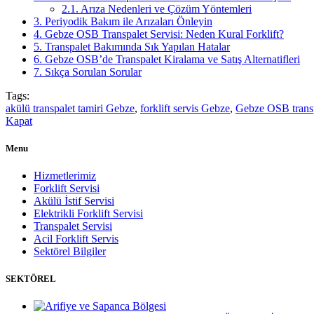
2.1.
Arıza Nedenleri ve Çözüm Yöntemleri
3.
Periyodik Bakım ile Arızaları Önleyin
4.
Gebze OSB Transpalet Servisi: Neden Kural Forklift?
5.
Transpalet Bakımında Sık Yapılan Hatalar
6.
Gebze OSB’de Transpalet Kiralama ve Satış Alternatifleri
7.
Sıkça Sorulan Sorular
Tags:
akülü transpalet tamiri Gebze
,
forklift servis Gebze
,
Gebze OSB transp
Kapat
Menu
Hizmetlerimiz
Forklift Servisi
Akülü İstif Servisi
Elektrikli Forklift Servisi
Transpalet Servisi
Acil Forklift Servis
Sektörel Bilgiler
SEKTÖREL