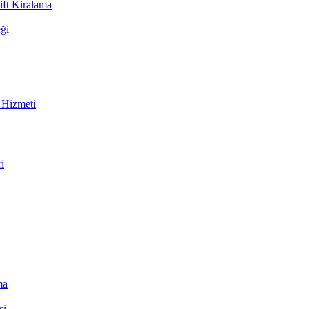
ift Kiralama
ği
 Hizmeti
i
ma
si