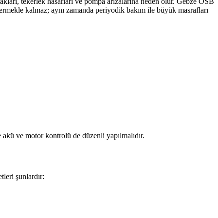
çakları, tekerlek hasarları ve pompa arızalarına neden olur. Gebze OSB
gidermekle kalmaz; aynı zamanda periyodik bakım ile büyük masrafları
e akü ve motor kontrolü de düzenli yapılmalıdır.
leri şunlardır: