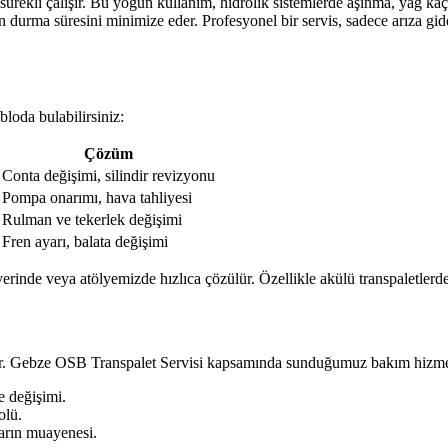
ürekli çalışır. Bu yoğun kullanım, hidrolik sistemlerde aşınma, yağ ka
izin durma süresini minimize eder. Profesyonel bir servis, sadece arıza 
bloda bulabilirsiniz:
Çözüm
Conta değişimi, silindir revizyonu
Pompa onarımı, hava tahliyesi
Rulman ve tekerlek değişimi
Fren ayarı, balata değişimi
erinde veya atölyemizde hızlıca çözülür. Özellikle akülü transpaletlerd
ller. Gebze OSB Transpalet Servisi kapsamında sunduğumuz bakım hizmet
e değişimi.
olü.
ların muayenesi.