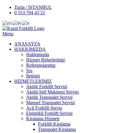
Tuzla / İSTANBUL
0 553 794 43 21
Menu
ANASAYFA
HAKKIMIZDA
Hakkımızda
Hizmet Bölgelerimiz
Referanslarımız
Sss
İletişim
HİZMETLERİMİZ
Akülü Forklift Servisi
Akülü İstif Makinesi Servisi
Akülü Transpalet Servisi
Manuel Transpalet Servisi
Acil Forklift Servis
Elektrikli Forklift Servisi
Kiralama Hizmeti
Forklift Kiralama
Transpalet Kiralama