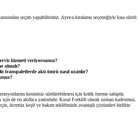
r arasından seçim yapabilirsiniz. Ayrıca kiralama seçeneğiyle kısa süreli
ervis hizmeti veriyorsunuz?
ne olmalı?
ü transpaletlerde akü ömrü nasıl uzatılır?
sunuz?
rasyonlarını kesintisiz sürdürebilmesi için kritik öneme sahiptir.
k için de en akıllıca yatırımdır. Kural Forklift olarak uzman kadromuz,
, ücretsiz keşif ve bakım teklifimizle avantajlı çözümleri birlikte