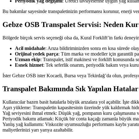
Periyodik yağ değişimi
: Üretici tavsiyelerine uygun yağ kulla
Bu bakımlar sayesinde transpaletinizin performansı korunur, enerji veri
Gebze OSB Transpalet Servisi: Neden Kura
Bölgede birçok servis seçeneği olsa da, Kural Forklift’in farkı deney
Acil müdahale
: Arıza bildiriminizden sonra en kısa sürede olay
Orijinal yedek parça
: Tüm marka ve modeller için garantili par
Uzman ekip
: Transpalet, istif makinesi ve forklift konusunda se
Esnek hizmet
: Tek seferlik onarım, periyodik bakım veya kur
İster Gebze OSB ister Kocaeli, Bursa veya Tekirdağ’da olun, profesyonel
Transpalet Bakımında Sık Yapılan Hatalar
Kullanıcılar bazen basit hatalarla büyük arızalara yol açabilir. İşte dik
Aşırı yükleme: Transpaletin kapasitesinin üzerinde yük kaldırmak hidro
Yağ seviyesini ihmal etmek: Düşük yağ, pompanın kuru çalışmasına v
Periyodik bakımı atlamak: Küçük bir conta kaçağı zamanla büyük mas
Yanlış yağ kullanımı: Viskozite uyumsuzluğu performans kaybı yaratır.
maliyetlerinizi yarı yarıya azaltabilir.