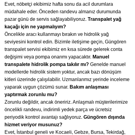
Evet, nöbetçi ekibimiz hafta sonu da acil durumlara
müdahale eder. Önceden randevu almanız durumunda
pazar günü de servis sağlayabiliyoruz.
Transpalet yağ
kaçağı için ne yapmalıyım?
Öncelikle aracı kullanmayı bırakın ve hidrolik yağ
seviyesini kontrol edin. Bizimle iletişime geçin, Güngören
transpalet servisi ekibimiz en kısa sürede gelerek conta
değişimi veya pompa onarımı yapacaktır.
Manuel
transpalete hidrolik pompa takılır mı?
Genelde manuel
modellerde hidrolik sistem yoktur, ancak bazı dönüşüm
kitleri üzerinde çalışılabilir. Uzmanlarımız yerinde inceleme
yaparak uygun çözümü sunar.
Bakım anlaşması
yaptırmak zorunlu mu?
Zorunlu değildir, ancak öneririz. Anlaşmalı müşterilerimize
öncelikli randevu, indirimli yedek parça ve ücretsiz
periyodik kontrol avantajı sağlıyoruz.
Güngören dışında
hizmet veriyor musunuz?
Evet, İstanbul geneli ve
Kocaeli
, Gebze, Bursa, Tekirdağ,