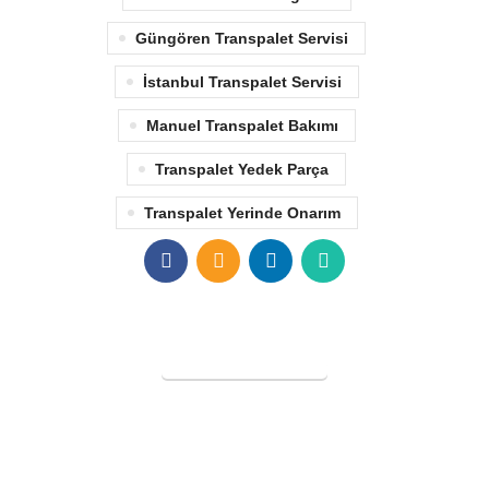
Güngören Transpalet Servisi
İstanbul Transpalet Servisi
Manuel Transpalet Bakımı
Transpalet Yedek Parça
Transpalet Yerinde Onarım
SERVİS TALEBİ
KURAL FORKLİFT
Tüm Hakları Saklıdır
2005
Forklift Kiralama
-
Forklift Tekeri
-
Poliüretan Forklift
Lastiği
-
Forklift Dolgu Lastik
-
Poliüretan Transpalet