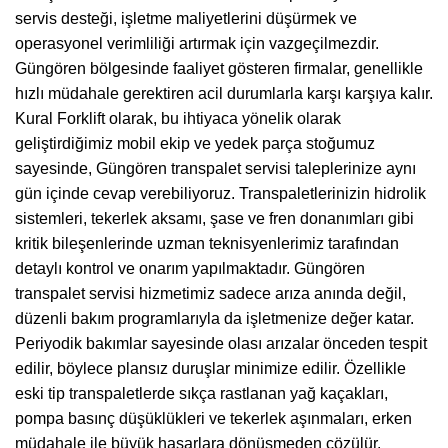
servis desteği, işletme maliyetlerini düşürmek ve
operasyonel verimliliği artırmak için vazgeçilmezdir.
Güngören bölgesinde faaliyet gösteren firmalar, genellikle
hızlı müdahale gerektiren acil durumlarla karşı karşıya kalır.
Kural Forklift olarak, bu ihtiyaca yönelik olarak
geliştirdiğimiz mobil ekip ve yedek parça stoğumuz
sayesinde, Güngören transpalet servisi taleplerinize aynı
gün içinde cevap verebiliyoruz. Transpaletlerinizin hidrolik
sistemleri, tekerlek aksamı, şase ve fren donanımları gibi
kritik bileşenlerinde uzman teknisyenlerimiz tarafından
detaylı kontrol ve onarım yapılmaktadır. Güngören
transpalet servisi hizmetimiz sadece arıza anında değil,
düzenli bakım programlarıyla da işletmenize değer katar.
Periyodik bakımlar sayesinde olası arızalar önceden tespit
edilir, böylece plansız duruşlar minimize edilir. Özellikle
eski tip transpaletlerde sıkça rastlanan yağ kaçakları,
pompa basınç düşüklükleri ve tekerlek aşınmaları, erken
müdahale ile büyük hasarlara dönüşmeden çözülür.