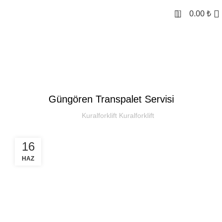
0
0.00
₺
Kural Forklift
SEKTOREL
Güngören Transpalet Servisi
Kuralforklift Kuralforklift
16
HAZ