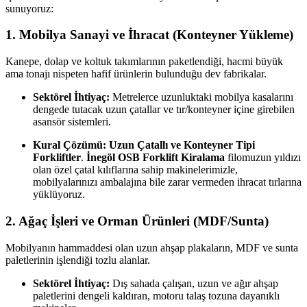
sunuyoruz:
1. Mobilya Sanayi ve İhracat (Konteyner Yükleme)
Kanepe,
dolap ve koltuk takımlarının paketlendiği,
hacmi büyük
ama tonajı nispeten hafif ürünlerin bulunduğu dev fabrikalar.
Sektörel İhtiyaç:
Metrelerce uzunluktaki mobilya kasalarını
dengede tutacak uzun çatallar ve tır/konteyner içine girebilen
asansör sistemleri.
Kural Çözümü:
Uzun Çatallı ve Konteyner Tipi
Forkliftler
.
İnegöl OSB Forklift Kiralama
filomuzun yıldızı
olan özel çatal kılıflarına sahip makinelerimizle,
mobilyalarınızı ambalajına bile zarar vermeden ihracat tırlarına
yüklüyoruz.
2. Ağaç İşleri ve Orman Ürünleri (MDF/Sunta)
Mobilyanın hammaddesi olan uzun ahşap plakaların,
MDF ve sunta
paletlerinin işlendiği tozlu alanlar.
Sektörel İhtiyaç:
Dış sahada çalışan,
uzun ve ağır ahşap
paletlerini dengeli kaldıran,
motoru talaş tozuna dayanıklı