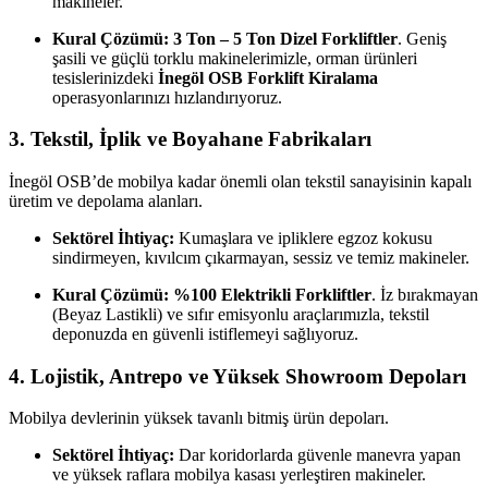
makineler.
Kural Çözümü:
3 Ton – 5 Ton Dizel Forkliftler
.
Geniş
şasili ve güçlü torklu makinelerimizle,
orman ürünleri
tesislerinizdeki
İnegöl OSB Forklift Kiralama
operasyonlarınızı hızlandırıyoruz.
3. Tekstil, İplik ve Boyahane Fabrikaları
İnegöl OSB’de mobilya kadar önemli olan tekstil sanayisinin kapalı
üretim ve depolama alanları.
Sektörel İhtiyaç:
Kumaşlara ve ipliklere egzoz kokusu
sindirmeyen,
kıvılcım çıkarmayan,
sessiz ve temiz makineler.
Kural Çözümü:
%100 Elektrikli Forkliftler
.
İz bırakmayan
(Beyaz Lastikli) ve sıfır emisyonlu araçlarımızla,
tekstil
deponuzda en güvenli istiflemeyi sağlıyoruz.
4. Lojistik, Antrepo ve Yüksek Showroom Depoları
Mobilya devlerinin yüksek tavanlı bitmiş ürün depoları.
Sektörel İhtiyaç:
Dar koridorlarda güvenle manevra yapan
ve yüksek raflara mobilya kasası yerleştiren makineler.