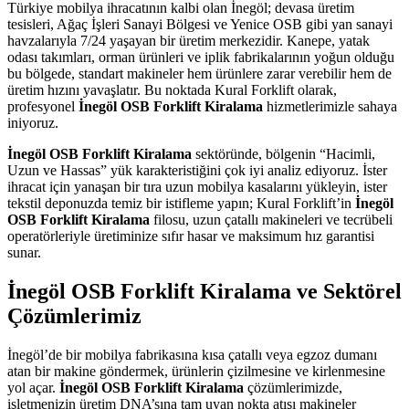
Türkiye mobilya ihracatının kalbi olan İnegöl; devasa üretim
tesisleri,
Ağaç İşleri Sanayi Bölgesi ve Yenice OSB gibi yan sanayi
havzalarıyla 7/24 yaşayan bir üretim merkezidir.
Kanepe,
yatak
odası takımları,
orman ürünleri ve iplik fabrikalarının yoğun olduğu
bu bölgede,
standart makineler hem ürünlere zarar verebilir hem de
üretim hızını yavaşlatır.
Bu noktada Kural Forklift olarak,
profesyonel
İnegöl OSB Forklift Kiralama
hizmetlerimizle sahaya
iniyoruz.
İnegöl OSB Forklift Kiralama
sektöründe,
bölgenin “Hacimli,
Uzun ve Hassas” yük karakteristiğini çok iyi analiz ediyoruz.
İster
ihracat için yanaşan bir tıra uzun mobilya kasalarını yükleyin,
ister
tekstil deponuzda temiz bir istifleme yapın; Kural Forklift’in
İnegöl
OSB Forklift Kiralama
filosu,
uzun çatallı makineleri ve tecrübeli
operatörleriyle üretiminize sıfır hasar ve maksimum hız garantisi
sunar.
İnegöl OSB Forklift Kiralama ve Sektörel
Çözümlerimiz
İnegöl’de bir mobilya fabrikasına kısa çatallı veya egzoz dumanı
atan bir makine göndermek,
ürünlerin çizilmesine ve kirlenmesine
yol açar.
İnegöl OSB Forklift Kiralama
çözümlerimizde,
işletmenizin üretim DNA’sına tam uyan nokta atışı makineler