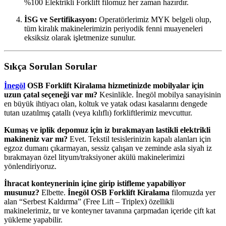
%100 Elektrikli Forklift filomuz her zaman hazırdır.
İSG ve Sertifikasyon:
Operatörlerimiz MYK belgeli olup,
tüm kiralık makinelerimizin periyodik fenni muayeneleri
eksiksiz olarak işletmenize sunulur.
Sıkça Sorulan Sorular
İnegöl
OSB Forklift Kiralama hizmetinizde mobilyalar için
uzun çatal seçeneği var mı?
Kesinlikle.
İnegöl mobilya sanayisinin
en büyük ihtiyacı olan,
koltuk ve yatak odası kasalarını dengede
tutan uzatılmış çatallı (veya kılıflı) forkliftlerimiz mevcuttur.
Kumaş ve iplik depomuz için iz bırakmayan lastikli elektrikli
makineniz var mı?
Evet.
Tekstil tesislerinizin kapalı alanları için
egzoz dumanı çıkarmayan, sessiz çalışan ve zeminde asla siyah iz
bırakmayan özel lityum/traksiyoner akülü makinelerimizi
yönlendiriyoruz.
İhracat konteynerinin içine girip istifleme yapabiliyor
musunuz?
Elbette.
İnegöl OSB Forklift Kiralama
filomuzda yer
alan “Serbest Kaldırma” (Free Lift – Triplex) özellikli
makinelerimiz, tır ve konteyner tavanına çarpmadan içeride çift kat
yükleme yapabilir.