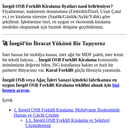
İnegöl OSB Forklift Kiralama fiyatları nasıl belirleniyor?
Fiyatlarımız; makinenin donanımına (Elektrikli/Dizel, Uzun Çatal
vs.) ve kiralama süresine (Saatlik/Günlük/Aylık/Yıllık) göre
şekillenir. İşletmenize özel, en uygun ve ekonomik kiralama
modelini oluşturmak için bizimle iletişime geçebilirsiniz.
🚀 İnegöl’ün İhracat Yükünü Biz Taşıyoruz
İster hassas bir mobilya kasası, ister ağır bir MDF paleti, ister temiz
bir tekstil balyası…
İnegöl OSB Forklift Kiralama
konusunda
ürününüzün değerini bilen, İSG kurallarına hakim ve hızlı bir
partnere ihtiyacınız var.
Kural Forklift
güçlü filosuyla yanınızda.
İnegöl OSB veya Ağaç İşleri Sanayi içindeki fabrikanıza en
uygun İnegöl OSB Forklift Kiralama teklifini almak için
bizi
hemen arayın
.
İçerik
1.
İnegöl OSB Forklift Kiralama: Mobilyanın Başkentinde
Hassas ve Güçlü Çözüm
1.1.
İnegöl OSB Forklift Kiralama ve Sektörel
Çözümlerimiz