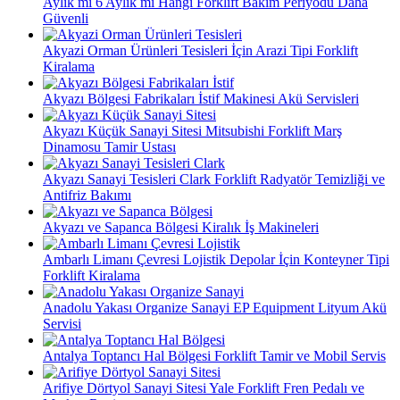
Aylık mı 6 Aylık mı Hangi Forklift Bakım Periyodu Daha
Güvenli
Akyazi Orman Ürünleri Tesisleri İçin Arazi Tipi Forklift
Kiralama
Akyazı Bölgesi Fabrikaları İstif Makinesi Akü Servisleri
Akyazı Küçük Sanayi Sitesi Mitsubishi Forklift Marş
Dinamosu Tamir Ustası
Akyazı Sanayi Tesisleri Clark Forklift Radyatör Temizliği ve
Antifriz Bakımı
Akyazı ve Sapanca Bölgesi Kiralık İş Makineleri
Ambarlı Limanı Çevresi Lojistik Depolar İçin Konteyner Tipi
Forklift Kiralama
Anadolu Yakası Organize Sanayi EP Equipment Lityum Akü
Servisi
Antalya Toptancı Hal Bölgesi Forklift Tamir ve Mobil Servis
Arifiye Dörtyol Sanayi Sitesi Yale Forklift Fren Pedalı ve