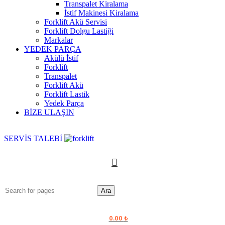
Transpalet Kiralama
İstif Makinesi Kiralama
Forklift Akü Servisi
Forklift Dolgu Lastiği
Markalar
YEDEK PARÇA
Akülü İstif
Forklift
Transpalet
Forklift Akü
Forklift Lastik
Yedek Parça
BİZE ULAŞIN
SERVİS TALEBİ
Ara
0.00
₺