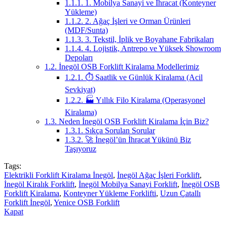
1.1.1.
1. Mobilya Sanayi ve İhracat (Konteyner
Yükleme)
1.1.2.
2. Ağaç İşleri ve Orman Ürünleri
(MDF/Sunta)
1.1.3.
3. Tekstil, İplik ve Boyahane Fabrikaları
1.1.4.
4. Lojistik, Antrepo ve Yüksek Showroom
Depoları
1.2.
İnegöl OSB Forklift Kiralama Modellerimiz
1.2.1.
⏱️ Saatlik ve Günlük Kiralama (Acil
Sevkiyat)
1.2.2.
🏭 Yıllık Filo Kiralama (Operasyonel
Kiralama)
1.3.
Neden İnegöl OSB Forklift Kiralama İçin Biz?
1.3.1.
Sıkça Sorulan Sorular
1.3.2.
🚀 İnegöl’ün İhracat Yükünü Biz
Taşıyoruz
Tags:
Elektrikli Forklift Kiralama İnegöl
,
İnegöl Ağaç İşleri Forklift
,
İnegöl Kiralık Forklift
,
İnegöl Mobilya Sanayi Forklift
,
İnegöl OSB
Forklift Kiralama
,
Konteyner Yükleme Forklifti
,
Uzun Çatallı
Forklift İnegöl
,
Yenice OSB Forklift
Kapat