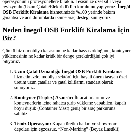
operasyonunu profesyonellere bırakın.
Tesisinize özel sıfır veya
revizyonlu (Uzun Çatallı/Elektrikli) filo kurulumu yapıyoruz.
İnegöl
OSB Forklift Kiralama
hizmetimizde %100 yerinde bakım
garantisi ve acil durumlarda ikame araç desteği sunuyoruz.
Neden İnegöl OSB Forklift Kiralama İçin
Biz?
Çünkü biz o mobilya kasasının ne kadar hassas olduğunu,
konteyner
yüklemesinin ne kadar kritik bir denge gerektirdiğini çok iyi
biliyoruz.
Uzun Çatal Uzmanlığı:
İnegöl OSB Forklift Kiralama
hizmetimizde,
mobilya sektörü için hayati önem taşıyan özel
üretim uzun çatallar ve çatal kılıflarını standart olarak
sunuyoruz.
Konteyner (Triplex) Asansör:
İhracat tırlarının ve
konteynerlerin içine rahatça girip yükleme yapabilen,
kapalı
boyu düşük (Container Mast) geniş bir araç parkuruna
sahibiz.
Temiz Operasyon:
Kapalı üretim hatları ve showroom
depoları için egzozsuz,
“Non-Marking” (Beyaz Lastikli)