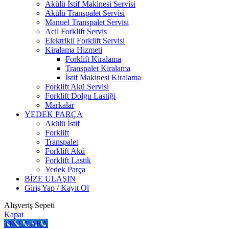
Akülü İstif Makinesi Servisi
Akülü Transpalet Servisi
Manuel Transpalet Servisi
Acil Forklift Servis
Elektrikli Forklift Servisi
Kiralama Hizmeti
Forklift Kiralama
Transpalet Kiralama
İstif Makinesi Kiralama
Forklift Akü Servisi
Forklift Dolgu Lastiği
Markalar
YEDEK PARÇA
Akülü İstif
Forklift
Transpalet
Forklift Akü
Forklift Lastik
Yedek Parça
BİZE ULAŞIN
Giriş Yap / Kayıt Ol
Alışveriş Sepeti
Kapat
TIKLA ARA