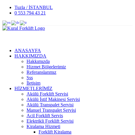
Tuzla / İSTANBUL
0 553 794 43 21
ANASAYFA
HAKKIMIZDA
Hakkımızda
Hizmet Bölgelerimiz
Referanslarımız
Sss
İletişim
HİZMETLERİMİZ
Akülü Forklift Servisi
Akülü İstif Makinesi Servisi
Akülü Transpalet Servisi
Manuel Transpalet Servisi
Acil Forklift Servis
Elektrikli Forklift Servisi
Kiralama Hizmeti
Forklift Kiralama