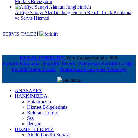
Merkez Revizyonu
Arifiye Sanayi Alanları Jungheinrich Reach Truck Kiralama
ve Servis Hizmeti
SERVİS TALEBİ
KURAL FORKLİFT
Tüm Hakları Saklıdır
2005
Forklift Kiralama
-
Forklift Tekeri
-
Poliüretan Forklift Lastiği
-
Forklift Dolgu Lastik
-
Poliüretan Transpalet Tekerleği
ANASAYFA
HAKKIMIZDA
Hakkımızda
Hizmet Bölgelerimiz
Referanslarımız
Sss
İletişim
HİZMETLERİMİZ
Akülü Forklift Servisi