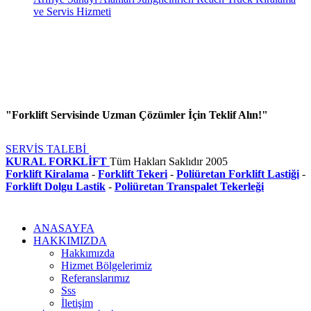
ve Servis Hizmeti
"Forklift Servisinde Uzman Çözümler İçin Teklif Alın!"
SERVİS TALEBİ
KURAL FORKLİFT
Tüm Hakları Saklıdır
2005
Forklift Kiralama
-
Forklift Tekeri
-
Poliüretan Forklift Lastiği
-
Forklift Dolgu Lastik
-
Poliüretan Transpalet Tekerleği
ANASAYFA
HAKKIMIZDA
Hakkımızda
Hizmet Bölgelerimiz
Referanslarımız
Sss
İletişim