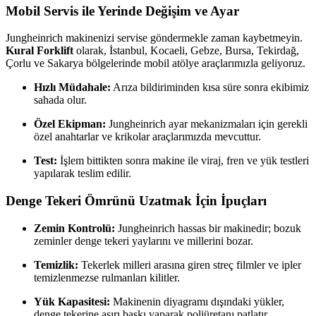
Mobil Servis ile Yerinde Değişim ve Ayar
Jungheinrich makinenizi servise göndermekle zaman kaybetmeyin.
Kural Forklift
olarak, İstanbul, Kocaeli, Gebze, Bursa, Tekirdağ,
Çorlu ve Sakarya bölgelerinde mobil atölye araçlarımızla geliyoruz.
Hızlı Müdahale:
Arıza bildiriminden kısa süre sonra ekibimiz
sahada olur.
Özel Ekipman:
Jungheinrich ayar mekanizmaları için gerekli
özel anahtarlar ve krikolar araçlarımızda mevcuttur.
Test:
İşlem bittikten sonra makine ile viraj, fren ve yük testleri
yapılarak teslim edilir.
Denge Tekeri Ömrünü Uzatmak İçin İpuçları
Zemin Kontrolü:
Jungheinrich hassas bir makinedir; bozuk
zeminler denge tekeri yaylarını ve millerini bozar.
Temizlik:
Tekerlek milleri arasına giren streç filmler ve ipler
temizlenmezse rulmanları kilitler.
Yük Kapasitesi:
Makinenin diyagramı dışındaki yükler,
denge tekerine aşırı baskı yaparak poliüretanı patlatır.