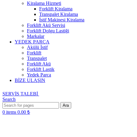
Kiralama Hizmeti
Forklift Kiralama
Transpalet Kiralama
İstif Makinesi Kiralama
Forklift Akü Servisi
Forklift Dolgu Lastiği
Markalar
YEDEK PARÇA
Akülü İstif
Forklift
Transpalet
Forklift Akü
Forklift Lastik
Yedek Parça
BİZE ULAŞIN
SERVİS TALEBİ
Search
Ara
0
items
0.00
₺