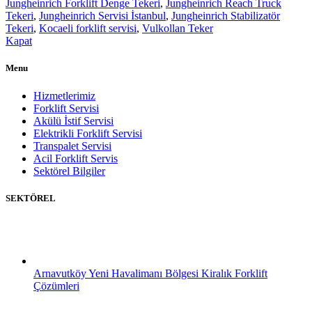
Jungheinrich Forklift Denge Tekeri
,
Jungheinrich Reach Truck
Tekeri
,
Jungheinrich Servisi İstanbul
,
Jungheinrich Stabilizatör
Tekeri
,
Kocaeli forklift servisi
,
Vulkollan Teker
Kapat
Menu
Hizmetlerimiz
Forklift Servisi
Akülü İstif Servisi
Elektrikli Forklift Servisi
Transpalet Servisi
Acil Forklift Servis
Sektörel Bilgiler
SEKTÖREL
Arnavutköy Yeni Havalimanı Bölgesi Kiralık Forklift
Çözümleri