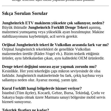
Sıkça Sorulan Sorular
Jungheinrich ETV makinem yüksekte çok sallanıyor, neden?
Büyük ihtimalle
Jungheinrich Forklift Denge Tekeri
aşınmış,
malzemesi yumuşamış veya yükseklik ayarı bozulmuştur. Makine
stabilizasyonunu kaybetmiştir, acil servis gerekir.
Orijinal Jungheinrich tekeri ile Vulkollan arasında fark var mı?
Orijinal Jungheinrich tekerlekleri de genellikle Vulkollan
malzemeden üretilir (Räder-Vogel vb.). Bizim tedarik ettiğimiz
ürünler, aynı fabrikalardan çıkan, aynı kalitedeki OEM ürünlerdir.
Denge tekeri değişimi sonrası ayar yapmak zorunlu mu?
Kesinlikle. Her yeni tekerleğin çapı mikron seviyesinde de olsa
farklıdır. Jungheinrich makinelerinde bu fark, çekiş kaybına veya
sallantıya neden olur. Ayarsız montaj, yarım iştir.
Kural Forklift hangi bölgelerde hizmet veriyor?
İstanbul (Tüm ilçeler), Kocaeli, Gebze, Bursa, Tekirdağ, Çorlu ve
Sakarya başta olmak üzere Marmara sanayi bölgesine mobil servis
hizmeti sunuyoruz.
Tekerlek fiyatları ne kadar?