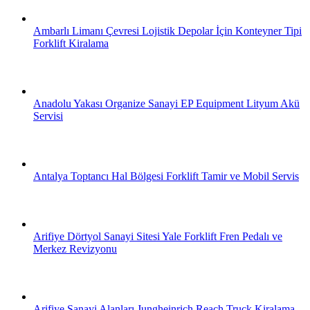
Ambarlı Limanı Çevresi Lojistik Depolar İçin Konteyner Tipi
Forklift Kiralama
Anadolu Yakası Organize Sanayi EP Equipment Lityum Akü
Servisi
Antalya Toptancı Hal Bölgesi Forklift Tamir ve Mobil Servis
Arifiye Dörtyol Sanayi Sitesi Yale Forklift Fren Pedalı ve
Merkez Revizyonu
Arifiye Sanayi Alanları Jungheinrich Reach Truck Kiralama