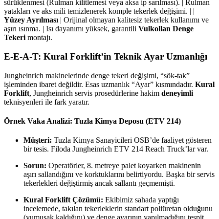
sürüklenmesi (Rulman kilitlemesi veya aksa ip sarılması). | Rulman
yatakları ve aks mili temizlenerek komple tekerlek değişimi. | |
Yüzey Ayrılması
| Orijinal olmayan kalitesiz tekerlek kullanımı ve
aşırı ısınma. | Isı dayanımı yüksek, garantili
Vulkollan Denge
Tekeri
montajı. |
E-E-A-T: Kural Forklift’in Teknik Ayar Uzmanlığı
Jungheinrich makinelerinde denge tekeri değişimi, “sök-tak”
işleminden ibaret değildir. Esas uzmanlık “Ayar” kısmındadır.
Kural
Forklift
, Jungheinrich servis prosedürlerine hakim
deneyimli
teknisyenleri ile fark yaratır.
Örnek Vaka Analizi: Tuzla Kimya Deposu (ETV 214)
Müşteri:
Tuzla Kimya Sanayicileri OSB’de faaliyet gösteren
bir tesis. Filoda Jungheinrich ETV 214 Reach Truck’lar var.
Sorun:
Operatörler, 8. metreye palet koyarken makinenin
aşırı sallandığını ve korktuklarını belirtiyordu. Başka bir servis
tekerlekleri değiştirmiş ancak sallantı geçmemişti.
Kural Forklift Çözümü:
Ekibimiz sahada yaptığı
incelemede, takılan tekerleklerin standart poliüretan olduğunu
(yumuşak kaldığını) ve denge ayarının yapılmadığını tespit