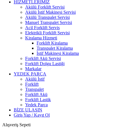
HİZMETLERİMİZ
Akülü Forklift Servisi
Akülü İstif Makinesi Servisi
Akülü Transpalet Servisi
Manuel Transpalet Servisi
Acil Forklift Servis
Elektrikli Forklift Servisi
Kiralama Hizmeti
Forklift Kiralama
Transpalet Kiralama
İstif Makinesi Kiralama
Forklift Akü Servisi
Forklift Dolgu Lastiği
Markalar
YEDEK PARÇA
Akülü İstif
Forklift
Transpalet
Forklift Akü
Forklift Lastik
Yedek Parça
BİZE ULAŞIN
Giriş Yap / Kayıt Ol
Alışveriş Sepeti