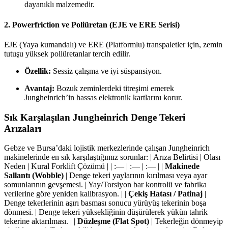
dayanıklı malzemedir.
2. Powerfriction ve Poliüretan (EJE ve ERE Serisi)
EJE (Yaya kumandalı) ve ERE (Platformlu) transpaletler için, zemin
tutuşu yüksek poliüretanlar tercih edilir.
Özellik:
Sessiz çalışma ve iyi süspansiyon.
Avantaj:
Bozuk zeminlerdeki titreşimi emerek
Jungheinrich’in hassas elektronik kartlarını korur.
Sık Karşılaşılan Jungheinrich Denge Tekeri
Arızaları
Gebze ve Bursa’daki lojistik merkezlerinde çalışan Jungheinrich
makinelerinde en sık karşılaştığımız sorunlar: | Arıza Belirtisi | Olası
Neden | Kural Forklift Çözümü | | :— | :— | :— | |
Makinede
Sallantı (Wobble)
| Denge tekeri yaylarının kırılması veya ayar
somunlarının gevşemesi. | Yay/Torsiyon bar kontrolü ve fabrika
verilerine göre yeniden kalibrasyon. | |
Çekiş Hatası / Patinaj
|
Denge tekerlerinin aşırı basması sonucu yürüyüş tekerinin boşa
dönmesi. | Denge tekeri yüksekliğinin düşürülerek yükün tahrik
tekerine aktarılması. | |
Düzleşme (Flat Spot)
| Tekerleğin dönmeyip