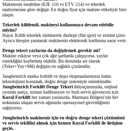
Makinenin modeline (EJE 116 vs ETV 214) ve tekerlek
malzemesine göre değişir. En doğru fiyat için makine etiketiyle bize
ulaşın.
Tekerlek kilitlendi, makineyi kullanmaya devam edebilir
miyim?
Hayır. Kilitli tekerlek sürtünerek düzleşir (flat spot) ve zemini çizer.
Ayrıca titreşim yaratarak makinenin elektronik kartlarına zarar verir.
Denge tekeri yaylarını da değiştirmek gerekir mi?
Makine eskiyse veya çok ağır şartlarda çalışıyorsa, yaylar
esnekliğini kaybetmiş olabilir. Bu durumda set olarak
(Teker+Yay+Mil) değişim en sağlıklı çözümdür.
Jungheinrich marka forklift ve depo ekipmanlarınızın üstün
teknolojisini korumak, doğru denge sistemiyle mümkündür.
Jungheinrich Forklift Denge Tekeri
ihtiyaçlarınızda, orijinal
uyumlu parça, uzman kalibrasyon ve hızlı servis güvencesi için
Kural Forklift
her zaman yanınızda. Marmara Bölgesi’nin her
noktasına ulaşan servis ağımızla operasyonel güvenliğinizi
sağlıyoruz.
Jungheinrich makineniz için en doğru denge tekeri çözümünü
ve servis teklifini almak için hemen Kural Forklift ile iletişime
geçin.