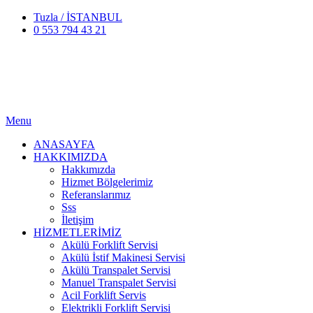
Tuzla / İSTANBUL
0 553 794 43 21
Menu
ANASAYFA
HAKKIMIZDA
Hakkımızda
Hizmet Bölgelerimiz
Referanslarımız
Sss
İletişim
HİZMETLERİMİZ
Akülü Forklift Servisi
Akülü İstif Makinesi Servisi
Akülü Transpalet Servisi
Manuel Transpalet Servisi
Acil Forklift Servis
Elektrikli Forklift Servisi