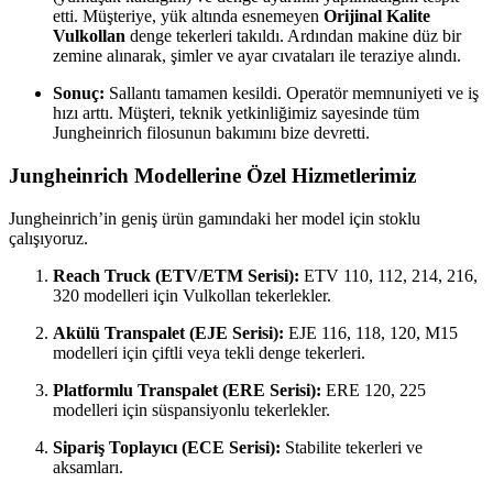
etti. Müşteriye, yük altında esnemeyen
Orijinal Kalite
Vulkollan
denge tekerleri takıldı. Ardından makine düz bir
zemine alınarak, şimler ve ayar cıvataları ile teraziye alındı.
Sonuç:
Sallantı tamamen kesildi. Operatör memnuniyeti ve iş
hızı arttı. Müşteri, teknik yetkinliğimiz sayesinde tüm
Jungheinrich filosunun bakımını bize devretti.
Jungheinrich Modellerine Özel Hizmetlerimiz
Jungheinrich’in geniş ürün gamındaki her model için stoklu
çalışıyoruz.
Reach Truck (ETV/ETM Serisi):
ETV 110, 112, 214, 216,
320 modelleri için Vulkollan tekerlekler.
Akülü Transpalet (EJE Serisi):
EJE 116, 118, 120, M15
modelleri için çiftli veya tekli denge tekerleri.
Platformlu Transpalet (ERE Serisi):
ERE 120, 225
modelleri için süspansiyonlu tekerlekler.
Sipariş Toplayıcı (ECE Serisi):
Stabilite tekerleri ve
aksamları.