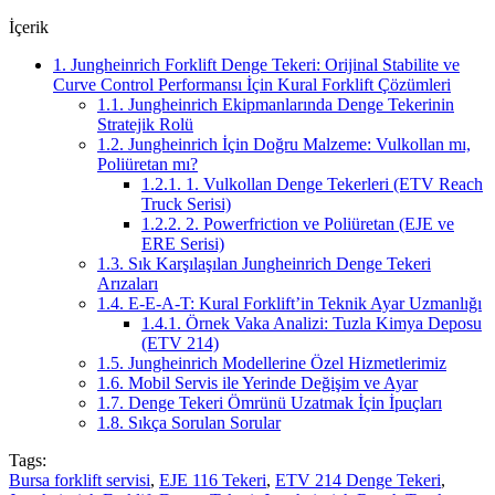
İçerik
1.
Jungheinrich Forklift Denge Tekeri: Orijinal Stabilite ve
Curve Control Performansı İçin Kural Forklift Çözümleri
1.1.
Jungheinrich Ekipmanlarında Denge Tekerinin
Stratejik Rolü
1.2.
Jungheinrich İçin Doğru Malzeme: Vulkollan mı,
Poliüretan mı?
1.2.1.
1. Vulkollan Denge Tekerleri (ETV Reach
Truck Serisi)
1.2.2.
2. Powerfriction ve Poliüretan (EJE ve
ERE Serisi)
1.3.
Sık Karşılaşılan Jungheinrich Denge Tekeri
Arızaları
1.4.
E-E-A-T: Kural Forklift’in Teknik Ayar Uzmanlığı
1.4.1.
Örnek Vaka Analizi: Tuzla Kimya Deposu
(ETV 214)
1.5.
Jungheinrich Modellerine Özel Hizmetlerimiz
1.6.
Mobil Servis ile Yerinde Değişim ve Ayar
1.7.
Denge Tekeri Ömrünü Uzatmak İçin İpuçları
1.8.
Sıkça Sorulan Sorular
Tags:
Bursa forklift servisi
,
EJE 116 Tekeri
,
ETV 214 Denge Tekeri
,