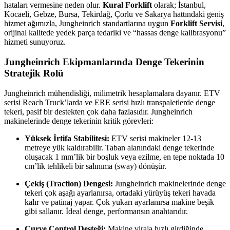
hataları vermesine neden olur.
Kural Forklift
olarak; İstanbul,
Kocaeli, Gebze, Bursa, Tekirdağ, Çorlu ve Sakarya hattındaki geniş
hizmet ağımızla, Jungheinrich standartlarına uygun
Forklift Servisi
,
orijinal kalitede yedek parça tedariki ve “hassas denge kalibrasyonu”
hizmeti sunuyoruz.
Jungheinrich Ekipmanlarında Denge Tekerinin
Stratejik Rolü
Jungheinrich mühendisliği, milimetrik hesaplamalara dayanır. ETV
serisi Reach Truck’larda ve ERE serisi hızlı transpaletlerde denge
tekeri, pasif bir destekten çok daha fazlasıdır. Jungheinrich
makinelerinde denge tekerinin kritik görevleri:
Yüksek İrtifa Stabilitesi:
ETV serisi makineler 12-13
metreye yük kaldırabilir. Taban alanındaki denge tekerinde
oluşacak 1 mm’lik bir boşluk veya ezilme, en tepe noktada 10
cm’lik tehlikeli bir salınıma (sway) dönüşür.
Çekiş (Traction) Dengesi:
Jungheinrich makinelerinde denge
tekeri çok aşağı ayarlanırsa, ortadaki yürüyüş tekeri havada
kalır ve patinaj yapar. Çok yukarı ayarlanırsa makine beşik
gibi sallanır. İdeal denge, performansın anahtarıdır.
Curve Control Desteği:
Makine viraja hızlı girdiğinde,