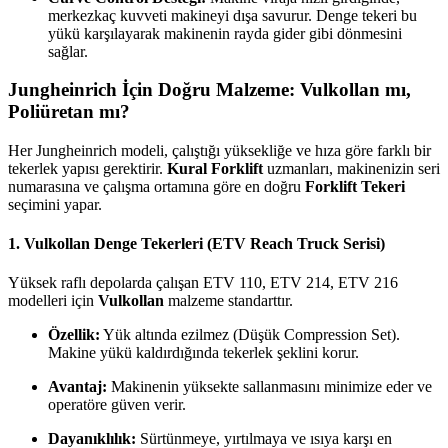
merkezkaç kuvveti makineyi dışa savurur. Denge tekeri bu
yükü karşılayarak makinenin rayda gider gibi dönmesini
sağlar.
Jungheinrich İçin Doğru Malzeme: Vulkollan mı,
Poliüretan mı?
Her Jungheinrich modeli, çalıştığı yüksekliğe ve hıza göre farklı bir
tekerlek yapısı gerektirir.
Kural Forklift
uzmanları, makinenizin seri
numarasına ve çalışma ortamına göre en doğru
Forklift Tekeri
seçimini yapar.
1. Vulkollan Denge Tekerleri (ETV Reach Truck Serisi)
Yüksek raflı depolarda çalışan ETV 110, ETV 214, ETV 216
modelleri için
Vulkollan
malzeme standarttır.
Özellik:
Yük altında ezilmez (Düşük Compression Set).
Makine yükü kaldırdığında tekerlek şeklini korur.
Avantaj:
Makinenin yüksekte sallanmasını minimize eder ve
operatöre güven verir.
Dayanıklılık:
Sürtünmeye, yırtılmaya ve ısıya karşı en