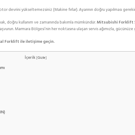
motor devrini yükseltemezsiniz (Makine fırlar). Ayarının doğru yapılması gerekir
umak, doğru kullanım ve zamanında bakımla mümkündür.
Mitsubishi Forklift
başvurun. Marmara Bölgesi’nin her noktasına ulaşan servis ağımızla, gücünüze 
 Forklift ile iletişime geçin.
İçerik
[
Gizle
]
ımı
0N)