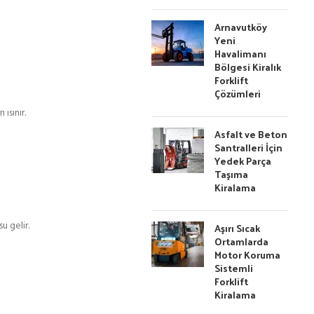
Arnavutköy
Yeni
Havalimanı
Bölgesi Kiralık
Forklift
Çözümleri
ısınır.
Asfalt ve Beton
Santralleri İçin
Yedek Parça
Taşıma
Kiralama
u gelir.
Aşırı Sıcak
Ortamlarda
Motor Koruma
Sistemli
Forklift
Kiralama