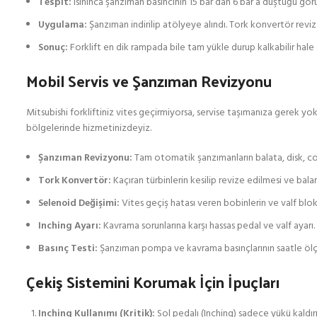
Tespit:
Isınınca şanzıman basıncının 15 bar’dan 6 bar’a düştüğü gö
Uygulama:
Şanzıman indirilip atölyeye alındı. Tork konvertör reviz
Sonuç:
Forklift en dik rampada bile tam yükle durup kalkabilir hale 
Mobil Servis ve Şanzıman Revizyonu
Mitsubishi forkliftiniz vites geçirmiyorsa, servise taşımanıza gerek yok
bölgelerinde hizmetinizdeyiz.
Şanzıman Revizyonu:
Tam otomatik şanzımanların balata, disk, co
Tork Konvertör:
Kaçıran türbinlerin kesilip revize edilmesi ve balan
Selenoid Değişimi:
Vites geçiş hatası veren bobinlerin ve valf blokl
Inching Ayarı:
Kavrama sorunlarına karşı hassas pedal ve valf ayarı.
Basınç Testi:
Şanzıman pompa ve kavrama basınçlarının saatle öl
Çekiş Sistemini Korumak İçin İpuçları
Inching Kullanımı (Kritik):
Sol pedalı (Inching) sadece yükü kaldır