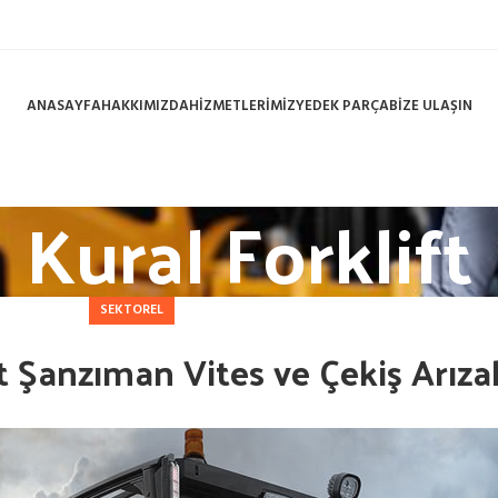
ANASAYFA
HAKKIMIZDA
HİZMETLERİMİZ
YEDEK PARÇA
BİZE ULAŞIN
Kural Forklift
SEKTOREL
t Şanzıman Vites ve Çekiş Arızal