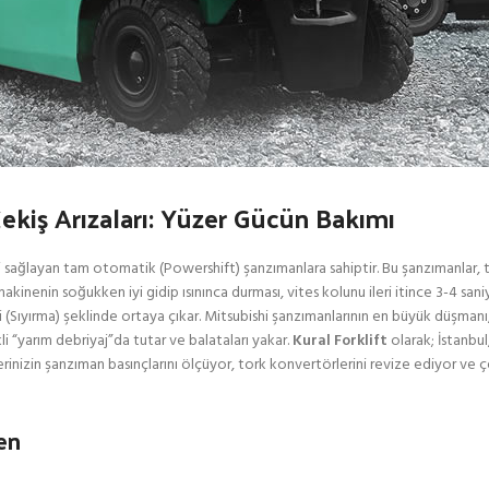
Çekiş Arızaları: Yüzer Gücün Bakımı
i sağlayan tam otomatik (Powershift) şanzımanlara sahiptir. Bu şanzımanlar, 
makinenin soğukken iyi gidip ısınınca durması, vites kolunu ileri itince 3-4 s
ırma) şeklinde ortaya çıkar. Mitsubishi şanzımanlarının en büyük düşmanı, f
li “yarım debriyaj”da tutar ve balataları yakar.
Kural Forklift
olarak; İstanbul
erinizin şanzıman basınçlarını ölçüyor, tork konvertörlerini revize ediyor ve ç
en