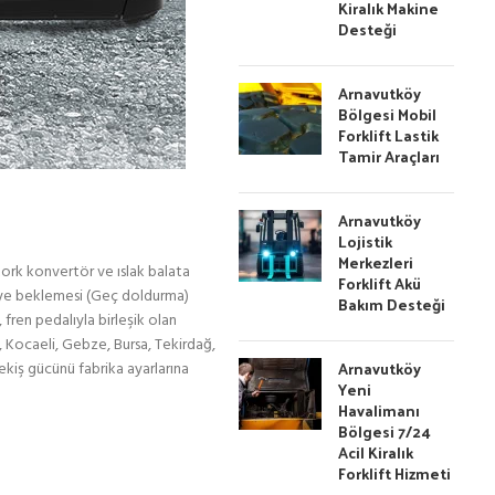
Kiralık Makine
Desteği
Arnavutköy
Bölgesi Mobil
Forklift Lastik
Tamir Araçları
Arnavutköy
Lojistik
Merkezleri
tork konvertör ve ıslak balata
Forklift Akü
aniye beklemesi (Geç doldurma)
Bakım Desteği
ren pedalıyla birleşik olan
, Kocaeli, Gebze, Bursa, Tekirdağ,
Arnavutköy
ekiş gücünü fabrika ayarlarına
Yeni
Havalimanı
Bölgesi 7/24
Acil Kiralık
Forklift Hizmeti