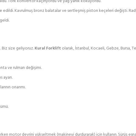
rüldü. Tork konvertör kaçırıyordu ve yağ yanık kokuyordu.
e edildi. Kavrulmuş bronz balatalar ve sertleşmiş piston keçeleri değişti. Rad
geldi.
. Biz size geliyoruz.
Kural Forklift
olarak, İstanbul, Kocaeli, Gebze, Bursa, T
nta ve rulman değişimi.
s ayarı.
arının onarımı.
çümü.
ırken motor devrini yükseltmek (makineyi durdurarak) için kullanın. Sürüş esn