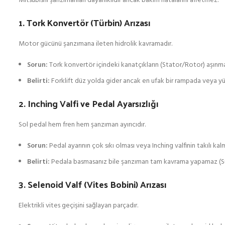
Mitsubishi şanzımanları dayanıklıdır ancak bakım hatalarını affetmez:
1. Tork Konvertör (Türbin) Arızası
Motor gücünü şanzımana ileten hidrolik kavramadır.
Sorun:
Tork konvertör içindeki kanatçıkların (Stator/Rotor) aşınma
Belirti:
Forklift düz yolda gider ancak en ufak bir rampada veya yük 
2. Inching Valfi ve Pedal Ayarsızlığı
Sol pedal hem fren hem şanzıman ayırıcıdır.
Sorun:
Pedal ayarının çok sıkı olması veya Inching valfinin takılı kalm
Belirti:
Pedala basmasanız bile şanzıman tam kavrama yapamaz (Sürek
3. Selenoid Valf (Vites Bobini) Arızası
Elektrikli vites geçişini sağlayan parçadır.