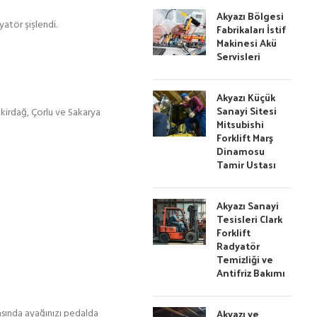
Akyazı Bölgesi
yatör şişlendi.
Fabrikaları İstif
Makinesi Akü
Servisleri
Akyazı Küçük
Sanayi Sitesi
ekirdağ, Çorlu ve Sakarya
Mitsubishi
Forklift Marş
Dinamosu
Tamir Ustası
Akyazı Sanayi
Tesisleri Clark
Forklift
Radyatör
Temizliği ve
Antifriz Bakımı
Akyazı ve
asında ayağınızı pedalda