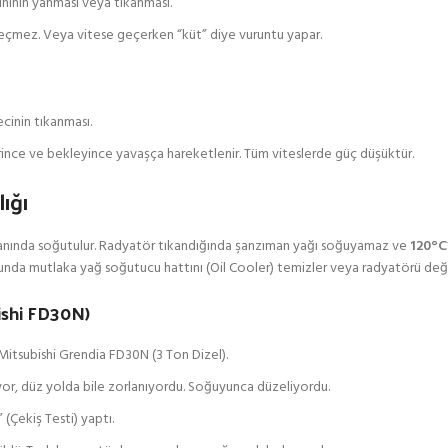
ninin yanması veya tıkanması.
 geçmez. Veya vitese geçerken “küt” diye vuruntu yapar.
cinin tıkanması.
nce ve bekleyince yavaşça hareketlenir. Tüm viteslerde güç düşüktür.
ığı
zanında soğutulur. Radyatör tıkandığında şanzıman yağı soğuyamaz ve
120°C
nda mutlaka yağ soğutucu hattını (Oil Cooler) temizler veya radyatörü değiş
ishi FD30N)
Mitsubishi Grendia FD30N (3 Ton Dizel).
yor, düz yolda bile zorlanıyordu. Soğuyunca düzeliyordu.
(Çekiş Testi) yaptı.