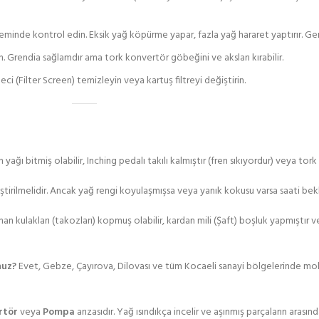
eminde kontrol edin. Eksik yağ köpürme yapar, fazla yağ hararet yaptırır. Ge
Grendia sağlamdır ama tork konvertör göbeğini ve aksları kırabilir.
i (Filter Screen) temizleyin veya kartuş filtreyi değiştirin.
yağı bitmiş olabilir, Inching pedalı takılı kalmıştır (fren sıkıyordur) veya tork 
ştirilmelidir. Ancak yağ rengi koyulaşmışsa veya yanık kokusu varsa saati be
man kulakları (takozları) kopmuş olabilir, kardan mili (Şaft) boşluk yapmıştır
nuz?
Evet, Gebze, Çayırova, Dilovası ve tüm Kocaeli sanayi bölgelerinde mobil
rtör
veya
Pompa
arızasıdır. Yağ ısındıkça incelir ve aşınmış parçaların arası