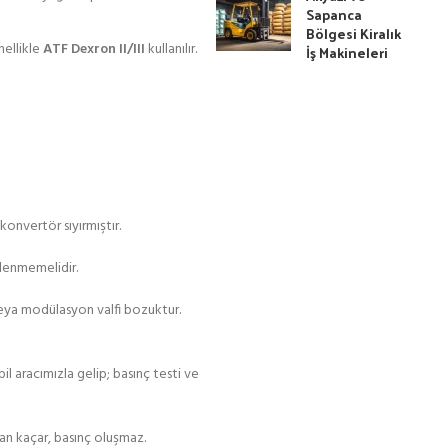
Sapanca
Bölgesi Kiralık
nellikle
ATF Dexron II/III
kullanılır.
İş Makineleri
konvertör sıyırmıştır.
klenmemelidir.
 veya modülasyon valfi bozuktur.
 aracımızla gelip; basınç testi ve
ndan kaçar, basınç oluşmaz.