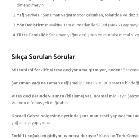
dinlendirmeyin.
Yağ Seviyesi:
Şanzıman yağını motor çalışırken, rölantide ve düz z
Yön Değiştirme:
Makine tam durmadan İleri-Geri (Mekik) yapmayın. 
Filtre Temizliği:
Şanzıman yağını değiştirirken mutlaka metal süzgec
Sıkça Sorulan Sorular
Mitsubishi forklift vitese geçiyor ama gitmiyor, neden?
Şanzıman 
Şanzıman yağı ne zaman değişmeli?
Genellikle 1000 saatte bir deği
Vites geçişlerinde vuruntu (kütleme) var, normal mi?
Hayır. Şanzı
Vuruntu diferansiyeli dağıtabilir.
Kocaeli Gebze bölgesinde yerinde şanzıman testi yapıyor musu
yağ analizi yapıyoruz.
Forklift soğukken gidiyor, ısınınca duruyor?
Klasik bir
Tork Konve