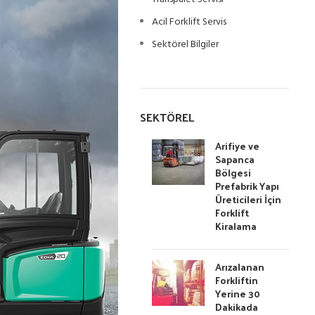
Acil Forklift Servis
Sektörel Bilgiler
SEKTÖREL
Arifiye ve
Sapanca
Bölgesi
Prefabrik Yapı
Üreticileri İçin
Forklift
Kiralama
Arızalanan
Forkliftin
Yerine 30
Dakikada