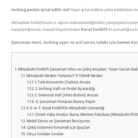
Inching pedalı iptal edilir mi?
Hayır. İptal edilirse yükü kaldırırken 
Mitsubishi forkliftinizin o Japon mükemmelliğindeki yürüyüşünü kor
karşılaştığınızda, masrafı büyütmeden
Kural Forklift
‘in uzmanlığına 
Şanzıman testi, Inching ayarı ve acil servis talebi için hemen Kural
1.
Mitsubishi Forklift Şanzıman Vites ve Çekiş Arızaları: Yüzer Gücün Bak
1.1.
Mitsubishi Neden Yürümez? 4 Teknik Neden
1.1.1.
1. Tork Konvertör (Türbin) Arızası
1.1.2.
2. Inching Valfi ve Pedal Ayarsızlığı
1.1.3.
3. Selenoid Valf (Vites Bobini) Arızası
1.1.4.
4. Şanzıman Pompası Basınç Kaybı
1.2.
E-E-A-T: Kural Forklift’in Mitsubishi Uzmanlığı
1.2.1.
Örnek Vaka Analizi: Bursa Mermer Fabrikası (Mitsubishi FD3
1.3.
Mobil Servis ve Şanzıman Revizyonu
1.4.
Çekiş Sistemini Korumak İçin İpuçları
1.5.
Sıkça Sorulan Sorular