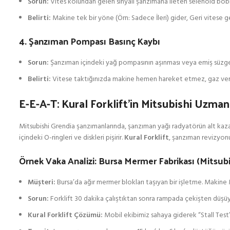
Sorun:
Vites kolundan gelen sinyali şanzımana ileten selenoid bobi
Belirti:
Makine tek bir yöne (Örn: Sadece İleri) gider, Geri vitese
4. Şanzıman Pompası Basınç Kaybı
Sorun:
Şanzıman içindeki yağ pompasının aşınması veya emiş süzge
Belirti:
Vitese taktığınızda makine hemen hareket etmez, gaz veri
E-E-A-T: Kural Forklift’in Mitsubishi Uzmanl
Mitsubishi Grendia şanzımanlarında, şanzıman yağı radyatörün alt ka
içindeki O-ringleri ve diskleri pişirir.
Kural Forklift
, şanzıman revizyonu
Örnek Vaka Analizi: Bursa Mermer Fabrikası (Mitsub
Müşteri:
Bursa’da ağır mermer blokları taşıyan bir işletme. Makine 
Sorun:
Forklift 30 dakika çalıştıktan sonra rampada çekişten düşü
Kural Forklift Çözümü:
Mobil ekibimiz sahaya giderek “Stall Test” 