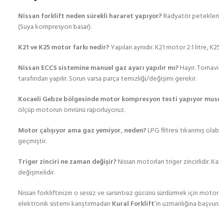
Nissan forklift neden sürekli hararet yapıyor?
Radyatör petekleri t
(Suya kompresyon basar).
K21 ve K25 motor farkı nedir?
Yapıları aynıdır. K21 motor 2.1 litre, K
Nissan ECCS sistemine manuel gaz ayarı yapılır mı?
Hayır. Tornavi
tarafından yapılır. Sorun varsa parça temizliği/değişimi gerekir.
Kocaeli Gebze bölgesinde motor kompresyon testi yapıyor mus
ölçüp motorun ömrünü raporluyoruz.
Motor çalışıyor ama gaz yemiyor, neden?
LPG filtresi tıkanmış ola
geçmiştir.
Triger zinciri ne zaman değişir?
Nissan motorları triger zincirlidir.
değişmelidir.
Nissan forkliftinizin o sessiz ve sarsıntısız gücünü sürdürmek için moto
elektronik sistemi karıştırmadan
Kural Forklift
‘in uzmanlığına başvuru