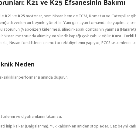
orunları: K21 ve K25 Efsanesinin Bakımı
kle
K21
ve
K25
motorlar, hem Nissan hem de TCM, Komatsu ve Caterpillar gib
tem)
adı verilen bir beyinle yönetilir. Yani gaz ayarı tornavida ile yapılmaz, se
gülatörünün (Vaporizer) kirlenmesi, silindir kapak contasının yanması (Harare
ir Nissan motorunda alüminyum silindir kapağı çok çabuk eğilir.
Kural Forkli
a, Nissan forkliftlerinizin motor rektifiyelerini yapıyor, ECCS sistemlerini t
eknik Neden
ksaklıklar performansı anında düşürür:
örlerini ve diyaframlarını tıkaması.
saati inip kalkar (Dalgalanma). Yük kaldırırken aniden stop eder. Gaz beyni ka