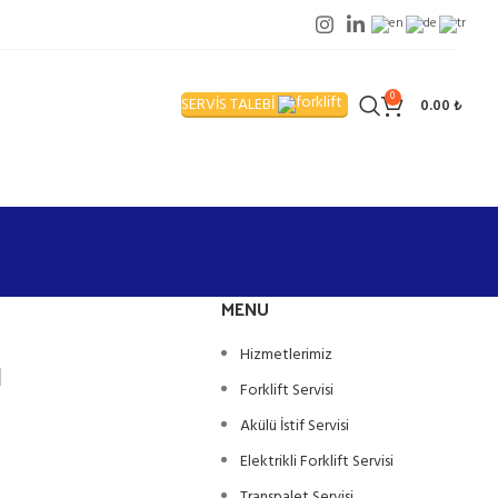
0
SERVİS TALEBİ
0.00
₺
MENU
ı
Hizmetlerimiz
Forklift Servisi
Akülü İstif Servisi
Elektrikli Forklift Servisi
Transpalet Servisi