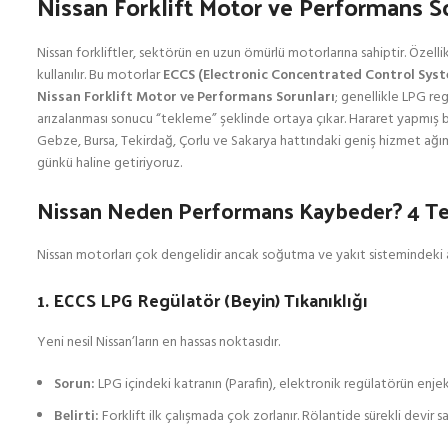
Nissan Forklift Motor ve Performans S
Nissan forkliftler, sektörün en uzun ömürlü motorlarına sahiptir. Özelli
kullanılır. Bu motorlar
ECCS (Electronic Concentrated Control Sys
Nissan Forklift Motor ve Performans Sorunları
; genellikle LPG re
arızalanması sonucu “tekleme” şeklinde ortaya çıkar. Hararet yapmış b
Gebze, Bursa, Tekirdağ, Çorlu ve Sakarya hattındaki geniş hizmet ağımızl
günkü haline getiriyoruz.
Nissan Neden Performans Kaybeder? 4 T
Nissan motorları çok dengelidir ancak soğutma ve yakıt sistemindeki a
1. ECCS LPG Regülatör (Beyin) Tıkanıklığı
Yeni nesil Nissan’ların en hassas noktasıdır.
Sorun:
LPG içindeki katranın (Parafin), elektronik regülatörün enjekt
Belirti:
Forklift ilk çalışmada çok zorlanır. Rölantide sürekli devir 