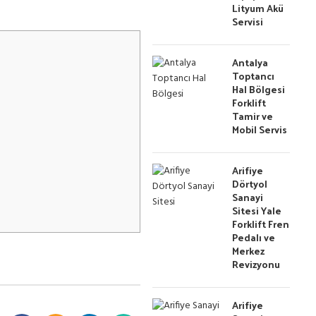
Lityum Akü
Servisi
Antalya
Toptancı
Hal Bölgesi
Forklift
Tamir ve
Mobil Servis
Arifiye
Dörtyol
Sanayi
Sitesi Yale
Forklift Fren
Pedalı ve
Merkez
Revizyonu
Arifiye