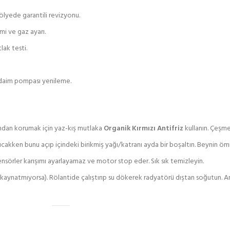
ölyede garantili revizyonu.
mi ve gaz ayarı.
lak testi.
rdaim pompası yenileme.
ndan korumak için yaz-kış mutlaka
Organik Kırmızı Antifriz
kullanın. Çeşme
sıcakken bunu açıp içindeki birikmiş yağı/katranı ayda bir boşaltın. Beynin ömr
 sensörler karışımı ayarlayamaz ve motor stop eder. Sık sık temizleyin.
ynatmıyorsa). Rölantide çalıştırıp su dökerek radyatörü dıştan soğutun. A