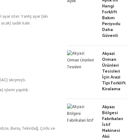
Hangi
Forklift
yar ister. Yanlış ayar (sıkı
Bakım
Periyodu
cak) sadık kalır.
Daha
Güvenli
Akyazi
Orman
Ürünleri
Tesisleri
İçin Arazi
C) sıkışmıştı.
Tipi Forklift
Kiralama
 işlemi yapıldı.
Akyazı
Bölgesi
Fabrikaları
İstif
ebze, Bursa, Tekirdağ, Çorlu ve
Makinesi
Akü