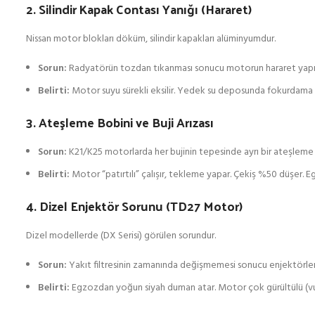
2. Silindir Kapak Contası Yanığı (Hararet)
Nissan motor blokları döküm, silindir kapakları alüminyumdur.
Sorun:
Radyatörün tozdan tıkanması sonucu motorun hararet yapmas
Belirti:
Motor suyu sürekli eksilir. Yedek su deposunda fokurdama o
3. Ateşleme Bobini ve Buji Arızası
Sorun:
K21/K25 motorlarda her bujinin tepesinde ayrı bir ateşleme bo
Belirti:
Motor “patırtılı” çalışır, tekleme yapar. Çekiş %50 düşer. 
4. Dizel Enjektör Sorunu (TD27 Motor)
Dizel modellerde (DX Serisi) görülen sorundur.
Sorun:
Yakıt filtresinin zamanında değişmemesi sonucu enjektörle
Belirti:
Egzozdan yoğun siyah duman atar. Motor çok gürültülü (vurunt