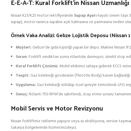
E-E-A-T: Kural Forklift’in Nissan Uzmanlığı
Nissan K21/K25 motor rektifiyesinde
Supap Ayarı
hayati önem taşır. B
supap), motor ısınınca supabın açık kalmasına ve yanmasına neden olu
Örnek Vaka Analizi: Gebze Lojistik Deposu (Nissan 1F
Müşteri:
Gebze’de gıda lojistiği yapan bir depo. Makine Nissan 1F
Sorun:
Forklift ısındıktan sonra rölantide durmuyor, sürekli stop
Kural Forklift Çözümü:
Mobil ekibimiz sahaya giderek ECCS sistem
Tespit:
Gaz kelebeği gövdesinin (Throttle Body) kurum bağladığı ve
Uygulama:
Gaz kelebeği sökülüp özel spreyle temizlendi. LPG enjekt
Sonuç:
Rölanti 750 RPM’de sabitlendi, stop etme sorunu tamamen
Mobil Servis ve Motor Revizyonu
Nissan forkliftiniz tekleme yapıyor veya su eksiltiyorsa, servise taşıma
Sakarya bölgelerinde hizmetinizdeyiz.