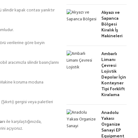
silindir kapak contası yanıktır
Akyazı ve
Sapanca
Bölgesi
Kiralık İş
umludur.
Makineleri
sörü verilerine göre beyin
Ambarlı
Limanı
l aracımızla silindir basınçlarını
Çevresi
Lojistik
Depolar İçin
ır. Makine koruma moduna
Konteyner
Tipi Forklift
Kiralama
Şıkırtı) gergisi veya paletleri
Anadolu
Yakası
arı
ile karşılaştığınızda,
Organize
ini açıyoruz.
Sanayi EP
Equipment