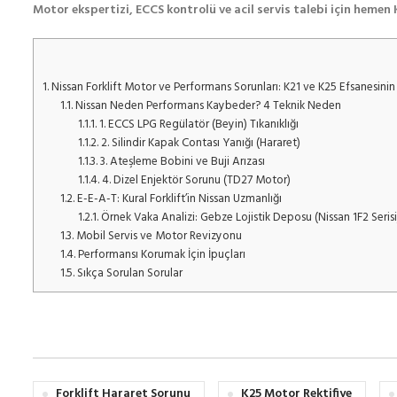
Motor ekspertizi, ECCS kontrolü ve acil servis talebi için hemen Ku
1.
Nissan Forklift Motor ve Performans Sorunları: K21 ve K25 Efsanesinin
1.1.
Nissan Neden Performans Kaybeder? 4 Teknik Neden
1.1.1.
1. ECCS LPG Regülatör (Beyin) Tıkanıklığı
1.1.2.
2. Silindir Kapak Contası Yanığı (Hararet)
1.1.3.
3. Ateşleme Bobini ve Buji Arızası
1.1.4.
4. Dizel Enjektör Sorunu (TD27 Motor)
1.2.
E-E-A-T: Kural Forklift’in Nissan Uzmanlığı
1.2.1.
Örnek Vaka Analizi: Gebze Lojistik Deposu (Nissan 1F2 Serisi
1.3.
Mobil Servis ve Motor Revizyonu
1.4.
Performansı Korumak İçin İpuçları
1.5.
Sıkça Sorulan Sorular
Forklift Hararet Sorunu
K25 Motor Rektifiye