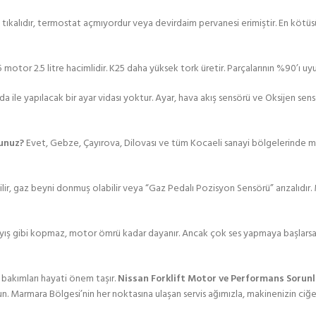
ıkalıdır, termostat açmıyordur veya devirdaim pervanesi erimiştir. En kötüsü 
25 motor 2.5 litre hacimlidir. K25 daha yüksek tork üretir. Parçalarının %90’ı uy
da ile yapılacak bir ayar vidası yoktur. Ayar, hava akış sensörü ve Oksijen sen
unuz?
Evet, Gebze, Çayırova, Dilovası ve tüm Kocaeli sanayi bölgelerinde mobi
bilir, gaz beyni donmuş olabilir veya “Gaz Pedalı Pozisyon Sensörü” arızalıd
 Kayış gibi kopmaz, motor ömrü kadar dayanır. Ancak çok ses yapmaya başlarsa (
r bakımları hayati önem taşır.
Nissan Forklift Motor ve Performans Sorunl
n. Marmara Bölgesi’nin her noktasına ulaşan servis ağımızla, makinenizin ciğer