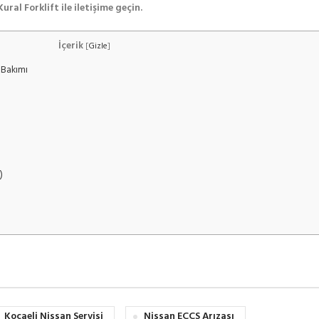
ral Forklift ile iletişime geçin.
İçerik
[
Gizle
]
 Bakımı
)
Kocaeli Nissan Servisi
Nissan ECCS Arızası