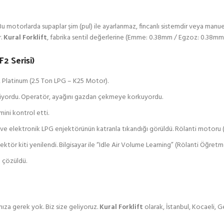
u motorlarda supaplar şim (pul) ile ayarlanmaz, fincanlı sistemdir veya manuel a
r.
Kural Forklift
, fabrika sentil değerlerine (Emme: 0.38mm / Egzoz: 0.38mm sı
2 Serisi)
2 Platinum (2.5 Ton LPG – K25 Motor).
 ediyordu. Operatör, ayağını gazdan çekmeye korkuyordu.
ini kontrol etti.
 elektronik LPG enjektörünün katranla tıkandığı görüldü. Rölanti motoru (IA
ör kiti yenilendi. Bilgisayar ile “Idle Air Volume Learning” (Rölanti Öğretme)
 çözüldü.
nıza gerek yok. Biz size geliyoruz.
Kural Forklift
olarak, İstanbul, Kocaeli, G