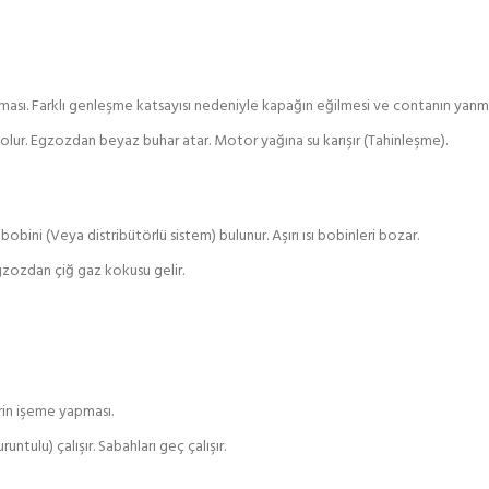
ı. Farklı genleşme katsayısı nedeniyle kapağın eğilmesi ve contanın yanma
lur. Egzozdan beyaz buhar atar. Motor yağına su karışır (Tahinleşme).
bini (Veya distribütörlü sistem) bulunur. Aşırı ısı bobinleri bozar.
Egzozdan çiğ gaz kokusu gelir.
rin işeme yapması.
ulu) çalışır. Sabahları geç çalışır.