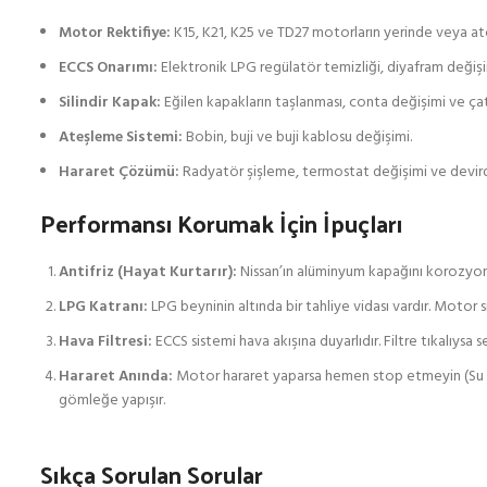
Motor Rektifiye:
K15, K21, K25 ve TD27 motorların yerinde veya at
ECCS Onarımı:
Elektronik LPG regülatör temizliği, diyafram değişi
Silindir Kapak:
Eğilen kapakların taşlanması, conta değişimi ve çat
Ateşleme Sistemi:
Bobin, buji ve buji kablosu değişimi.
Hararet Çözümü:
Radyatör şişleme, termostat değişimi ve devi
Performansı Korumak İçin İpuçları
Antifriz (Hayat Kurtarır):
Nissan’ın alüminyum kapağını korozyo
LPG Katranı:
LPG beyninin altında bir tahliye vidası vardır. Motor 
Hava Filtresi:
ECCS sistemi hava akışına duyarlıdır. Filtre tıkalıysa
Hararet Anında:
Motor hararet yaparsa hemen stop etmeyin (Su ka
gömleğe yapışır.
Sıkça Sorulan Sorular