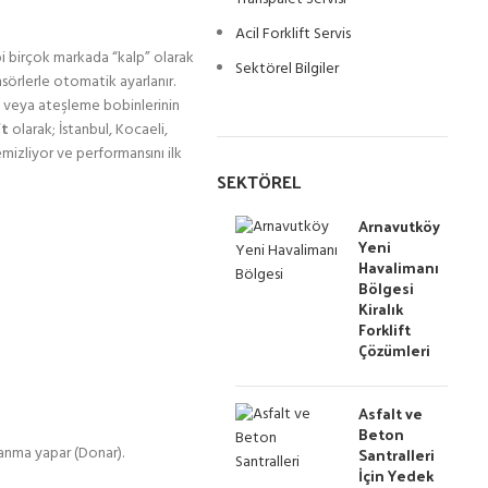
Acil Forklift Servis
i birçok markada “kalp” olarak
Sektörel Bilgiler
nsörlerle otomatik ayarlanır.
t) veya ateşleme bobinlerinin
ft
olarak; İstanbul, Kocaeli,
emizliyor ve performansını ilk
SEKTÖREL
Arnavutköy
Yeni
Havalimanı
Bölgesi
Kiralık
Forklift
Çözümleri
Asfalt ve
Beton
rlanma yapar (Donar).
Santralleri
İçin Yedek