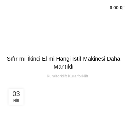
0.00
₺
Kural Forklift
SEKTOREL
Sıfır mı İkinci El mi Hangi İstif Makinesi Daha
Mantıklı
Kuralforklift Kuralforklift
03
NIS