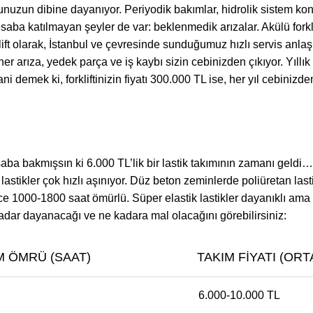
rnunuzun dibine dayanıyor. Periyodik bakımlar, hidrolik sistem kont
 hesaba katılmayan şeyler de var: beklenmedik arızalar. Akülü fork
lift olarak, İstanbul ve çevresinde sunduğumuz hızlı servis anlaşm
r arıza, yedek parça ve iş kaybı sizin cebinizden çıkıyor. Yıllı
 demek ki, forkliftinizin fiyatı 300.000 TL ise, her yıl cebinizd
esaba bakmışsın ki 6.000 TL’lik bir lastik takımının zamanı geldi
lastikler çok hızlı aşınıyor. Düz beton zeminlerde poliüretan las
e 1000-1800 saat ömürlü. Süper elastik lastikler dayanıklı ama 
 kadar dayanacağı ve ne kadara mal olacağını görebilirsiniz:
M ÖMRÜ (SAAT)
TAKIM FIYATI (OR
6.000-10.000 TL