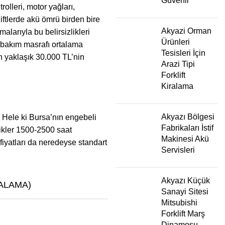
Güvenli
rolleri, motor yağları,
liftlerde akü ömrü birden bire
Akyazi Orman
alarıyla bu belirsizlikleri
Ürünleri
k bakım masrafı ortalama
Tesisleri İçin
en yaklaşık 30.000 TL’nin
Arazi Tipi
Forklift
Kiralama
Akyazı Bölgesi
… Hele ki
Bursa
’nın engebeli
Fabrikaları İstif
tikler 1500-2500 saat
Makinesi Akü
fiyatları da neredeyse standart
Servisleri
Akyazı Küçük
TALAMA)
Sanayi Sitesi
Mitsubishi
Forklift Marş
Dinamosu