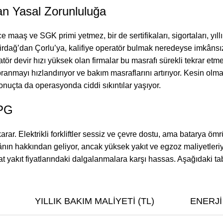
an Yasal Zorunluluğa
e maaş ve SGK primi yetmez, bir de sertifikaları, sigortaları, yıll
ekirdağ’dan Çorlu’ya, kalifiye operatör bulmak neredeyse imkâns
tör devir hızı yüksek olan firmalar bu masrafı sürekli tekrar etm
pranmayı hızlandırıyor ve bakım masraflarını artırıyor. Kesin olma
sonuçta da operasyonda ciddi sıkıntılar yaşıyor.
LPG
rar. Elektrikli forkliftler sessiz ve çevre dostu, ama batarya ömrü
ekânın hakkından geliyor, ancak yüksek yakıt ve egzoz maliyetleri
yakıt fiyatlarındaki dalgalanmalara karşı hassas. Aşağıdaki tablod
YILLIK BAKIM MALIYETI (TL)
ENERJI 