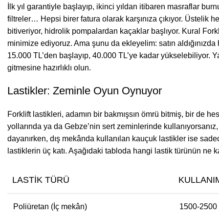
İlk yıl garantiyle başlayıp, ikinci yıldan itibaren masraflar bu
filtreler… Hepsi birer fatura olarak karşınıza çıkıyor. Üstelik
bitiveriyor, hidrolik pompalardan kaçaklar başlıyor. Kural Fork
minimize ediyoruz. Ama şunu da ekleyelim: satın aldığınızda he
15.000 TL’den başlayıp, 40.000 TL’ye kadar yükselebiliyor. Yani
gitmesine hazırlıklı olun.
Lastikler: Zeminle Oyun Oynuyor
Forklift lastikleri, adamın bir bakmışsın ömrü bitmiş, bir de h
yollarında ya da Gebze’nin sert zeminlerinde kullanıyorsanız, 
dayanırken, dış mekânda kullanılan kauçuk lastikler ise sadec
lastiklerin üç katı. Aşağıdaki tabloda hangi lastik türünün ne
LASTIK TÜRÜ
KULLANI
Poliüretan (İç mekân)
1500-2500