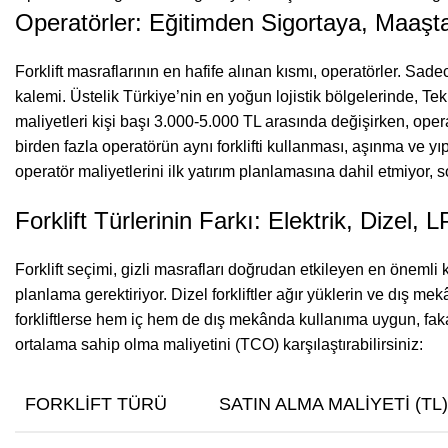
Operatörler: Eğitimden Sigortaya, Maaşt
Forklift masraflarının en hafife alınan kısmı, operatörler. Sadec
kalemi. Üstelik Türkiye’nin en yoğun lojistik bölgelerinde, T
maliyetleri kişi başı 3.000-5.000 TL arasında değişirken, opera
birden fazla operatörün aynı forklifti kullanması, aşınma ve yı
operatör maliyetlerini ilk yatırım planlamasına dahil etmiyor, 
Forklift Türlerinin Farkı: Elektrik, Dizel, 
Forklift seçimi, gizli masrafları doğrudan etkileyen en önemli ka
planlama gerektiriyor. Dizel forkliftler ağır yüklerin ve dış m
forkliftlerse hem iç hem de dış mekânda kullanıma uygun, fakat 
ortalama sahip olma maliyetini (TCO) karşılaştırabilirsiniz:
FORKLIFT TÜRÜ
SATIN ALMA MALIYETI (TL)