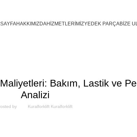
SAYFA
HAKKIMIZDA
HİZMETLERİMİZ
YEDEK PARÇA
BİZE U
SEKTOREL
i Maliyetleri: Bakım, Lastik ve 
Analizi
osted by
Kuralforklift Kuralforklift