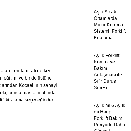
Aşırı Sıcak
Ortamlarda
Motor Koruma
Sistemli Forklift
Kiralama
Aylık Forklift
Kontrol ve
Bakım
raları-fren-tamiratı derken
Anlaşması ile
in eğitimi ve bir de üstüne
Sıfır Duruş
klarından Kocaeli’nin sanayi
Süresi
Peki, bunca masrafın altında
lift kiralama
seçeneğinden
Aylık mı 6 Aylık
mı Hangi
Forklift Bakım
Periyodu Daha