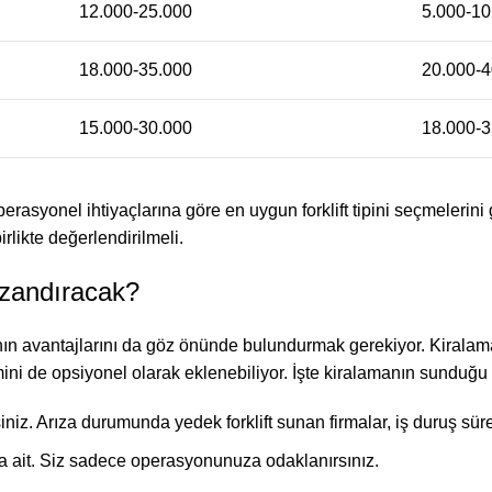
12.000-25.000
5.000-10
18.000-35.000
20.000-4
15.000-30.000
18.000-3
syonel ihtiyaçlarına göre en uygun forklift tipini seçmelerini g
rlikte değerlendirilmeli.
azandıracak?
amanın avantajlarını da göz önünde bulundurmak gerekiyor. Kirala
mini de opsiyonel olarak eklenebiliyor. İşte kiralamanın sunduğu 
z. Arıza durumunda yedek forklift sunan firmalar, iş duruş süresin
 ait. Siz sadece operasyonunuza odaklanırsınız.