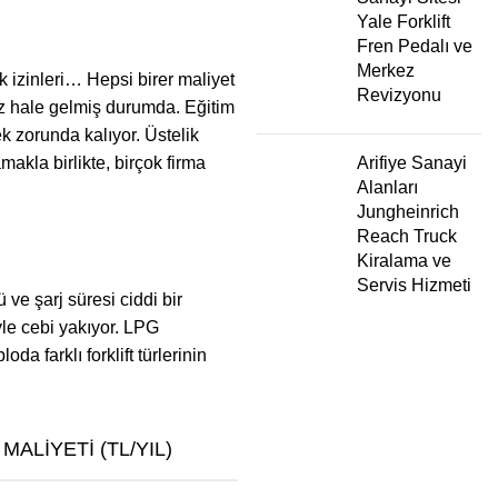
Yale Forklift
Fren Pedalı ve
Merkez
ık izinleri… Hepsi birer maliyet
Revizyonu
ız hale gelmiş durumda. Eğitim
ek zorunda kalıyor. Üstelik
makla birlikte, birçok firma
Arifiye Sanayi
Alanları
Jungheinrich
Reach Truck
Kiralama ve
Servis Hizmeti
 ve şarj süresi ciddi bir
yle cebi yakıyor. LPG
a farklı forklift türlerinin
MALIYETI (TL/YIL)