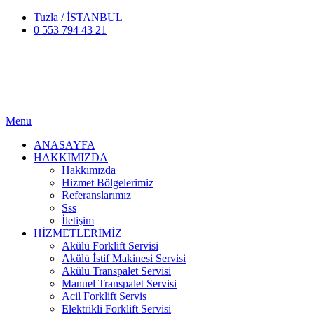
Tuzla / İSTANBUL
0 553 794 43 21
Menu
ANASAYFA
HAKKIMIZDA
Hakkımızda
Hizmet Bölgelerimiz
Referanslarımız
Sss
İletişim
HİZMETLERİMİZ
Akülü Forklift Servisi
Akülü İstif Makinesi Servisi
Akülü Transpalet Servisi
Manuel Transpalet Servisi
Acil Forklift Servis
Elektrikli Forklift Servisi