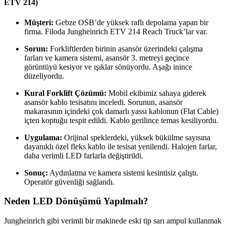
ETV 214)
Müşteri:
Gebze OSB’de yüksek raflı depolama yapan bir
firma. Filoda Jungheinrich ETV 214 Reach Truck’lar var.
Sorun:
Forkliftlerden birinin asansör üzerindeki çalışma
farları ve kamera sistemi, asansör 3. metreyi geçince
görüntüyü kesiyor ve ışıklar sönüyordu. Aşağı inince
düzeliyordu.
Kural Forklift Çözümü:
Mobil ekibimiz sahaya giderek
asansör kablo tesisatını inceledi. Sorunun, asansör
makarasının içindeki çok damarlı yassı kablonun (Flat Cable)
içten koptuğu tespit edildi. Kablo gerilince temas kesiliyordu.
Uygulama:
Orijinal speklerdeki, yüksek bükülme sayısına
dayanıklı özel fleks kablo ile tesisat yenilendi. Halojen farlar,
daha verimli LED farlarla değiştirildi.
Sonuç:
Aydınlatma ve kamera sistemi kesintisiz çalıştı.
Operatör güvenliği sağlandı.
Neden LED Dönüşümü Yapılmalı?
Jungheinrich gibi verimli bir makinede eski tip sarı ampul kullanmak