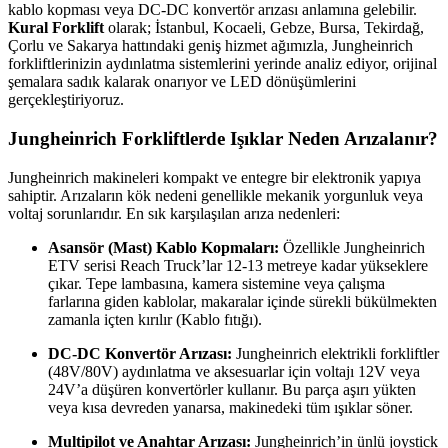
kablo kopması veya DC-DC konvertör arızası anlamına gelebilir.
Kural Forklift
olarak; İstanbul, Kocaeli, Gebze, Bursa, Tekirdağ,
Çorlu ve Sakarya hattındaki geniş hizmet ağımızla, Jungheinrich
forkliftlerinizin aydınlatma sistemlerini yerinde analiz ediyor, orijinal
şemalara sadık kalarak onarıyor ve LED dönüşümlerini
gerçekleştiriyoruz.
Jungheinrich Forkliftlerde Işıklar Neden Arızalanır?
Jungheinrich makineleri kompakt ve entegre bir elektronik yapıya
sahiptir. Arızaların kök nedeni genellikle mekanik yorgunluk veya
voltaj sorunlarıdır. En sık karşılaşılan arıza nedenleri:
Asansör (Mast) Kablo Kopmaları:
Özellikle Jungheinrich
ETV serisi Reach Truck’lar 12-13 metreye kadar yükseklere
çıkar. Tepe lambasına, kamera sistemine veya çalışma
farlarına giden kablolar, makaralar içinde sürekli bükülmekten
zamanla içten kırılır (Kablo fıtığı).
DC-DC Konvertör Arızası:
Jungheinrich elektrikli forkliftler
(48V/80V) aydınlatma ve aksesuarlar için voltajı 12V veya
24V’a düşüren konvertörler kullanır. Bu parça aşırı yükten
veya kısa devreden yanarsa, makinedeki tüm ışıklar söner.
Multipilot ve Anahtar Arızası:
Jungheinrich’in ünlü joystick