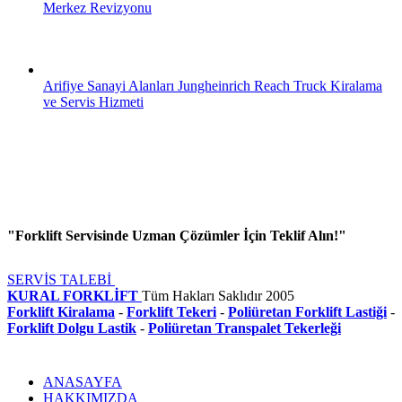
Merkez Revizyonu
Arifiye Sanayi Alanları Jungheinrich Reach Truck Kiralama
ve Servis Hizmeti
"Forklift Servisinde Uzman Çözümler İçin Teklif Alın!"
SERVİS TALEBİ
KURAL FORKLİFT
Tüm Hakları Saklıdır
2005
Forklift Kiralama
-
Forklift Tekeri
-
Poliüretan Forklift Lastiği
-
Forklift Dolgu Lastik
-
Poliüretan Transpalet Tekerleği
ANASAYFA
HAKKIMIZDA