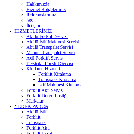
Hakkımızda
Hizmet Bölgelerimiz
Referanslarımız
Sss
İletişim
HİZMETLERİMİZ
Akülü Forklift Servisi
Akülü İstif Makinesi Servisi
Akülü Transpalet Servisi
Manuel Transpalet Servisi
Acil Forklift Servis
Elektrikli Forklift Servisi
Kiralama Hizmeti
Forklift Kiralama
Transpalet Kiralama
İstif Makinesi Kiralama
Forklift Akü Servisi
Forklift Dolgu Lastiği
Markalar
YEDEK PARÇA
Akülü İstif
Forklift
Transpalet
Forklift Akü
Forklift Lastik