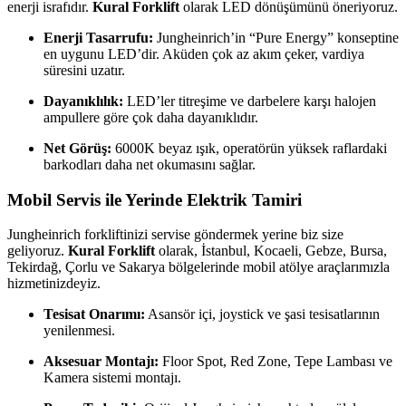
enerji israfıdır.
Kural Forklift
olarak LED dönüşümünü öneriyoruz.
Enerji Tasarrufu:
Jungheinrich’in “Pure Energy” konseptine
en uygunu LED’dir. Aküden çok az akım çeker, vardiya
süresini uzatır.
Dayanıklılık:
LED’ler titreşime ve darbelere karşı halojen
ampullere göre çok daha dayanıklıdır.
Net Görüş:
6000K beyaz ışık, operatörün yüksek raflardaki
barkodları daha net okumasını sağlar.
Mobil Servis ile Yerinde Elektrik Tamiri
Jungheinrich forkliftinizi servise göndermek yerine biz size
geliyoruz.
Kural Forklift
olarak, İstanbul, Kocaeli, Gebze, Bursa,
Tekirdağ, Çorlu ve Sakarya bölgelerinde mobil atölye araçlarımızla
hizmetinizdeyiz.
Tesisat Onarımı:
Asansör içi, joystick ve şasi tesisatlarının
yenilenmesi.
Aksesuar Montajı:
Floor Spot, Red Zone, Tepe Lambası ve
Kamera sistemi montajı.