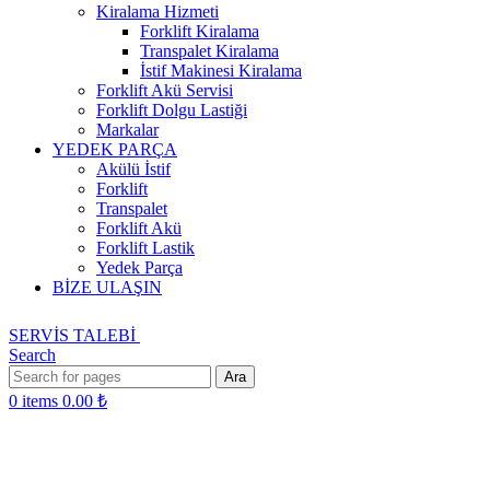
Kiralama Hizmeti
Forklift Kiralama
Transpalet Kiralama
İstif Makinesi Kiralama
Forklift Akü Servisi
Forklift Dolgu Lastiği
Markalar
YEDEK PARÇA
Akülü İstif
Forklift
Transpalet
Forklift Akü
Forklift Lastik
Yedek Parça
BİZE ULAŞIN
SERVİS TALEBİ
Search
Ara
0
items
0.00
₺