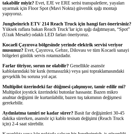
takabilir miyiz?
Evet, EJE ve ERE serisi transpaletlere, yayaları
uyarmak için Floor Spot (Mavi Nokta) güvenlik ışığı montajı
yapıyoruz.
Jungheinrich ETV 214 Reach Truck için hangi farı önerirsiniz?
Yüksek raflara bakan Reach Truck’lar için ışığı dağıtmayan, “Spot”
(Uzak Mesafe) odaklı LED farları öneriyoruz.
Kocaeli Çayırova bölgesinde yerinde elektrik servisi veriyor
musunuz?
Evet, Çayırova, Gebze, Dilovası ve tüm Kocaeli sanayi
bölgeleri günlük servis rotamızdadır.
Farlar titriyor, sorun ne olabilir?
Genellikle asansör
kablolarındaki bir kırık (temassızlık) veya şasi topraklamasındaki
gevşeklik bu soruna yol açar.
Multipilot üzerindeki far düğmesi çalışmıyor, tamir edilir mi?
Multipilot joystick üzerindeki butonlar hassastır. Bazen mikro
anahtar değişimi ile kurtarılabilir, bazen tuş takımının değişmesi
gerekebilir.
Aydınlatma tamiri ne kadar sürer?
Basit far değişimleri 30-45
dakika sürerken, asansör içi kablo tesisatı değişimi (Reach Truck
için) 2-4 saat sürebilir.
Karanlıkta veya kör noktada çalışan bir Jungheinrich, iş güvenliği