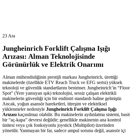
23
Ara
Jungheinrich Forklift Çalışma Işığı
Arızası: Alman Teknolojisinde
Görünürlük ve Elektrik Onarımı
Alman mühendisliğinin prestijli markası Jungheinrich, ürettiği
makinelerde (özellikle ETV Reach Truck ve EFG serisi) yüksek
teknoloji ve güvenlik standartlarını benimser. Jungheinrich’in “Floor
Spot” (Yere yansıyan ışık) teknolojisi, sessiz çalışan elektrikli
makinelerin güvenliği için bir endüstri standardı haline gelmiştir.
Ancak, yoğun asansör hareketleri, titreşim ve elektriksel
yüklenmeler nedeniyle
Jungheinrich Forklift Çalışma Işığı
Arızası
kaçınılmaz olabilir. Bu makinelerin aydınlatma sistemi, basit
bir “aç-kapa” devresi değildir; genellikle makinenin ana kontrol
ünitesi veya çok fonksiyonlu joystick (Multipilot) üzerinden
yönetilir. Yanmayan bir far, sadece ampul sorunu değil, asansör içi