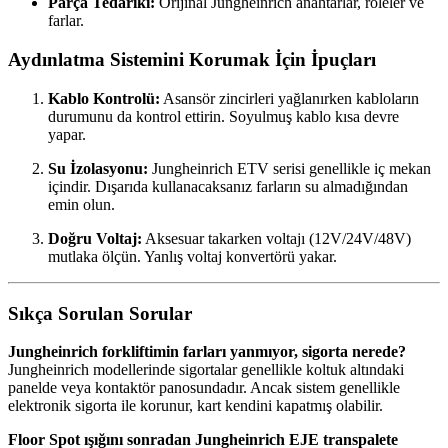
Parça Tedariki:
Orijinal Jungheinrich anahtarlar, röleler ve
farlar.
Aydınlatma Sistemini Korumak İçin İpuçları
Kablo Kontrolü:
Asansör zincirleri yağlanırken kabloların
durumunu da kontrol ettirin. Soyulmuş kablo kısa devre
yapar.
Su İzolasyonu:
Jungheinrich ETV serisi genellikle iç mekan
içindir. Dışarıda kullanacaksanız farların su almadığından
emin olun.
Doğru Voltaj:
Aksesuar takarken voltajı (12V/24V/48V)
mutlaka ölçün. Yanlış voltaj konvertörü yakar.
Sıkça Sorulan Sorular
Jungheinrich forkliftimin farları yanmıyor, sigorta nerede?
Jungheinrich modellerinde sigortalar genellikle koltuk altındaki
panelde veya kontaktör panosundadır. Ancak sistem genellikle
elektronik sigorta ile korunur, kart kendini kapatmış olabilir.
Floor Spot ışığını sonradan Jungheinrich EJE transpalete