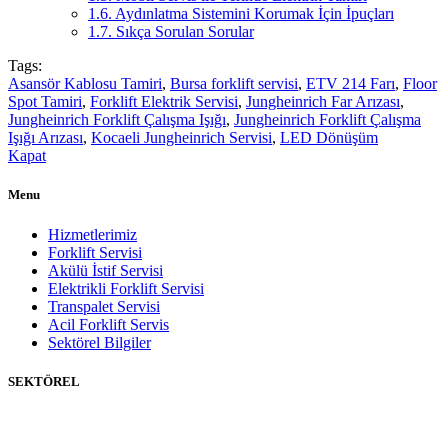
1.6.
Aydınlatma Sistemini Korumak İçin İpuçları
1.7.
Sıkça Sorulan Sorular
Tags:
Asansör Kablosu Tamiri
,
Bursa forklift servisi
,
ETV 214 Farı
,
Floor
Spot Tamiri
,
Forklift Elektrik Servisi
,
Jungheinrich Far Arızası
,
Jungheinrich Forklift Çalışma Işığı
,
Jungheinrich Forklift Çalışma
Işığı Arızası
,
Kocaeli Jungheinrich Servisi
,
LED Dönüşüm
Kapat
Menu
Hizmetlerimiz
Forklift Servisi
Akülü İstif Servisi
Elektrikli Forklift Servisi
Transpalet Servisi
Acil Forklift Servis
Sektörel Bilgiler
SEKTÖREL