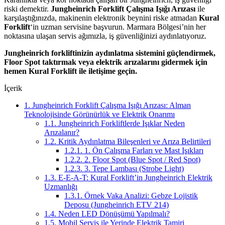
riski demektir.
Jungheinrich Forklift Çalışma Işığı Arızası
ile
karşılaştığınızda, makinenin elektronik beynini riske atmadan
Kural
Forklift
‘in uzman servisine başvurun. Marmara Bölgesi’nin her
noktasına ulaşan servis ağımızla, iş güvenliğinizi aydınlatıyoruz.
Jungheinrich forkliftinizin aydınlatma sistemini güçlendirmek,
Floor Spot taktırmak veya elektrik arızalarını gidermek için
hemen Kural Forklift ile iletişime geçin.
İçerik
1.
Jungheinrich Forklift Çalışma Işığı Arızası: Alman
Teknolojisinde Görünürlük ve Elektrik Onarımı
1.1.
Jungheinrich Forkliftlerde Işıklar Neden
Arızalanır?
1.2.
Kritik Aydınlatma Bileşenleri ve Arıza Belirtileri
1.2.1.
1. Ön Çalışma Farları ve Mast Işıkları
1.2.2.
2. Floor Spot (Blue Spot / Red Spot)
1.2.3.
3. Tepe Lambası (Strobe Light)
1.3.
E-E-A-T: Kural Forklift’in Jungheinrich Elektrik
Uzmanlığı
1.3.1.
Örnek Vaka Analizi: Gebze Lojistik
Deposu (Jungheinrich ETV 214)
1.4.
Neden LED Dönüşümü Yapılmalı?
1.5.
Mobil Servis ile Yerinde Elektrik Tamiri