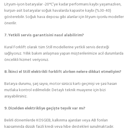
Lityum-iyon bataryalar -20°C’ye kadar performans kaybı yaşamazken,
kurşun-asit bataryalar soğuk havalarda kapasite kaybı (%30-40)
gösterebilir. Soğuk hava deposu gibi alanlar için lityum-iyonlu modeller
önerilir.
7. Yetkili servis garantisini nasıl alabilirim?
Kural Forklift olarak tüm Still modellerine yetkili servis desteği
sağlıyoruz. Yıllık bakım anlaşması yapan müşterilerimize acil durumlarda
öncelikli hizmet veriyoruz.
8. İkinci el Still elektrikli forklift alırken nelere dikkat etmeliyim?
Batarya durumu, şarj sayısı, motor sürücü kartı geçmişi ve şasi hasarı
mutlaka kontrol edilmelidir. Detaylı teknik muayene için bizi
arayabilirsiniz.
9. Dizelden elektrikliye geçişte teşvik var mı?
Belirli dönemlerde KOSGEB, kalkınma ajansları veya AB fonları
kapsamında düşük faizli kredi veya hibe destekleri sunulmaktadır.