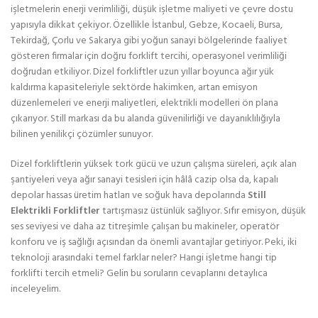
işletmelerin enerji verimliliği, düşük işletme maliyeti ve çevre dostu
yapısıyla dikkat çekiyor. Özellikle İstanbul, Gebze, Kocaeli, Bursa,
Tekirdağ, Çorlu ve Sakarya gibi yoğun sanayi bölgelerinde faaliyet
gösteren firmalar için doğru forklift tercihi, operasyonel verimliliği
doğrudan etkiliyor. Dizel forkliftler uzun yıllar boyunca ağır yük
kaldırma kapasiteleriyle sektörde hakimken, artan emisyon
düzenlemeleri ve enerji maliyetleri, elektrikli modelleri ön plana
çıkarıyor. Still markası da bu alanda güvenilirliği ve dayanıklılığıyla
bilinen yenilikçi çözümler sunuyor.
Dizel forkliftlerin yüksek tork gücü ve uzun çalışma süreleri, açık alan
şantiyeleri veya ağır sanayi tesisleri için hâlâ cazip olsa da, kapalı
depolar hassas üretim hatları ve soğuk hava depolarında
Still
Elektrikli Forkliftler
tartışmasız üstünlük sağlıyor. Sıfır emisyon, düşük
ses seviyesi ve daha az titreşimle çalışan bu makineler, operatör
konforu ve iş sağlığı açısından da önemli avantajlar getiriyor. Peki, iki
teknoloji arasındaki temel farklar neler? Hangi işletme hangi tip
forklifti tercih etmeli? Gelin bu soruların cevaplarını detaylıca
inceleyelim.