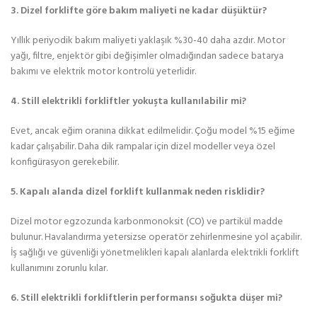
3. Dizel forklifte göre bakım maliyeti ne kadar düşüktür?
Yıllık periyodik bakım maliyeti yaklaşık %30-40 daha azdır. Motor
yağı, filtre, enjektör gibi değişimler olmadığından sadece batarya
bakımı ve elektrik motor kontrolü yeterlidir.
4. Still elektrikli forkliftler yokuşta kullanılabilir mi?
Evet, ancak eğim oranına dikkat edilmelidir. Çoğu model %15 eğime
kadar çalışabilir. Daha dik rampalar için dizel modeller veya özel
konfigürasyon gerekebilir.
5. Kapalı alanda dizel forklift kullanmak neden risklidir?
Dizel motor egzozunda karbonmonoksit (CO) ve partikül madde
bulunur. Havalandırma yetersizse operatör zehirlenmesine yol açabilir.
İş sağlığı ve güvenliği yönetmelikleri kapalı alanlarda elektrikli forklift
kullanımını zorunlu kılar.
6. Still elektrikli forkliftlerin performansı soğukta düşer mi?