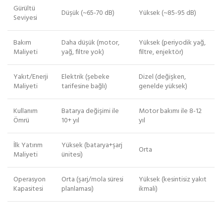
Gürültü
Düşük (~65-70 dB)
Yüksek (~85-95 dB)
Seviyesi
Bakım
Daha düşük (motor,
Yüksek (periyodik yağ,
Maliyeti
yağ, filtre yok)
filtre, enjektör)
Yakıt/Enerji
Elektrik (şebeke
Dizel (değişken,
Maliyeti
tarifesine bağlı)
genelde yüksek)
Kullanım
Batarya değişimi ile
Motor bakımı ile 8-12
Ömrü
10+ yıl
yıl
İlk Yatırım
Yüksek (batarya+şarj
Orta
Maliyeti
ünitesi)
Operasyon
Orta (şarj/mola süresi
Yüksek (kesintisiz yakıt
Kapasitesi
planlaması)
ikmali)