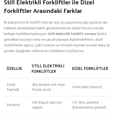
Still Elektrikli Forkliftler ile Dizel
Forkliftler Arasındaki Farklar
İlk bakışta her iki forklift türü de aynı işi yapıyormuş gibi görünse de,
kullanım alanlarından bakım gereksinimlerine kadar birçok konuda
belirgin farklılıklar bulunuyor.
Still elektrikli forklift sorunu
ifadesi
genellikle batarya ömrü ve şarj altyapısıyla ilişkilendirilirken, dizel
forkliftlerde egzoz, yakıt sızıntısı ve titreşim kaynaklı arızalar daha sık
görülür. Aşağıdaki tabloda bu farklılıkları özetliyoruz:
STILL ELEKTRIKLI
ÖZELLIK
DIZEL FORKLIFTLER
FORKLIFTLER
Enerji
Akü (kurşun-asit veya
Dizel yakıt (mazot)
Kaynağı
lityum-iyon)
Sıfır (kapalı alan için
CO, NOx, partikül
Emisyon
uygun)
(havalandırma gerekli)