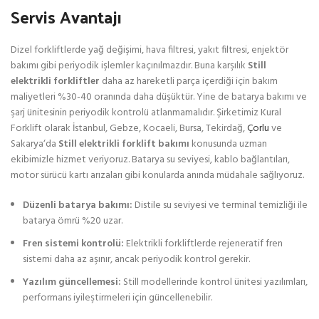
Servis Avantajı
Dizel forkliftlerde yağ değişimi, hava filtresi, yakıt filtresi, enjektör
bakımı gibi periyodik işlemler kaçınılmazdır. Buna karşılık
Still
elektrikli forkliftler
daha az hareketli parça içerdiği için bakım
maliyetleri %30-40 oranında daha düşüktür. Yine de batarya bakımı ve
şarj ünitesinin periyodik kontrolü atlanmamalıdır. Şirketimiz Kural
Forklift olarak İstanbul, Gebze, Kocaeli, Bursa, Tekirdağ,
Çorlu
ve
Sakarya‘da
Still elektrikli forklift bakımı
konusunda uzman
ekibimizle hizmet veriyoruz. Batarya su seviyesi, kablo bağlantıları,
motor sürücü kartı arızaları gibi konularda anında müdahale sağlıyoruz.
Düzenli batarya bakımı:
Distile su seviyesi ve terminal temizliği ile
batarya ömrü %20 uzar.
Fren sistemi kontrolü:
Elektrikli forkliftlerde rejeneratif fren
sistemi daha az aşınır, ancak periyodik kontrol gerekir.
Yazılım güncellemesi:
Still modellerinde kontrol ünitesi yazılımları,
performans iyileştirmeleri için güncellenebilir.