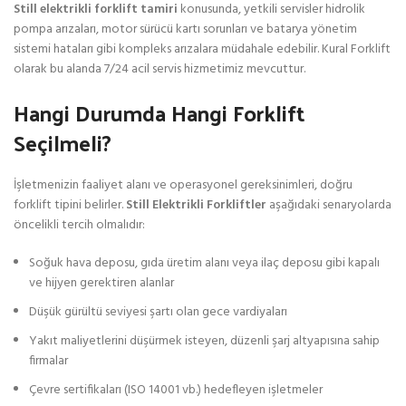
Still elektrikli forklift tamiri
konusunda, yetkili servisler hidrolik
pompa arızaları, motor sürücü kartı sorunları ve batarya yönetim
sistemi hataları gibi kompleks arızalara müdahale edebilir. Kural Forklift
olarak bu alanda 7/24 acil servis hizmetimiz mevcuttur.
Hangi Durumda Hangi Forklift
Seçilmeli?
İşletmenizin faaliyet alanı ve operasyonel gereksinimleri, doğru
forklift tipini belirler.
Still Elektrikli Forkliftler
aşağıdaki senaryolarda
öncelikli tercih olmalıdır:
Soğuk hava deposu, gıda üretim alanı veya ilaç deposu gibi kapalı
ve hijyen gerektiren alanlar
Düşük gürültü seviyesi şartı olan gece vardiyaları
Yakıt maliyetlerini düşürmek isteyen, düzenli şarj altyapısına sahip
firmalar
Çevre sertifikaları (ISO 14001 vb.) hedefleyen işletmeler