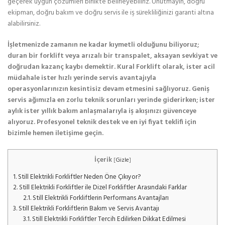
geçerek uygun çözümleri birlikte belirleyebiliriz. Unutmayın, doğru
ekipman, doğru bakım ve doğru servis ile iş sürekliliğinizi garanti altına
alabilirsiniz.
İşletmenizde zamanın ne kadar kıymetli olduğunu biliyoruz;
duran bir forklift veya arızalı bir transpalet, aksayan sevkiyat ve
doğrudan kazanç kaybı demektir. Kural Forklift olarak, ister acil
müdahale ister hızlı yerinde servis avantajıyla
operasyonlarınızın kesintisiz devam etmesini sağlıyoruz. Geniş
servis ağımızla en zorlu teknik sorunları yerinde giderirken; ister
aylık ister yıllık bakım anlaşmalarıyla iş akışınızı güvenceye
alıyoruz. Profesyonel teknik destek ve en iyi fiyat teklifi için
bizimle hemen iletişime geçin.
İçerik
[
Gizle
]
1.
Still Elektrikli Forkliftler Neden Öne Çıkıyor?
2.
Still Elektrikli Forkliftler ile Dizel Forkliftler Arasındaki Farklar
2.1.
Still Elektrikli Forkliftlerin Performans Avantajları
3.
Still Elektrikli Forkliftlerin Bakım ve Servis Avantajı
3.1.
Still Elektrikli Forkliftler Tercih Edilirken Dikkat Edilmesi