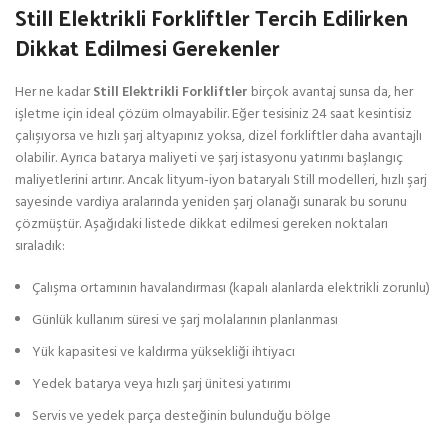
Still Elektrikli Forkliftler Tercih Edilirken
Dikkat Edilmesi Gerekenler
Her ne kadar
Still Elektrikli Forkliftler
birçok avantaj sunsa da, her
işletme için ideal çözüm olmayabilir. Eğer tesisiniz 24 saat kesintisiz
çalışıyorsa ve hızlı şarj altyapınız yoksa, dizel forkliftler daha avantajlı
olabilir. Ayrıca batarya maliyeti ve şarj istasyonu yatırımı başlangıç
maliyetlerini artırır. Ancak lityum-iyon bataryalı Still modelleri, hızlı şarj
sayesinde vardiya aralarında yeniden şarj olanağı sunarak bu sorunu
çözmüştür. Aşağıdaki listede dikkat edilmesi gereken noktaları
sıraladık:
Çalışma ortamının havalandırması (kapalı alanlarda elektrikli zorunlu)
Günlük kullanım süresi ve şarj molalarının planlanması
Yük kapasitesi ve kaldırma yüksekliği ihtiyacı
Yedek batarya veya hızlı şarj ünitesi yatırımı
Servis ve yedek parça desteğinin bulunduğu bölge