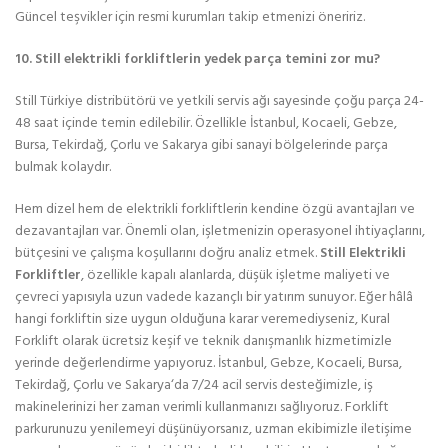
Güncel teşvikler için resmi kurumları takip etmenizi öneririz.
10. Still elektrikli forkliftlerin yedek parça temini zor mu?
Still Türkiye distribütörü ve yetkili servis ağı sayesinde çoğu parça 24-
48 saat içinde temin edilebilir. Özellikle İstanbul, Kocaeli, Gebze,
Bursa, Tekirdağ, Çorlu ve Sakarya gibi sanayi bölgelerinde parça
bulmak kolaydır.
Hem dizel hem de elektrikli forkliftlerin kendine özgü avantajları ve
dezavantajları var. Önemli olan, işletmenizin operasyonel ihtiyaçlarını,
bütçesini ve çalışma koşullarını doğru analiz etmek.
Still Elektrikli
Forkliftler
, özellikle kapalı alanlarda, düşük işletme maliyeti ve
çevreci yapısıyla uzun vadede kazançlı bir yatırım sunuyor. Eğer hâlâ
hangi forkliftin size uygun olduğuna karar veremediyseniz, Kural
Forklift olarak ücretsiz keşif ve teknik danışmanlık hizmetimizle
yerinde değerlendirme yapıyoruz. İstanbul, Gebze, Kocaeli, Bursa,
Tekirdağ, Çorlu ve Sakarya‘da 7/24 acil servis desteğimizle, iş
makinelerinizi her zaman verimli kullanmanızı sağlıyoruz. Forklift
parkurunuzu yenilemeyi düşünüyorsanız, uzman ekibimizle iletişime