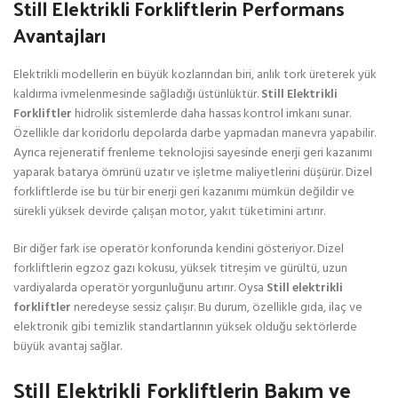
Still Elektrikli Forkliftlerin Performans
Avantajları
Elektrikli modellerin en büyük kozlarından biri, anlık tork üreterek yük
kaldırma ivmelenmesinde sağladığı üstünlüktür.
Still Elektrikli
Forkliftler
hidrolik sistemlerde daha hassas kontrol imkanı sunar.
Özellikle dar koridorlu depolarda darbe yapmadan manevra yapabilir.
Ayrıca rejeneratif frenleme teknolojisi sayesinde enerji geri kazanımı
yaparak batarya ömrünü uzatır ve işletme maliyetlerini düşürür. Dizel
forkliftlerde ise bu tür bir enerji geri kazanımı mümkün değildir ve
sürekli yüksek devirde çalışan motor, yakıt tüketimini artırır.
Bir diğer fark ise operatör konforunda kendini gösteriyor. Dizel
forkliftlerin egzoz gazı kokusu, yüksek titreşim ve gürültü, uzun
vardiyalarda operatör yorgunluğunu artırır. Oysa
Still elektrikli
forkliftler
neredeyse sessiz çalışır. Bu durum, özellikle gıda, ilaç ve
elektronik gibi temizlik standartlarının yüksek olduğu sektörlerde
büyük avantaj sağlar.
Still Elektrikli Forkliftlerin Bakım ve