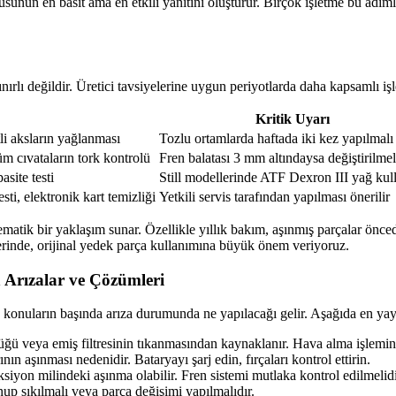
usunun en basit ama en etkili yanıtını oluşturur. Birçok işletme bu adıml
ınırlı değildir. Üretici tavsiyelerine uygun periyotlarda daha kapsamlı iş
Kritik Uyarı
tli aksların yağlanması
Tozlu ortamlarda haftada iki kez yapılmalı
tüm cıvataların tork kontrolü
Fren balatası 3 mm altındaysa değiştirilmel
asite testi
Still modellerinde ATF Dexron III yağ kull
ti, elektronik kart temizliği
Yetkili servis tarafından yapılması önerilir
stematik bir yaklaşım sunar. Özellikle yıllık bakım, aşınmış parçalar önc
erinde, orijinal yedek parça kullanımına büyük önem veriyoruz.
n Arızalar ve Çözümleri
len konuların başında arıza durumunda ne yapılacağı gelir. Aşağıda en yay
ğü veya emiş filtresinin tıkanmasından kaynaklanır. Hava alma işlemini y
n aşınması nedenidir. Bataryayı şarj edin, fırçaları kontrol ettirin.
siyon milindeki aşınma olabilir. Fren sistemi mutlaka kontrol edilmelidi
p sıkılmalı veya parça değişimi yapılmalıdır.