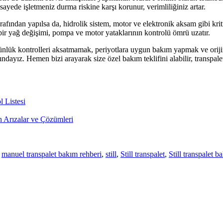
ayede işletmeniz durma riskine karşı korunur, verimliliğiniz artar.
afından yapılsa da, hidrolik sistem, motor ve elektronik aksam gibi krit
e bir yağ değişimi, pompa ve motor yataklarının kontrolü ömrü uzatır.
; günlük kontrolleri aksatmamak, periyotlara uygun bakım yapmak ve orij
dayız. Hemen bizi arayarak size özel bakım teklifini alabilir, transpaletl
l Listesi
an Arızalar ve Çözümleri
,
manuel transpalet bakım rehberi
,
still
,
Still transpalet
,
Still transpalet b