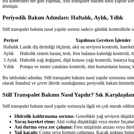
Bu kontrolleri her gün yapmak, Still transpalet bakımı nasıl yapılır sor
dönüşür.
Periyodik Bakım Adımları: Haftalık, Aylık, Yıllık
Still transpalet bakımı nasıl yapılır sorusu sadece günlük kontrollerle s
Periyot
Yapılması Gereken İşlemler
Haftalık
Lastik diş derinliği ölçümü, akü su seviyesi kontrolü, hareke
Aylık
Hidrolik sistem basınç testi, fren balatası kalınlığı kontrolü, 
3 Aylık
Hidrolik yağ değişimi, dişli kutusu yağı kontrolü, batarya kap
Yıllık
Pompa ve motor yatakları kontrolü, tüm hortumların basınç tes
Bu tablodaki adımlar, Still transpalet bakımı nasıl yapılır sorusuna si
olarak İstanbul ve çevre illerde sunduğumuz periyodik bakım hizmetl
Still Transpalet Bakımı Nasıl Yapılır? Sık Karşılaşıla
Still transpalet bakımı nasıl yapılır sorusuyla ilgili en çok merak edi
Hidrolik kaldırmama sorunu:
Genellikle yağ seviyesi düşüklü
Yavaş hareket etme:
Akü voltaj düşüklüğü veya motor fırçalarını
Ani durma veya zor çalışma:
Fren müşirinin arızası veya direk
Yağ kaçağı:
Conta veya hortum çatlaması. Kaçak noktası bulunu