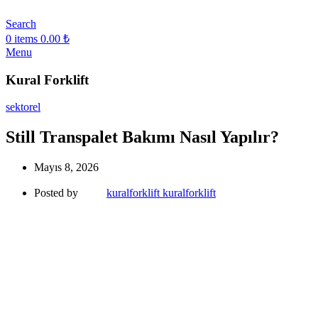
Search
0
items
0.00
₺
Menu
Kural Forklift
sektorel
Still Transpalet Bakımı Nasıl Yapılır?
Mayıs 8, 2026
Posted by
kuralforklift kuralforklift