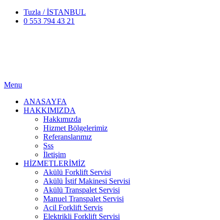
Tuzla / İSTANBUL
0 553 794 43 21
Menu
ANASAYFA
HAKKIMIZDA
Hakkımızda
Hizmet Bölgelerimiz
Referanslarımız
Sss
İletişim
HİZMETLERİMİZ
Akülü Forklift Servisi
Akülü İstif Makinesi Servisi
Akülü Transpalet Servisi
Manuel Transpalet Servisi
Acil Forklift Servis
Elektrikli Forklift Servisi