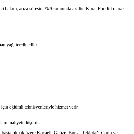
ici bakım, arıza süresini %70 oranında azaltır. Kural Forklift olarak
n yağı tercih edilir.
 için eğitimli teknisyenleriyle hizmet verir.
lam maliyeti düşürür.
nbul başta olmak üzere Kocaeli, Gebze, Bursa, Tekirdağ, Çorlu ve