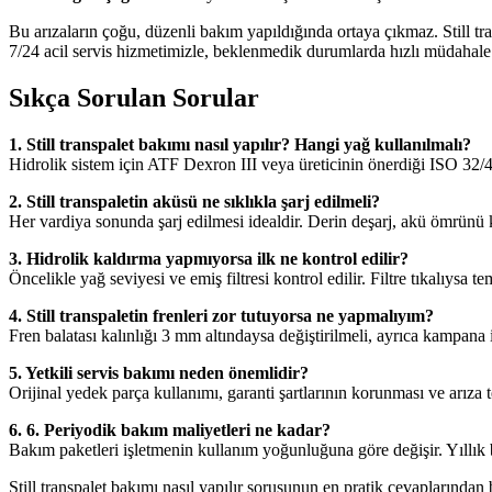
Bu arızaların çoğu, düzenli bakım yapıldığında ortaya çıkmaz. Still tra
7/24 acil servis hizmetimizle, beklenmedik durumlarda hızlı müdahale
Sıkça Sorulan Sorular
1. Still transpalet bakımı nasıl yapılır? Hangi yağ kullanılmalı?
Hidrolik sistem için ATF Dexron III veya üreticinin önerdiği ISO 32/46 
2. Still transpaletin aküsü ne sıklıkla şarj edilmeli?
Her vardiya sonunda şarj edilmesi idealdir. Derin deşarj, akü ömrünü kıs
3. Hidrolik kaldırma yapmıyorsa ilk ne kontrol edilir?
Öncelikle yağ seviyesi ve emiş filtresi kontrol edilir. Filtre tıkalıysa
4. Still transpaletin frenleri zor tutuyorsa ne yapmalıyım?
Fren balatası kalınlığı 3 mm altındaysa değiştirilmeli, ayrıca kampana i
5. Yetkili servis bakımı neden önemlidir?
Orijinal yedek parça kullanımı, garanti şartlarının korunması ve arıza te
6. 6. Periyodik bakım maliyetleri ne kadar?
Bakım paketleri işletmenin kullanım yoğunluğuna göre değişir. Yıllık
Still transpalet bakımı nasıl yapılır sorusunun en pratik cevaplarında