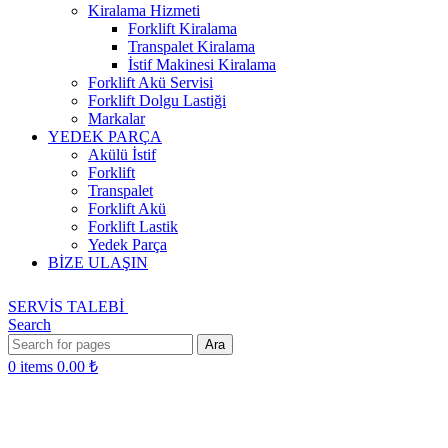
Kiralama Hizmeti
Forklift Kiralama
Transpalet Kiralama
İstif Makinesi Kiralama
Forklift Akü Servisi
Forklift Dolgu Lastiği
Markalar
YEDEK PARÇA
Akülü İstif
Forklift
Transpalet
Forklift Akü
Forklift Lastik
Yedek Parça
BİZE ULAŞIN
SERVİS TALEBİ
Search
Ara
0
items
0.00
₺