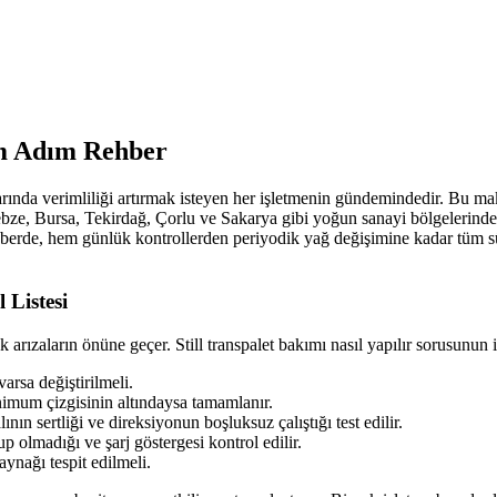
dım Adım Rehber
onlarında verimliliği artırmak isteyen her işletmenin gündemindedir. Bu
ebze, Bursa, Tekirdağ, Çorlu ve Sakarya gibi yoğun sanayi bölgelerinde fa
ehberde, hem günlük kontrollerden periyodik yağ değişimine kadar tüm sü
 Listesi
rızaların önüne geçer. Still transpalet bakımı nasıl yapılır sorusunun i
arsa değiştirilmeli.
nimum çizgisinin altındaysa tamamlanır.
ın sertliği ve direksiyonun boşluksuz çalıştığı test edilir.
olmadığı ve şarj göstergesi kontrol edilir.
aynağı tespit edilmeli.