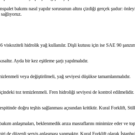
nspalet bakımı nasıl yapılır sorusunun altını çizdiği gerçek şudur: önley
 sağlıyoruz.
viskoziteli hidrolik yağ kullanılır. Dişli kutusu için ise SAE 90 şanzıma
altır. Ayda bir kez eşitleme şarjı yapılmalıdır.
 temizlenmeli veya değiştirilmeli, yağ seviyesi düşükse tamamlanmalıdır.
çindeki toz temizlenmeli. Fren hidroliği seviyesi de kontrol edilmelidir.
spitinde doğru teşhis sağlanması açısından kritiktir. Kural Forklift, Still
 bakım anlaşmaları, beklenmedik arıza masraflarını minimize eder ve top
n biri de düzenli servis anlaşması yapmaktır. Kural Forklift olarak İsta