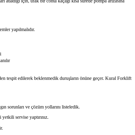
arı atladığı için, ufak bir conta kaçağı kısa sürede pompa arızasına
lemler yapılmalıdır.
i
anılır
eden tespit edilerek beklenmedik duruşların önüne geçer. Kural Forklift
gın sorunları ve çözüm yollarını listeledik.
etkili servise yaptırınız.
r.