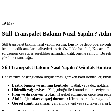
19
May
Still Transpalet Bakımı Nasıl Yapılır? A
Still transpalet bakımı nasıl yapılır sorusu, lojistik ve depo operasy
beklenmedik arızalar maliyetleri şişirir. Özellikle İstanbul, Kocaeli, G
sorusunun cevabı, iş sürekliliği açısından kritik öneme sahiptir. Bu r
çözümler sunacağız.
Still Transpalet Bakımı Nasıl Yapılır? Günlük Kontrol
Her vardiya başlangıcında uygulanması gereken basit kontroller, büyük a
Lastik basıncı ve aşınma kontrolü:
Çatlak veya düz noktalar v
Hidrolik yağ seviyesi:
Yağ çubuğu ile kontrol edilir, seviye mi
Fren ve direksiyon tepkisi:
Hareket ettirmeden önce fren pedalın
Akü bağlantıları ve şarj durumu:
Klemenslerde korozyon olup 
Görsel sızıntı taraması:
Şasi altında yağ veya su lekesi varsa k