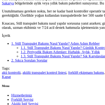
Sakarya
bölgelerinde aylık veya yıllık bakım paketleri sunuyoruz. Bu s
Unutulmaması gereken nokta, her ne kadar basit kontroller operatör tar
gerektiğidir. Özellikle yoğun kullanılan transpaletlerde her 500 saatt
Kısacası, Still transpalet bakımı nasıl yapılır sorusuna yanıt ararken
olarak, uzman ekibimiz ve 7/24 acil destek hattımızla işletmenizin yanın
İçerik
1.
Still Transpalet Bakımı Nasıl Yapılır? Adım Adım Rehber
1.1.
Still Transpalet Bakımı Nasıl Yapılır? Günlük Kontro
1.2.
Periyodik Bakım Adımları: Haftalık, Aylık, Yıllık
1.3.
Still Transpalet Bakımı Nasıl Yapılır? Sık Karşılaşıl
2.
Sıkça Sorulan Sorular
Tags:
akü kontrolü
,
akülü transpalet kontrol listesi
,
forklift ekipmanı bakımı
Kapat
Menu
Hizmetlerimiz
Forklift Servisi
Akülü İstif Servisi