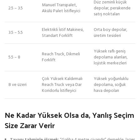
Düz zeminli küçük
Manuel Transpalet,
2.5 – 3.5
depolar, perakende
Akülü Palet İstifleyici
satış noktaları
Elektrikli İstif Makinesi,
Orta boy depolar,
3.5 – 5.5
Standart Forklift
üretim tesisleri
Yüksek raflı geniş
Reach Truck, Dikmeli
5.5 – 8
depolama alanları,
Forklift
lojistik merkezleri
Çok Yüksek Kaldırmalı
Yüksek yoğunluklu
8 ve üzeri
Reach Truck veya Dar
depolama, soğuk
Koridorlu İstifleyici
hava depoları
Ne Kadar Yüksek Olsa da, Yanlış Seçim
Size Zarar Verir
Tavanı tahminle ölçmek:
“Galiba 4 metre civarıdır” demekle, lazer