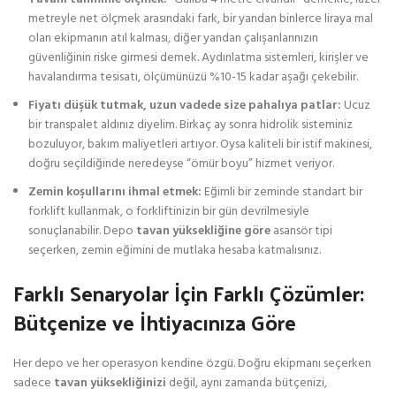
metreyle net ölçmek arasındaki fark, bir yandan binlerce liraya mal
olan ekipmanın atıl kalması, diğer yandan çalışanlarınızın
güvenliğinin riske girmesi demek. Aydınlatma sistemleri, kirişler ve
havalandırma tesisatı, ölçümünüzü %10-15 kadar aşağı çekebilir.
Fiyatı düşük tutmak, uzun vadede size pahalıya patlar:
Ucuz
bir transpalet aldınız diyelim. Birkaç ay sonra hidrolik sisteminiz
bozuluyor, bakım maliyetleri artıyor. Oysa kaliteli bir istif makinesi,
doğru seçildiğinde neredeyse “ömür boyu” hizmet veriyor.
Zemin koşullarını ihmal etmek:
Eğimli bir zeminde standart bir
forklift kullanmak, o forkliftinizin bir gün devrilmesiyle
sonuçlanabilir. Depo
tavan yüksekliğine göre
asansör tipi
seçerken, zemin eğimini de mutlaka hesaba katmalısınız.
Farklı Senaryolar İçin Farklı Çözümler:
Bütçenize ve İhtiyacınıza Göre
Her depo ve her operasyon kendine özgü. Doğru ekipmanı seçerken
sadece
tavan yüksekliğinizi
değil, aynı zamanda bütçenizi,