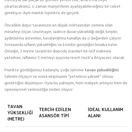
metreyse dar paçalı bir gömlek yeterli olur, ama 8 metreye
çıkartacaksınız, o zaman manşetlerini ayarlayabileceğiniz bir ceket
gerekiyor. Aynı mantık lojistikte de geçerli.
Öncelikle depo tavanınızın en düşük noktasından zemine olan
mesafeyi ölçün. Unutmayın, sadece duvar yüksekliği değil; kirişler,
aydınlatma sistemleri, havalandırma kanalları da o değerden çalıyor.
Sonrasında rafların yüksekliğini ve koridor genişliğini hesaba katın.
Örneğin, 3 metre tavanlı bir depoda standart bir istif makinesi
yeterken, raflarınız 5 metreyi aşıyorsa reach truck’a ihtiyacınız olacak.
Pratikte gördüğümüz kadarıyla, çoğu işletme
tavan yüksekliğini
tahmini ölçüyor ve sonra ekipmanını “yeterince yüksek” olması
gerektiğini düşünüyor. Oysa bu yaklaşım, hem maliyeti artırıyor hem de
operasyonel verimsizliğe neden oluyor.
TAVAN
TERCIH EDILEN
İDEAL KULLANIM
YÜKSEKLIĞI
ASANSÖR TIPI
ALANI
(METRE)