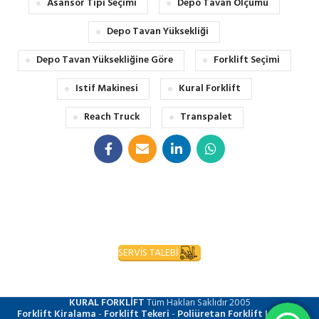
Asansör Tipi Seçimi
Depo Tavan Ölçümü
Depo Tavan Yüksekliği
Depo Tavan Yüksekliğine Göre
Forklift Seçimi
Istif Makinesi
Kural Forklift
Reach Truck
Transpalet
SERVİS TALEBİ
KURAL FORKLİFT
Tüm Hakları Saklıdır
2005
Forklift Kiralama
-
Forklift Tekeri
-
Poliüretan Forklift Lastiği
-