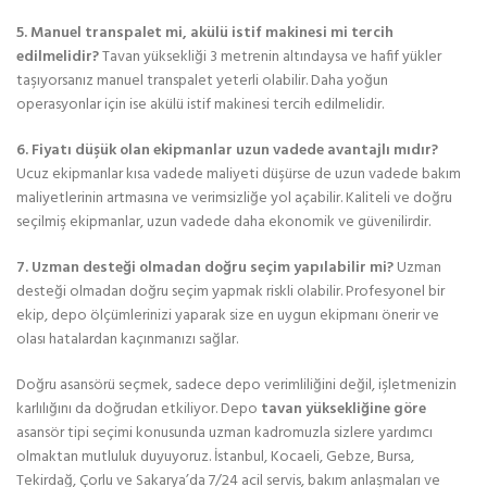
5. Manuel transpalet mi, akülü istif makinesi mi tercih
edilmelidir?
Tavan yüksekliği 3 metrenin altındaysa ve hafif yükler
taşıyorsanız manuel transpalet yeterli olabilir. Daha yoğun
operasyonlar için ise akülü istif makinesi tercih edilmelidir.
6. Fiyatı düşük olan ekipmanlar uzun vadede avantajlı mıdır?
Ucuz ekipmanlar kısa vadede maliyeti düşürse de uzun vadede bakım
maliyetlerinin artmasına ve verimsizliğe yol açabilir. Kaliteli ve doğru
seçilmiş ekipmanlar, uzun vadede daha ekonomik ve güvenilirdir.
7. Uzman desteği olmadan doğru seçim yapılabilir mi?
Uzman
desteği olmadan doğru seçim yapmak riskli olabilir. Profesyonel bir
ekip, depo ölçümlerinizi yaparak size en uygun ekipmanı önerir ve
olası hatalardan kaçınmanızı sağlar.
Doğru asansörü seçmek, sadece depo verimliliğini değil, işletmenizin
karlılığını da doğrudan etkiliyor. Depo
tavan yüksekliğine göre
asansör tipi seçimi konusunda uzman kadromuzla sizlere yardımcı
olmaktan mutluluk duyuyoruz. İstanbul, Kocaeli, Gebze, Bursa,
Tekirdağ, Çorlu ve Sakarya’da 7/24 acil servis, bakım anlaşmaları ve