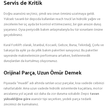
Servis de Kritik
Doğru asansörü seçtiniz, şimdi sıra onun ömrünü uzatmaya geldi.
Yüksek tavanlı bir depoda kullanılan reach truck’un hidrolik yağını ve
zincirlerini her üç ayda bir kontrol ettirmezseniz, bir gün ansızın duruş
yaşarsınız. Oysa periyodik bakım anlaşmalarıyla bu tür sorunların önüne
geçebilirsiniz.
Kural Forklift olarak, İstanbul, Kocaeli, Gebze, Bursa, Tekirdağ, Çorlu ve
Sakarya’da aylık ya da yıllık bakım paketleri sunuyoruz. Bu paketler
sayesinde makinelerinizin performansı artarken, beklenmedik
duruşlardan da kurtulmuş oluyorsunuz.
Orijinal Parça, Uzun Ömür Demek
Piyasada “muadil” adı altında satılan ucuz parçalar, kısa vadede cebinizi
rahatlatabilir. Ama uzun vadede hidrolik sistemlerde kaçaklara, motor
arızalarına yol açarak sizi daha da zor duruma sokabilir. Depo
tavan
yüksekliğine göre
asansör tipi seçerken, yedek parça tedarik
zincirinizi de kurmalısınız.