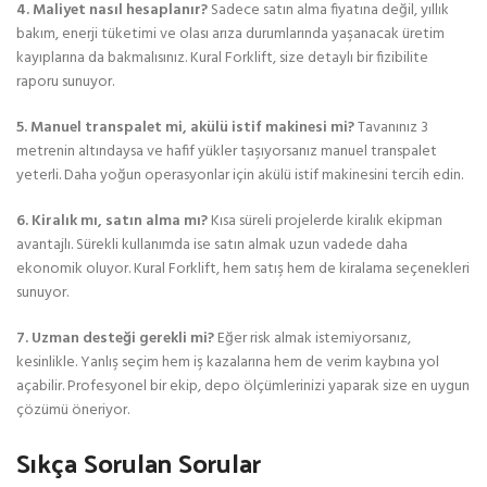
4. Maliyet nasıl hesaplanır?
Sadece satın alma fiyatına değil, yıllık
bakım, enerji tüketimi ve olası arıza durumlarında yaşanacak üretim
kayıplarına da bakmalısınız. Kural Forklift, size detaylı bir fizibilite
raporu sunuyor.
5. Manuel transpalet mi, akülü istif makinesi mi?
Tavanınız 3
metrenin altındaysa ve hafif yükler taşıyorsanız manuel transpalet
yeterli. Daha yoğun operasyonlar için akülü istif makinesini tercih edin.
6. Kiralık mı, satın alma mı?
Kısa süreli projelerde kiralık ekipman
avantajlı. Sürekli kullanımda ise satın almak uzun vadede daha
ekonomik oluyor. Kural Forklift, hem satış hem de kiralama seçenekleri
sunuyor.
7. Uzman desteği gerekli mi?
Eğer risk almak istemiyorsanız,
kesinlikle. Yanlış seçim hem iş kazalarına hem de verim kaybına yol
açabilir. Profesyonel bir ekip, depo ölçümlerinizi yaparak size en uygun
çözümü öneriyor.
Sıkça Sorulan Sorular