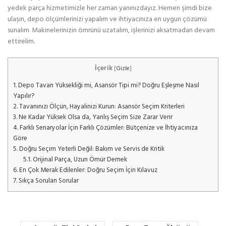
yedek parça hizmetimizle her zaman yanınızdayız. Hemen şimdi bize
ulaşın, depo ölçümlerinizi yapalım ve ihtiyacınıza en uygun çözümü
sunalım. Makinelerinizin ömrünü uzatalım, işlerinizi aksatmadan devam
ettirelim.
İçerik
[
Gizle
]
1.
Depo Tavan Yüksekliği mi, Asansör Tipi mi? Doğru Eşleşme Nasıl
Yapılır?
2.
Tavanınızı Ölçün, Hayalinizi Kurun: Asansör Seçim Kriterleri
3.
Ne Kadar Yüksek Olsa da, Yanlış Seçim Size Zarar Verir
4.
Farklı Senaryolar İçin Farklı Çözümler: Bütçenize ve İhtiyacınıza
Göre
5.
Doğru Seçim Yeterli Değil: Bakım ve Servis de Kritik
5.1.
Orijinal Parça, Uzun Ömür Demek
6.
En Çok Merak Edilenler: Doğru Seçim İçin Kılavuz
7.
Sıkça Sorulan Sorular