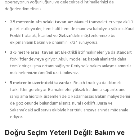
operasyonun yoğunluğunu ve gelecekteki ihtimallerinizi de
değerlendirmelisiniz.
2.5 metrenin altındaki tavanlar:
Manuel transpaletler veya akülü
palet istifleyiciler, hem hafif hem de manevra kabiliyeti yüksek. Kural
Forklift olarak, İstanbul ve
Gebze
’deki müşterilerimize bu
ekipmanların bakım ve onarımını 7/24 sunuyoruz.
3-5 metre arası tavanlar:
Elektrikli istif makineleri ya da standart
forkliftler devreye giriyor. Akülü modeller, kapalı alanlarda daha
temiz bir çalışma ortamı sağlıyor. Periyodik bakım anlaşmalarımızla
makinelerinizin ömrünü uzatabilirsiniz.
5 metrenin üzerindeki tavanlar:
Reach truck ya da dikmeli
forkliftler gerekiyor. Bu makineler yüksek kaldırma kapasitesine
sahip ama hidrolik sistemleri de o kadar hassas. Bakım maliyetlerini
de göz önünde bulundurmalısınız. Kural Forklift, Bursa ve
Sakarya’daki acil servis ekibiyle her türlü arızaya anında müdahale
ediyor.
Doğru Seçim Yeterli Değil: Bakım ve