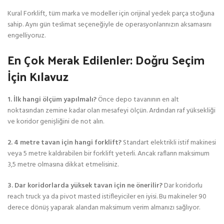
Kural Forklift, tüm marka ve modeller için orijinal yedek parça stoğuna
sahip. Aynı gün teslimat seçeneğiyle de operasyonlarınızın aksamasını
engelliyoruz.
En Çok Merak Edilenler: Doğru Seçim
İçin Kılavuz
1. İlk hangi ölçüm yapılmalı?
Önce depo tavanının en alt
noktasından zemine kadar olan mesafeyi ölçün. Ardından raf yüksekliği
ve koridor genişliğini de not alın.
2. 4 metre tavan için hangi forklift?
Standart elektrikli istif makinesi
veya 5 metre kaldırabilen bir forklift yeterli. Ancak rafların maksimum
3,5 metre olmasına dikkat etmelisiniz.
3. Dar koridorlarda yüksek tavan için ne önerilir?
Dar koridorlu
reach truck ya da pivot masted istifleyiciler en iyisi. Bu makineler 90
derece dönüş yaparak alandan maksimum verim almanızı sağlıyor.