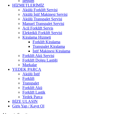
İletişim
HİZMETLERİMİZ
Akülü Forklift Servisi
Akülü İstif Makinesi Servisi
Akülü Transpalet Servisi
Manuel Transpalet Servisi
Acil Forklift Servis
Elektrikli Forklift Servisi
Kiralama Hizmeti
Forklift Kiralama
Transpalet Kiralama
İstif Makinesi Kiralama
Forklift Akü Servisi
Forklift Dolgu Lastiği
Markalar
YEDEK PARÇA
Akülü İstif
Forklift
Transpalet
Forklift Akü
Forklift Lastik
Yedek Parça
BİZE ULAŞIN
Giriş Yap / Kayıt Ol