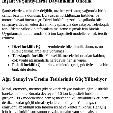
İnşaat ve Şantiyelerde Dayanıklılık Öncelik
Şantiyelerde zemin düz değildir, toz her yeri sarar, yağmurla birlikte
çamur batağına dönüşür. Bu yüzden forkliftinizin lastikleri ve
motoru hayati önem taşır. Dizel forkliftler, zorlu koşullarda bile
çalışmaya devam eden dayanıklı yapılarıyla öne çıkıyor. Teleskopik
forkliftlerse yüksek platformlara malzeme taşımak için birebir.
Uygulamada bu durumda, 3-5 ton kapasiteli modeller en sık tercih
ediliyor.
Dizel forklift:
Eğimli zeminlerde bile dimdik durur, uzun
süreli çalışmalarda asla yorulmaz.
Teleskopik forklift:
Yükseklik meselesini ortadan kaldırır,
çok yönlü ataşmanlarla neredeyse her işi yapar.
Paletli forklift:
Çamurlu zeminlerde çekiş gücüyle adeta bir
tank gibi ilerler.
Ağır Sanayi ve Üretim Tesislerinde Güç Yükseliyor
Metal, otomotiv, mermer gibi sektörlerdeyse tonlarca ağırlık sürekli
hareket halinde. Burada devreye 5-16 ton kapasiteli forkliftler
giriyor. LPG modelleriyse hem iç mekanda kullanılabilirlikleri hem
de dizel kadar güçlü olmalarıyla tercih ediliyor. Yanma gazı
emisyonu az olduğu için fabrika içi hava kalitesini korur. Hangi iş
için hangi forklift sorusunun cevabı, tonajın yanı sıra çalışma