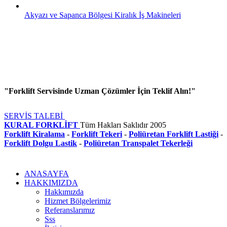
Akyazı ve Sapanca Bölgesi Kiralık İş Makineleri
"Forklift Servisinde Uzman Çözümler İçin Teklif Alın!"
SERVİS TALEBİ
KURAL FORKLİFT
Tüm Hakları Saklıdır
2005
Forklift Kiralama
-
Forklift Tekeri
-
Poliüretan Forklift Lastiği
-
Forklift Dolgu Lastik
-
Poliüretan Transpalet Tekerleği
ANASAYFA
HAKKIMIZDA
Hakkımızda
Hizmet Bölgelerimiz
Referanslarımız
Sss