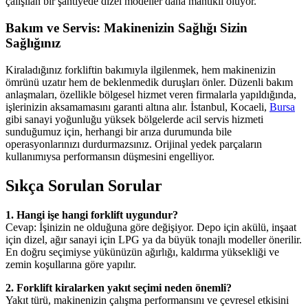
çalışılan bir şantiyede dizel modeller daha mantıklı oluyor.
Bakım ve Servis: Makinenizin Sağlığı Sizin
Sağlığınız
Kiraladığınız forkliftin bakımıyla ilgilenmek, hem makinenizin
ömrünü uzatır hem de beklenmedik duruşları önler. Düzenli bakım
anlaşmaları, özellikle bölgesel hizmet veren firmalarla yapıldığında,
işlerinizin aksamamasını garanti altına alır. İstanbul, Kocaeli,
Bursa
gibi sanayi yoğunluğu yüksek bölgelerde acil servis hizmeti
sunduğumuz için, herhangi bir arıza durumunda bile
operasyonlarınızı durdurmazsınız. Orijinal yedek parçaların
kullanımıysa performansın düşmesini engelliyor.
Sıkça Sorulan Sorular
1. Hangi işe hangi forklift uygundur?
Cevap: İşinizin ne olduğuna göre değişiyor. Depo için akülü, inşaat
için dizel, ağır sanayi için LPG ya da büyük tonajlı modeller önerilir.
En doğru seçimiyse yükünüzün ağırlığı, kaldırma yüksekliği ve
zemin koşullarına göre yapılır.
2. Forklift kiralarken yakıt seçimi neden önemli?
Yakıt türü, makinenizin çalışma performansını ve çevresel etkisini