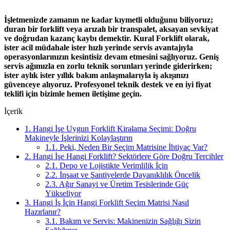
İşletmenizde zamanın ne kadar kıymetli olduğunu biliyoruz;
duran bir forklift veya arızalı bir transpalet, aksayan sevkiyat
ve doğrudan kazanç kaybı demektir. Kural Forklift olarak,
ister acil müdahale ister hızlı yerinde servis avantajıyla
operasyonlarınızın kesintisiz devam etmesini sağlıyoruz. Geniş
servis ağımızla en zorlu teknik sorunları yerinde giderirken;
ister aylık ister yıllık bakım anlaşmalarıyla iş akışınızı
güvenceye alıyoruz. Profesyonel teknik destek ve en iyi fiyat
teklifi için bizimle hemen iletişime geçin.
İçerik
1.
Hangi İşe Uygun Forklift Kiralama Seçimi: Doğru
Makineyle İşlerinizi Kolaylaştırın
1.1.
Peki, Neden Bir Seçim Matrisine İhtiyaç Var?
2.
Hangi İşe Hangi Forklift? Sektörlere Göre Doğru Tercihler
2.1.
Depo ve Lojistikte Verimlilik İçin
2.2.
İnşaat ve Şantiyelerde Dayanıklılık Öncelik
2.3.
Ağır Sanayi ve Üretim Tesislerinde Güç
Yükseliyor
3.
Hangi İş İçin Hangi Forklift Seçim Matrisi Nasıl
Hazırlanır?
3.1.
Bakım ve Servis: Makinenizin Sağlığı Sizin