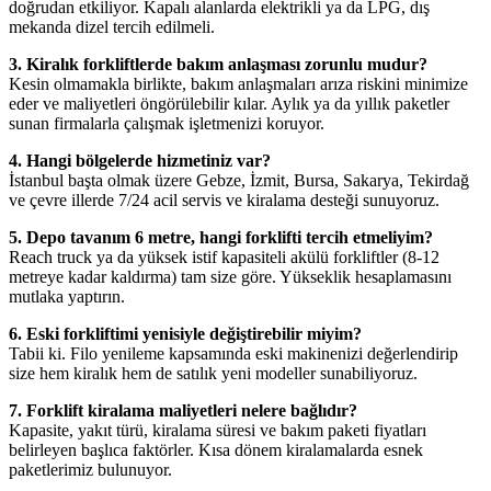
doğrudan etkiliyor. Kapalı alanlarda elektrikli ya da LPG, dış
mekanda dizel tercih edilmeli.
3. Kiralık forkliftlerde bakım anlaşması zorunlu mudur?
Kesin olmamakla birlikte, bakım anlaşmaları arıza riskini minimize
eder ve maliyetleri öngörülebilir kılar. Aylık ya da yıllık paketler
sunan firmalarla çalışmak işletmenizi koruyor.
4. Hangi bölgelerde hizmetiniz var?
İstanbul başta olmak üzere Gebze, İzmit, Bursa, Sakarya, Tekirdağ
ve çevre illerde 7/24 acil servis ve kiralama desteği sunuyoruz.
5. Depo tavanım 6 metre, hangi forklifti tercih etmeliyim?
Reach truck ya da yüksek istif kapasiteli akülü forkliftler (8-12
metreye kadar kaldırma) tam size göre. Yükseklik hesaplamasını
mutlaka yaptırın.
6. Eski forkliftimi yenisiyle değiştirebilir miyim?
Tabii ki. Filo yenileme kapsamında eski makinenizi değerlendirip
size hem kiralık hem de satılık yeni modeller sunabiliyoruz.
7. Forklift kiralama maliyetleri nelere bağlıdır?
Kapasite, yakıt türü, kiralama süresi ve bakım paketi fiyatları
belirleyen başlıca faktörler. Kısa dönem kiralamalarda esnek
paketlerimiz bulunuyor.