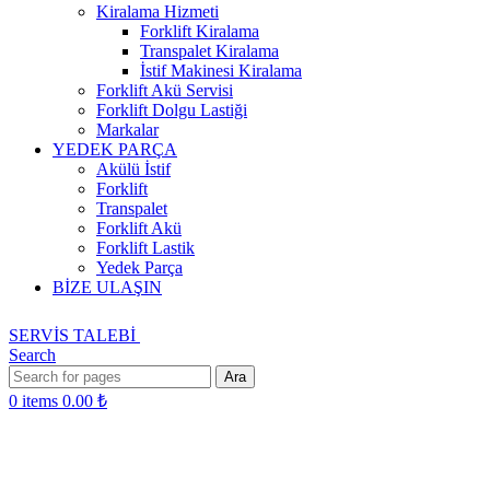
Kiralama Hizmeti
Forklift Kiralama
Transpalet Kiralama
İstif Makinesi Kiralama
Forklift Akü Servisi
Forklift Dolgu Lastiği
Markalar
YEDEK PARÇA
Akülü İstif
Forklift
Transpalet
Forklift Akü
Forklift Lastik
Yedek Parça
BİZE ULAŞIN
SERVİS TALEBİ
Search
Ara
0
items
0.00
₺