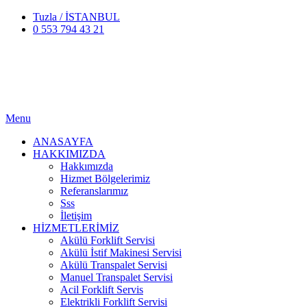
Tuzla / İSTANBUL
0 553 794 43 21
Menu
ANASAYFA
HAKKIMIZDA
Hakkımızda
Hizmet Bölgelerimiz
Referanslarımız
Sss
İletişim
HİZMETLERİMİZ
Akülü Forklift Servisi
Akülü İstif Makinesi Servisi
Akülü Transpalet Servisi
Manuel Transpalet Servisi
Acil Forklift Servis
Elektrikli Forklift Servisi