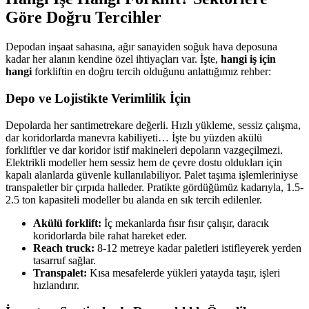
Göre Doğru Tercihler
Depodan inşaat sahasına, ağır sanayiden soğuk hava deposuna
kadar her alanın kendine özel ihtiyaçları var. İşte,
hangi iş için
hangi
forkliftin en doğru tercih olduğunu anlattığımız rehber:
Depo ve Lojistikte Verimlilik İçin
Depolarda her santimetrekare değerli. Hızlı yükleme, sessiz çalışma,
dar koridorlarda manevra kabiliyeti… İşte bu yüzden akülü
forkliftler ve dar koridor istif makineleri depoların vazgeçilmezi.
Elektrikli modeller hem sessiz hem de çevre dostu oldukları için
kapalı alanlarda güvenle kullanılabiliyor. Palet taşıma işlemleriniyse
transpaletler bir çırpıda halleder. Pratikte gördüğümüz kadarıyla, 1.5-
2.5 ton kapasiteli modeller bu alanda en sık tercih edilenler.
Akülü forklift:
İç mekanlarda fısır fısır çalışır, daracık
koridorlarda bile rahat hareket eder.
Reach truck:
8-12 metreye kadar paletleri istifleyerek yerden
tasarruf sağlar.
Transpalet:
Kısa mesafelerde yükleri yatayda taşır, işleri
hızlandırır.