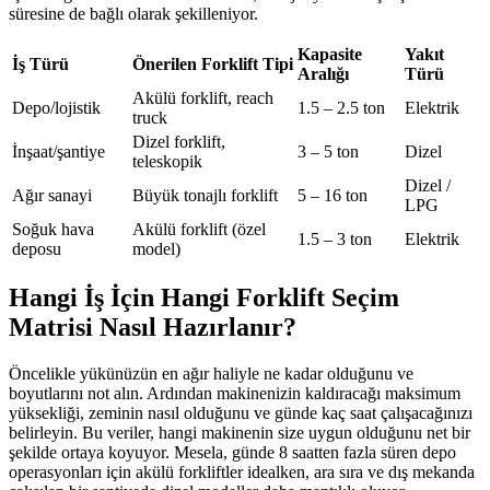
süresine de bağlı olarak şekilleniyor.
Kapasite
Yakıt
İş Türü
Önerilen Forklift Tipi
Aralığı
Türü
Akülü forklift, reach
Depo/lojistik
1.5 – 2.5 ton
Elektrik
truck
Dizel forklift,
İnşaat/şantiye
3 – 5 ton
Dizel
teleskopik
Dizel /
Ağır sanayi
Büyük tonajlı forklift
5 – 16 ton
LPG
Soğuk hava
Akülü forklift (özel
1.5 – 3 ton
Elektrik
deposu
model)
Hangi İş İçin Hangi Forklift Seçim
Matrisi Nasıl Hazırlanır?
Öncelikle yükünüzün en ağır haliyle ne kadar olduğunu ve
boyutlarını not alın. Ardından makinenizin kaldıracağı maksimum
yüksekliği, zeminin nasıl olduğunu ve günde kaç saat çalışacağınızı
belirleyin. Bu veriler, hangi makinenin size uygun olduğunu net bir
şekilde ortaya koyuyor. Mesela, günde 8 saatten fazla süren depo
operasyonları için akülü forkliftler idealken, ara sıra ve dış mekanda